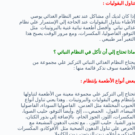
تناول البقوليات :
إذا كان لديك أي مشاكل عند تغير النظام الغذائي يوصي
الأطباء بتناول البقوليات عند الحاجة إلي الإستمرار علي نظام
غذائي نباتي وأفضل أطعمة نباتية غنية بالبروتينات مثل
التوفو، الفاصوليا، المكسرات، ومع مرور الوقت يصبح هذا
التغير أمر طبيعي .
ماذا تحتاج إلي أن تأكل في النظام النباتي ؟
يحتاج النظام الغذائي النباتي التركيز علي مجموعة من
الأطعمة سوف نذكر قائمة منها :
بعض أنواع الأطعمة بإنتظام :
تحتاج إلي التركيز علي مجموعة معينة من الأطعمة لتناولها
بإنتظام وهي البقوليات والبروتينات . وهذا يعني تناول أنواع
الحبوب المختلفة مثل العدس، الفاصوليا السوداء، الفاصوليا
البيضاء، الفول، الحمص،،،، إلخ .وأيضاً التوفو، حليب الصويا،
المكسرات، اللوز، الجوز الخام، بالإضافة إلي بذور الكتان،
بذور الشيا، حليب اللوز، . مع تجنب الدهون المشبعة مع
الحرص علي تناول الدهون الصحية مثل الأفوكادو، المكسرات
المذكوره أعلاه، زيت الزيتون، زيت الكانولا .