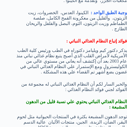
مكعبات الجزر، وتقدمه مع الكينوا .
وجبة الطبق الواحد :
الكينوا، العدس، الخضروات، زيت
الزيتون، والقليل من معكرونة القمح الكامل، صلصة
الطماطم وزيت الزيتون، الثوم، البصل والفلفل والريحان
الطازج .
فوائد إتباع النظام الغذائي النباتي :
يذكر دكتور كيم ويليامز دكتوراه في الطب ورئيس كلية الطب
الأمريكية لأمراض القلب الذي أصبح يتبع نظام غذائي نباتي منذ
عام 2003 بعد أن إكتشف أنه يعاني من مستوي عالي من
الكوليسترول ومع الإستمرار علي النظام الغذائي النباتي في
غضون بضع أشهر تم القضاء علي هذه المشكلة .
والخبر السار لكم أن النظام الغذائي النباتي له مجموعة من
الفوائد لجني فوائد النظام الغذائي :
النظام الغذائي النباتي يحتوي علي نسبة قليل من الدهون
المشبعة :
توجد الدهون المشبعة بكثرة في المنتجات الحيوانية مثل لحوم
البقر، الضأن، الزبدة، الجبن، منتجات الألبان عالية الدسم