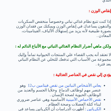
الثدي
إنقاص الوزن :
إذا كنت تتبع نظام غذائي نباتي وخصوصاً منخفض السكريات
والدهون يساعدك في إنقاص الوزن ويمكنك من فقدان الوزن
بصورة طبيعية لأنه يزيد من إستهلاك الألياف، الفيتامينات،
المعادن .
ولكن ماهي أضرار النظام الغذائي النباتي مع الأتباع الدائم له :
لا تعتقد أنه يجب القضاء علي المنتجات الحيوانية تماماً وإليك
مجموعة من الأسباب التي تدفعك للتخلي عن النظام النباتي
بعد فترة .
يؤدي إلي نقص في العناصر الغذائية :
يعاني الأشخاص النباتين من نقص فيتامين ب12
وهو
عنصر مهم لوظائف الدماغ وخلايا الجسم والعديد من
الوظائف الحيوية لصحة الإنسان .
نقص الأحماض الأمينية
الأساسية وهي عناصر ضروري
لبناء كتلة العضلات وصحة العظام .
الكرياتين :
أظهرت الدراسات أن الكرياتين يساعد في