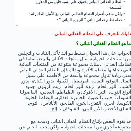
النظام الغذائي النباتي يحتوي علي نسبة قليل من الدهون
المشبعة :
ولكن ماهي أضرار النظام الغذائي النباتي مع الأتباع الدائم له :
خطة نظام غذائي نباتي ” الرجيم النباتي ” :
دليلك للتعرف علي النظام الغذائي النباتي :
ما هو النظام الغذائي النباتي ؟
الجواب علي هذا السؤال بسيط هو أنك تأكل النباتات والتخلص
من المنتجات الحيوانية مثل منتجات الألبان والبيض تماماً في
نظامك الغذائي . هناك مجموعة متنوعة من المنتجات النباتية
التي يتجاهلها معظم الأفراد وبذلك فإن النظام الغذائي النباتي
يعني زيادة تناول مجموعة واسعة من الأطعمة علي سبيل
المثال التوفو، اللفت، القرنبيط، الكينوا، بذور الكتان، بذور
الشيا، اللوز الخام، زبدة اللوز الخام، زيت الزيتون، جميع
أنواع التوت، التين، الأفوكادو، الطماطم، العدس، الفاصوليا
السوداء، حليب الصويا، الخميرة الغذائية، البطاطا الحلوة،
الكوسا، الجزر، التفاح، الخوخ، المانجو، الأناناس، الثوم،
الشاي الأخضر، الأرز البني، الشوفان،،، إلخ .
قد يقوم البعض بإتباع النظام الغذائي النباتي ودمجه مع
مجموعة أخري من المنتجات الحيوانية ولكن يجب التخلي عن