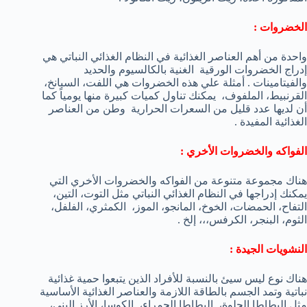
الخضروات :
واحدة من أهم العناصر الغذائية في النظام الغذائي النباتي هي
إدراج الخضروات الورقية الغنية بالكالسيوم والحديد
والفيتامينات . أمثلة علي هذه الخضروات هي اللفت، السبانخ،
القرنبيط، الملفوف، يمكنك تناول كميات كبيرة منها يومياً كما
أن لديها عدد قليل من السعرات الحرارية وطن من العناصر
الغذائية المفيدة .
الفواكه والخضروات الأخري :
هناك مجموعة متنوعة من الفواكه والخضروات الأخري التي
يمكنك إدراجها في النظام الغذائي النباتي مثل التوت، التين،
التفاح، الحمضات، الخوخ، المانجو، الموز، الكمثري، الفلفل،
الثوم، البنجر، الكرفس،،، إلخ .
النشويات الجيدة :
هناك نوع ليس سيئ بالنسبة للأفراد الذين يتبعوا حمية غذائية
نباتية وتمد الجسم بالطاقة اللازمة والعناصر الغذائية الأساسية
مثل البطاطا الحلوة، البطاطا الحمراء، الكوسا، الأرز البني،