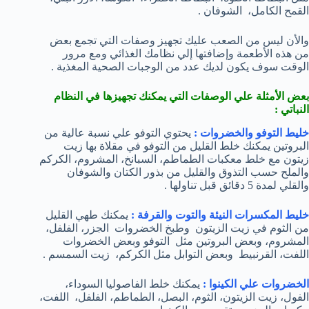
القمح الكامل، الشوفان .
والأن ليس من الصعب عليك تجهيز وصفات التي تجمع بعض
من هذه الأطعمة وإضافتها إلي نظامك الغذائي ومع مرور
الوقت سوف يكون لديك عدد من الوجبات الصحية المغذية .
بعض الأمثلة علي الوصفات التي يمكنك تجهيزها في النظام
النباتي :
خليط التوفو والخضروات :
يحتوي التوفو علي نسبة عالية من
البروتين يمكنك خلط القليل من التوفو في مقلاة بها زيت
زيتون مع خلط معكبات الطماطم، السبانخ، المشروم، الكركم
والملح حسب التذوق والقليل من بذور الكتان والشوفان
والقلي لمدة 5 دقائق قبل تناولها .
خليط المكسرات النيئة والتوت والقرفة :
يمكنك طهي القليل
من الثوم في زيت الزيتون وطبخ الخضروات الجزر، الفلفل،
المشروم، وبعض البروتين مثل التوفو وبعض الخضروات
اللفت، القرنبيط وبعض التوابل مثل الكركم، زيت السمسم .
الخضروات علي الكينوا :
يمكنك خلط الفاصوليا السوداء،
الفول، زيت الزيتون، الثوم، البصل، الطماطم، الفلفل، اللفت،