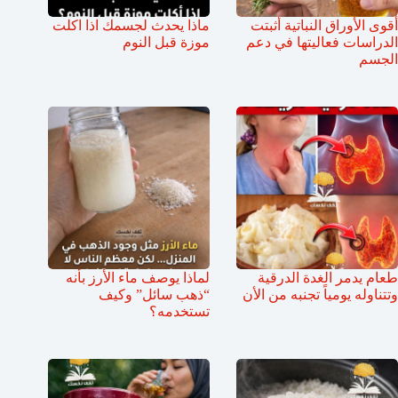
أقوى الأوراق النباتية أثبتت
ماذا يحدث لجسمك اذا اكلت
الدراسات فعاليتها في دعم
موزة قبل النوم
الجسم
طعام يدمر الغدة الدرقية
لماذا يوصف ماء الأرز بأنه
وتتناوله يومياً تجنبه من الأن
“ذهب سائل” وكيف
تستخدمه؟