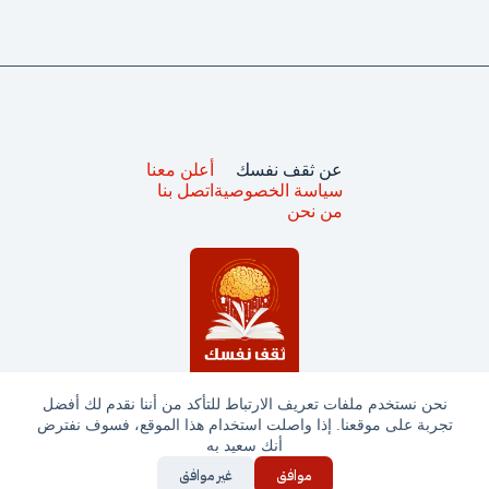
عن ثقف نفسك
أعلن معنا
سياسة الخصوصية
اتصل بنا
من نحن
نحن نستخدم ملفات تعريف الارتباط للتأكد من أننا نقدم لك أفضل
تجربة على موقعنا. إذا واصلت استخدام هذا الموقع، فسوف نفترض
جميع الحقوق محفوظة © ثقف نفسك 2025
أنك سعيد به
موافق
غير موافق