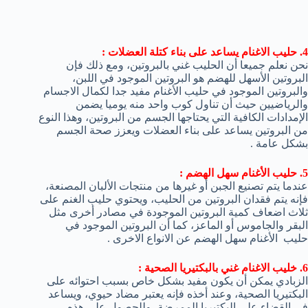
4. حليب الاغنام يساعد على بناء كتلة العضلات :
نحن نعلم جميعا أن الحليب غني بالبروتين، ومع ذلك فإن
البروتين الأسهل للهضم هو البروتين الموجود في اللبن،
والبروتين الموجود في حليب الأغنام مفيد جدا لكمال الاجسام
والرياضيين حيث أن تناول كوب واحد منه يوميا يضمن
الإمدادات الكافية التي يحتاجها الجسم من البروتين، وهذا النوع
من البروتين يساعد على بناء العضلات ويعزز صحة الجسم
بشكل عامة .
5. حليب الأغنام سهل الهضم :
عندما يتم تصنيع الجبن أو غيرها من منتجات الألبان المصنعة،
فإنه يتم فقدان البروتين من الحليب، ويحتوي حليب الغنم على
ثلاث اضعاف كمية البروتين الموجودة في مصادر أخرى مثل
البقر والجاموس أو الماعز، كما أن البروتين الموجود في
حليب الأغنام سهل الهضم عن الانواع الاخرى .
6. خليب الاغنام غني بالبكتيريا الصحية :
الزبادي يمكن أن يكون مفيد بشكل خاص بسبب احتوائه على
البكتيريا الصحية، وعند أخذه فإنه يعتبر مضاد حيوي، ويساعد
في القضاء على البكتيريا الممرضة، وللحصول على هذه