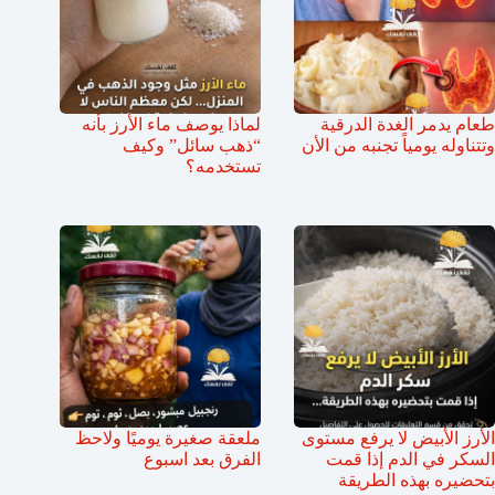
طعام يدمر الغدة الدرقية
لماذا يوصف ماء الأرز بأنه
وتتناوله يومياً تجنبه من الأن
“ذهب سائل” وكيف
تستخدمه؟
الأرز الأبيض لا يرفع مستوى
ملعقة صغيرة يوميًا ولاحظ
السكر في الدم إذا قمت
الفرق بعد اسبوع
بتحضيره بهذه الطريقة