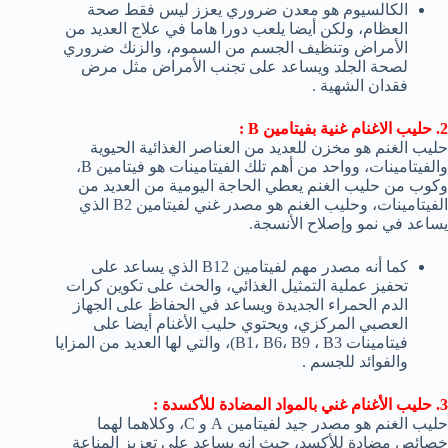
الكالسيوم هو معدن ضروري يعزز ليس فقط صحة
العظام، ولكن أيضا يلعب دورا هاما في علاج العديد من
الأمراض وتنظيف الجسم من السموم، والزنك ضروري
لصحة الجلد ويساعد على تجنب الأمراض مثل مرض
فقدان الشهية .
2. حليب الاغنام غنية بفيتامين B :
حليب الغنم هو مخزن للعديد من العناصر الغذائية الحيوية
والفيتامينات، وواحد من أهم تلك الفيتامينات هو فيتامين B،
وكوب من حليب الغنم يعطي الحاجة اليومية من العديد من
الفيتامينات، وحليب الغنم هو مصدر غني لفيتامين B2 الذي
يساعد في نمو وإصلاح الأنسجة.
كما أنه مصدر مهم لفيتامين B12 الذي يساعد على
تحفيز عملية التمثيل الغذائي، والحث على تكوين كرات
الدم الحمراء الجديدة ويساعد في الحفاظ على الجهاز
العصبي المركزي، ويحتوي حليب الأغنام أيضا على
فيتامينات B1، B6، B9 ، B3)، والتي لها العديد من المزايا
والفوائد للجسم .
3. حليب الأغنام غني بالمواد المضادة للأكسدة :
حليب الغنم هو مصدر جيد لفيتامين A و C، وكلاهما لهما
خصائص مضادة للأكسد، حيث انه يساعد على تعزيز المناعة