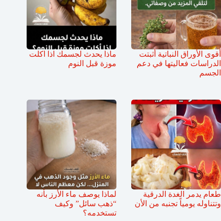
أقوى الأوراق النباتية أثبتت
ماذا يحدث لجسمك اذا اكلت
الدراسات فعاليتها في دعم
موزة قبل النوم
الجسم
طعام يدمر الغدة الدرقية
لماذا يوصف ماء الأرز بأنه
وتتناوله يومياً تجنبه من الأن
“ذهب سائل” وكيف
تستخدمه؟