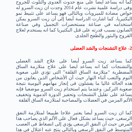
كما انه يساعد أيضا على منع حدوث العدوى والتلوث للجروح
وفى دراسة علمية نشرت عام 2014 وجدت ان زيت السرو له
خواص مضادة للميروبات وبالتالى فهو يساعد على تثبيط نمو
البكتيريا، كما اشارت الدراسة أيضا إلى أن زيت السرو يمكن
استخدامه في صناعة مستحضرات التجميل وفي صناعة
الصابون بسبب قدرته على قتل البكتيريا كما انه يستخدم لعلاج
القروح والبثور والطفح الجلدى
2- علاج التشنجات والشد العضلى
كما يساعد زيت السرو أيضا على علاج الشد العضلى
والتشنجات كما انه يساعد ايضا على علاج متلازمة الساق
المضطربة “متلازمة الساق القلقة” التى تؤدي غلى صعوبة
النوم والتعب أثناء النهار حيث أن الأشخاص الذين يعانون من
هذه الحالة غاليا ما يفشلون فى إنجاز مهامهم اليومية نتيجة
صعوبة التركيز، وعندما يتم استخدام زيت السرو موضعيا فإنه
يساعد على تقليل التشنجات وتحفيز الدورة الدموية وتخفيف
الألم المزمن في العضلات والمصاحبة لمتلازمة الساق القلقة
كما ان زيت السرو أيضا يعتبر علاجا طبييعا لمتلازمة النفق
الرسغى، حيث يساعد بشكل فعال على الألم الذي يصاحب هذا
المرض حيث أن النفق الرسغى يؤدي إلى انضغاط فى العصب
المتوسط في النفق الرسغي وبالتالى ينتج عنه اعتلال فى هذا