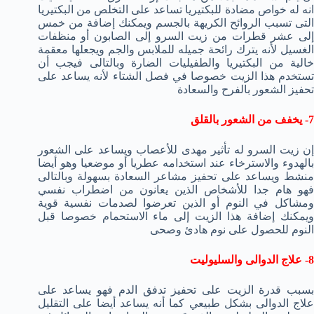
انه له خواص مضادة للبكتيريا تساعد على التخلص من البكتيريا
التى تسبب الروائح الكريهة بالجسم ويمكنك إضافة من خمس
إلى عشر قطرات من زيت السرو إلى الصابون أو منظفات
الغسيل لأنه يترك رائحة جميله للملابس والجم ويجعلها معقمة
خالية من البكتيريا والطفيليات الضارة وبالتالى فيجب أن
تستخدم هذا الزيت خصوصا في فصل الشتاء لأنه يساعد على
تحفيز الشعور بالفرح والسعادة
7- يخفف من الشعور بالقلق
إن زيت السرو له تأثير مهدى للأعصاب ويساعد على الشعور
بالهدوء والاسترخاء عند استخدامه عطريا أو موضعيا وهو أيضا
منشط ويساعد على تحفيز مشاعر السعادة بسهولة وبالتالى
فهو هام جدا للأشخاص الذين يعانون من اضطراب نفسي
ومشاكل في النوم أو الذين تعرضوا لصدمات نفسية قوية
ويمكنك إضافة هذا الزيت إلى ماء الاستحمام خصوصا قبل
النوم للحصول على نوم هادئ وصحى
8- علاج الدوالى والسليوليت
بسبب قدرة الزيت على تحفيز تدفق الدم فهو يساعد على
علاج الدوالى بشكل طبيعي كما أنه يساعد أيضا على التقليل