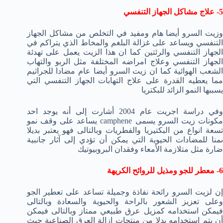
5- علاج مشاكل الجهاز التنفسي
وزيت السرو أيضا هام ومفيد في التخلص من مشاكل الجهاز
التنفسي ويساعد على غزالة البلغم والمخاط الذي يتراكم في
الجهاز التنفسي والرئتين كما ان هذا الزيت يعمل على تهدئة
الجهاز التنفسي وعلاج امراضه المختلفة مثل الربو والتهاب
الشعب الهوائية كما ان زيت السرو أيضا عام مضادا للجراثيم
مما يعطيه القدرة على علاج التهابات الجهاز التنفسي التي
يسببها النمو الزائد للبكتريا
وفي دراسة اجريت عام 2004 أشارت إلى أنه يوجد احد
مكونات زيت السرو يسمى camphene يساعد على وقف نمو
تسعة انواع من البكتيريا والفطريات وبالتالى فهو يعتبر بديلا
ىمنا للمضادات الحيوية التي يمكن أن تؤدي إلى آثار جانبية
ضارة مثل متلازمة الأمعاء وفقدان البروبيوتيك
6- معطر للجو ومذيل للروائح الكريهة
إن لزيت السرو رائحة نفاذة وجميلة تساعد على تعطير الجو
وعلى تعزيز الشعور بالراحة والحيوية والسعادة وبالتالى
فيمكن استخدامه كمزيل عرق طبيعي ممتاز وبالتالى فيمكن
أن يتم استخدامه بدلا من منتجات إزالة العرق الصناعية حيث