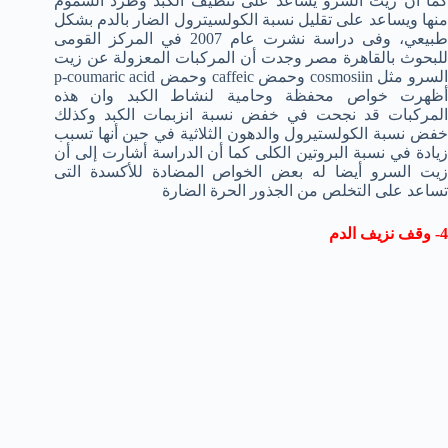
كما ان زيت السرو يساعد على تنظيف الكبد وطرد السموم
منها ويساعد على تقليل نسبة الكولسيترول الضار بالدم بشكل
طبيعي، وفى دراسة نشرت عام 2007 في المركز القومى
للبحوث بالقاهرة مصر وجدت أن المركبات المعزولة عن زيت
السرو مثل cosmosiin وحمض caffeic وحمض p-coumaric acid
أظهرت خواص محفظة وحامية لنشاط الكبد وان هذه
المركبات قد نجحت في خفض نسبة انزبمات الكبد وكذلك
خفض نسبة الكولستيرول والدهون الثلاثية في حين أنها تسبب
زيادة في نسبة البروتين الكلى كما أن الدراسة أشارت إلى أن
زيت السرو أيضا له بعض الخواص المضادة للأكسدة التى
تساعد على التخلص من الجذور الحرة الضارة
4- وقف نزيف الدم