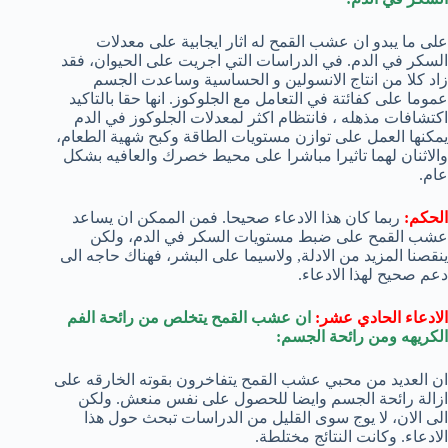
على ما يبدو ان عشب القمح له اثار ايجابية على معدلات
السكر في الدم. في الدراسات التي اجريت على الحيوان، فقد
زاد كلا من انتاج الانسولين و الحساسية وساعدت الجسم
عموما على كفائتة في التعامل مع الجلوكوز. انها حقا بالتاكيد
اكتشافات مذهله ، فانتظام اكثر لمعدلات الجلوكوز في الدم
يمكنها العمل على توازن مستويات الطاقة وكبح شهية الطعام،
والاثنان لهما تاثيرا مباشرا على محيط خصرك والعافيه بشكل
عام.
الحكم:
ربما كان هذا الادعاء صحيحا. فمن الممكن ان يساعد
عشب القمح على ضبط مستويات السكر في الدم، ولكن
ينقصنا المزيد من الادلة, ولاسيما على البشر، فهناك حاجه الى
دعم صحيح لهذا الادعاء.
الادعاء الحادي عشر:
ان عشب القمح يتخلص من رائحة الفم
الكريهه ومن رائحة الجسم:
ان العديد من محبي عشب القمح يتفاخرون بقوته الخارقه على
ازالة رائحة الجسم وايضا للحصول على نفس منعش. ولكن
الى الان، لا يوج سوى القليل من الدراسات تبحث حول هذا
الادعاء. وكانت النتائج مختلطة.