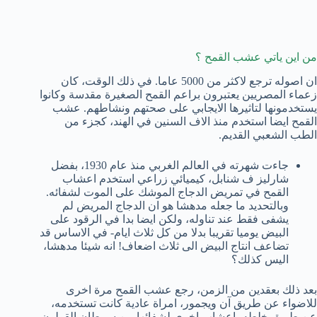
من اين ياتي عشب القمح ؟
ان اصوله ترجع لاكثر من 5000 عاما. في ذلك الوقت، كان
زعماء المصريين يعتبرون براعم القمح الصغيرة مقدسة وكانوا
يستخدمونها لتاثيرها الايجابي على صحتهم ونشاطهم. عشب
القمح ايضا استخدم منذ الاف السنين في الهند، كجزء من
الطب الشعبي القديم.
جاءت شهرته في العالم الغربي منذ عام 1930، بفضل
شارليز ف شنابل، كيميائي زراعي استخدم اعشاب
القمح في تمريض الدجاج الموشك على الموت لشفائه.
وبالتحديد ما جعله مدهشا هو ان الدجاج المريض لم
يشفى فقط عند تناوله، ولكن ايضا بدا في الرقود على
البيض يوميا تقريبا بدلا من كل ثلاث ايام- في الاساس قد
تضاعف انتاج البيض الى ثلاث اضعاف! انه شيئا مدهشا،
اليس كذلك؟
بعد ذلك بعقدين من الزمن، رجع عشب القمح مرة اخرى
للاضواء عن طريق آن ويجمور، امراة عادية كانت تستخدمه،
عن طريق خلطه باعشاب اخرى لشفائها من سرطان القولون.