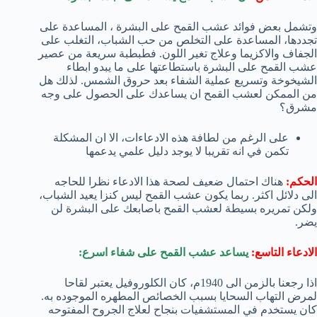
وتشمل بعض فوائد عشب القمح على البشرة ، المساعدة على
تجددها، المساعدة على التخلص من حب الشباب، التغلب على
الجفاف والاكزيما وعلاج تغير اللون. فطبطبة سريعة من عصير
عشب القمح على البشرة باستطاعتها على ما يبدو ابطاء
الشيخوخة وتسريع عملية الشفاء بعد حروق الشمس. لذلك هل
من الممكن لعشب القمح ان يساعدك على الحصول على وجه
مشرق؟
على الرغم من لطافة هذه الادعاءات، الا ان المشكلة
تكمن في انه تقريبا لا يوجد دليل علمي يدعمها
الحكم:
هناك احتمال ضعيف لصحة هذا الادعاء نظرا للحاجه
الى دلائل اكثر. ربما يكون عشب القمح ليس كنزا يعيد الشباب،
ولكن تمريره بسيطة لعشب القمح باصابعك على البشرة لن
يضر.
الادعاء التاسع:
يساعد عشب القمح على شفاء اسرع:
اذا رجعنا بالزمن الى 1940م، كان الكلوروفيل يعتبر لقاحا
لمرض التهاب السحايا بسبب الخصائص المطهره الموجوده به.
كان يستخدم في المستشفيات بنجاح لعلاج الجروح المفتوحه