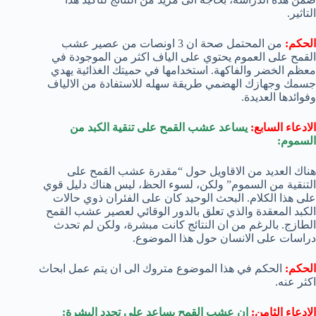
التاثير.
الحكم:
من المحتمل صحة ان 3 اونصات من عصير عشب
القمح على العموم يحتوي على الياف اكثر من الموجودة في
معظم الخضر والفاكهة. استخدامها في حميتك الغذائية يهدي
جسمك وجهازك الهضمي طريقة سهله للاستفادة من الالياف
وفوائدها العديدة.
الادعاء السابع:
يساعد عشب القمح على تنقية الكبد من
السموم:
هناك العديد من الاقاويل حول “مقدرة عشب القمح على
التنقية من السموم” ولكن، لسوء الحظ، ليس هناك دليل قوي
على هذا الكلام. البحث الوحيد كان على الفئران ذوي حالات
الكبد المعقدة والذي تعلق بالدور الوقائي لعصير عشب القمح
الطازج. بالرغم من ان النتائج كانت مبشرة، ولكن لم تحدث
دراسات على الانسان حول هذا الموضوع.
الحكم:
الحكم في هذا الموضوع متروك الى ان يتم عمل ابحاث
اكثر عنه.
الادعاء الثامن:
ان عشب القمح يساعد على تجدد البشرة: