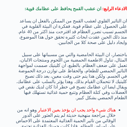
الادعاء الرابع:
ان عشب القمح يحافظ على عظامك قوية:
ان التاثير القلوي لعشب القمح من الممكن بالفعل ان يساعد
على الحصول على عظام قوية. ففكرة ان البيئة القلوية في
الجسم تسبب تضرر العظام قد اقترحت منذ اكثر من 40 عام.
منذ ذلك الحين عقدت ابحاث كثيره تحقق حول هذا الموضوع،
وايجاد دليل على صحة كلا من الجانبين.
باختصار، ان البيئة الحامضية والتي من مسبباتها على سبيل
المثال، تناول الاطعمة الحمضية من اللحوم ومنتجات الالبان،
تعمل على ضعف العظام. بالطبع، ان كليتيك صممت لمواجهة
التاثير الحمضي للطعام، والحفاظ على توازن درجة الحموضة
في الجسم. ولكن هذا يتم حتى وقت معين، بعد ذلك تصبح
كليتيك لا تتحملان القيام بذلك. وهذا يؤثر بالسلب على عظامك.
ويقال ايضا ان عظامك تصبح في خطر اذا كان لديك نقص في
العضلات وفي كتلة العظام وتتبع حمية غذائية تستهلك فيها
الطعام الحمضي بشكل كبير.
هناك شيء واحد يجب ان يؤخذ بعين الاعتبار
وهو انه من
خلال مراجعة منهجية حديثة لم يتم العثور على الدور
الوقائي من تاثير الحمية الغذائية المعتمدة على الاحماض
على امراض العظام. فاذا كانت حميتك الغذائية تحتوي