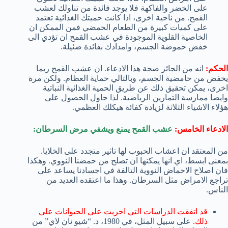
على الخضر والفاكهة فلا يوجد فائدة من تناولك لعشب
القمح. من ناحية اخرى، اذا كانت حميتك الغذائية تعتمد
على كميات كبيرة من الطعام الحمضي فمن الممكن ان
الخاصية القلوية الموجودة في عشب القمح ان تؤدي الى
خفض حموضة الجسم، وامدادك بفائدة ضئيلة.
الحكم:
انه من الجائز صحة هذا الادعاء. ان عشب القمح ربما
يخفض من حامضية الجسم، وبالتالي حماية العظام. ولكن مرة
اخرى، يمكن تحقيق ذلك عن طريق الحمية الغذائية النباتية
وايضا ممارسة التمارين الرياضية. لذا حاول الحصول على
هؤلاء الاشياء الثلاثة لزيادة كفائة هيكلك العظمي.
الادعاء الخامس:
عشب القمح يمنع ويشفي مرض السرطان:
من المعتقد ان اعشاب الحبوب لها تاثير متجدد على الخلايا.
بمعنى ابسط، اي انها يمكنها ان تصلح من حمضنا النووي. وهكذا
فان اصلاح الاحماض النووية التالفة في اجسادنا يساعد على
تراجع الامراض مثل السرطان. وهذا ما اعتقده العديد من
الناس.
قد اتفقت الدراسات التي اجريت على الحيوانات على
ذلك.
على سبيل المثل، في 1980، د. “شيو نان لاي” من