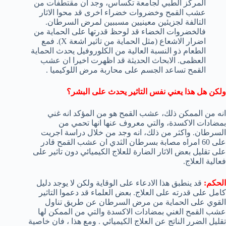
المركز الطبي لجامعة تكساس، وجد ان مقتطفات من
عشب القمح وخضروات خضراء اخرى قد محوا الاثار
التالفة لجزيئين معينيين مسببين لمرض السرطان.
فالخضروات الخضاء قد لوحظ قدرتها على الحماية من
اضرار الاشعاع (مثل الحماية من تاثير اشعة X). فمع
الطعام ذو النسبة العالية من الكلوروفيل يحدث الحماية
العظمى. الابحاث الحديثة قد اظهرت اخيرا ان عشب
القمح تساعد الجسم على محاربة مرض اللوكيميا .
ولكن هل هذا يعني نفس التاثير يحدث على البشر؟
انه من الممكن ذلك، عشب القمح هو من المؤكد انه غني
بمضادات الاكسدة، والتي معروف عنها انها تحمي من
السرطان. واكثر من ذلك، انه وجد من خلال دراسة اجريت
على 60 امراه مصابة بسرطان الثدي ان عشب القمح قادر
على تقليل بعض الاثار الضارة للعلاج الكيميائي دون تاثير على
فعالية العلاج.
الحكم:
قد ينطبق هذا الادعاء على الوقاية ولكن لا يوجد دليل
كامل على قدرته على العلاج. بعض العلماء قد دعموا التاثير
القوي على الحماية من مرض السرطان عن طريق تناول
عشب القمح الغني بمضادات الاكسدة والتي من الممكن لها
تقليل الضرر الناتج عن العلاج الكيميائي . ومع هذا ، فان خاصية