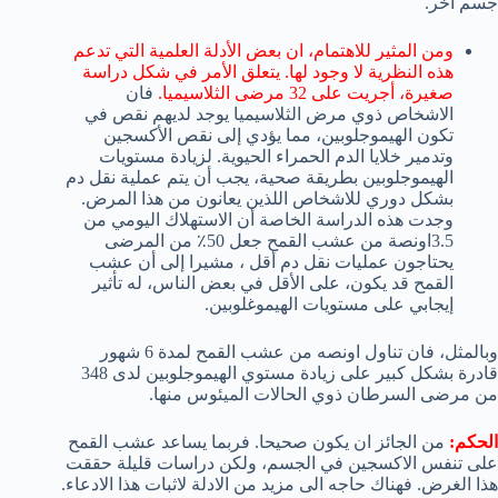
جسم اخر.
ومن المثير للاهتمام، ان بعض الأدلة العلمية التي تدعم
هذه النظرية لا وجود لها. يتعلق الأمر في شكل دراسة
صغيرة، أجريت على 32 مرضى الثلاسيميا.
فان
الاشخاص ذوي مرض الثلاسيميا يوجد لديهم نقص في
تكون الهيموجلوبين، مما يؤدي إلى نقص الأكسجين
وتدمير خلايا الدم الحمراء الحيوية. لزيادة مستويات
الهيموجلوبين بطريقة صحية، يجب أن يتم عملية نقل دم
بشكل دوري للاشخاص اللذين يعانون من هذا المرض.
وجدت هذه الدراسة الخاصة أن الاستهلاك اليومي من
3.5اونصة من عشب القمح جعل 50٪ من المرضى
يحتاجون عمليات نقل دم أقل ، مشيرا إلى أن عشب
القمح قد يكون، على الأقل في بعض الناس، له تأثير
إيجابي على مستويات الهيموغلوبين.
وبالمثل، فان تناول اونصه من عشب القمح لمدة 6 شهور
قادرة بشكل كبير على زيادة مستوي الهيموجلوبين لدى 348
من مرضى السرطان ذوي الحالات الميئوس منها.
الحكم:
من الجائز ان يكون صحيحا. فربما يساعد عشب القمح
على تنفس الاكسجين في الجسم، ولكن دراسات قليلة حققت
هذا الغرض. فهناك حاجه الى مزيد من الادلة لاثبات هذا الادعاء.