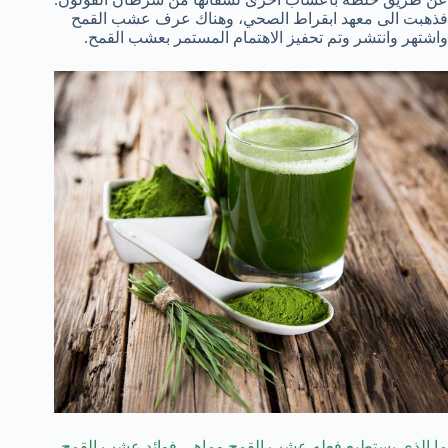
فذهبت الى معهد ابقراط الصحي، وهناك عرف عشب القمح
واشتهر وانتشر وتم تحفيز الاهتمام المستمر بعشب القمح.
ما الذي يستطيع فعله عشب القمح وماهي فوائد عشب القمح