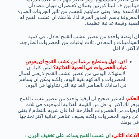
فيتامين E، البيتا كورتين يعملان كعنصران قويان مضادان
للاكسدة. وهذا يعني حمايتهم للجسم من تاثير الجزيئات الضارة
المعروفة باسم الجذور الحرة. لذا، بلا شك ان عشب القمح له
اهمية وقيمة غذائية عظيمة.
ان اونصة واحدة من عصير عشب القمح تعادل، في كمية
الفيتامينات و المعادن، ثلاث اوقيات من الخضروات الطازجة،
لا اكثر، لا اقل.
اذن، فهل يستطيع برعما من عشب القمح ان يعوض
غياب الخضروات في الحمية الغذائية؟
ليس كليا. ان
الاستهلاك اليومي من عصير عشب القمح لا يعني اهمال
الخضروات و الفاكهه بقية اليوم، ولكنه يمكن ان يساهم
في امدادك بالعناصر الغذائية التي تتناولها في اليوم.
الحكم:
انه غير صحيح ان اوقية واحدة من عصير عشب القمح
يوفر لك اكثر او اقل من القيمة الغذائية الموجوده في ثلاث
اوقيات من الخضروات الطازجة. لذا فان شربه بانتظام لا يغني
عن وجود الخضروات ولكنه يضيف عناصر غذائية اكثر تحتاجها
في يومك.
الادعاء الثاني:
ان عشب القمح يساعد على تخفيف الوزن :