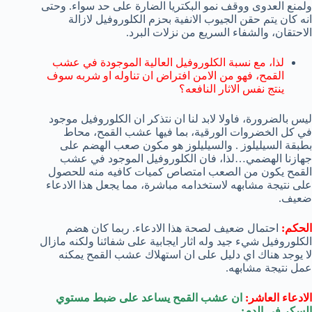
ولمنع العدوى ووقف نمو البكتريا الضارة على حد سواء. وحتى
انه كان يتم حقن الجيوب الانفية بحزم الكلوروفيل لازالة
الاحتقان، والشفاء السريع من نزلات البرد.
لذا، مع نسبة الكلوروفيل العالية الموجودة في عشب
القمح، فهو من الامن افتراض ان تناوله او شربه سوف
ينتج نفس الاثار النافعه؟
ليس بالضرورة، فاولا لابد لنا ان نتذكر ان الكلوروفيل موجود
في كل الخضروات الورقية، بما فيها عشب القمح، محاط
بطبقة السيليلوز . والسيليلوز هو مكون صعب الهضم على
جهازنا الهضمي…لذا، فان الكلوروفيل الموجود في عشب
القمح يكون من الصعب امتصاص كميات كافيه منه للحصول
على نتيجة مشابهه لاستخدامه مباشرة، مما يجعل هذا الادعاء
ضعيف.
الحكم:
احتمال ضعيف لصحة هذا الادعاء. ربما كان هضم
الكلوروفيل شيء جيد وله اثار ايجابية على شفائنا ولكنه مازال
لا يوجد هناك اي دليل على ان استهلاك عشب القمح يمكنه
عمل نتيجة مشابهه.
الادعاء العاشر:
ان عشب القمح يساعد على ضبط مستوي
السكر في الدم: