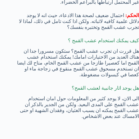
غير المحتمل ارتباطها بالبراعم الخضراء.
الحكم:
احتمال ضعيف لصحة هذا الادعاء، حيث انه لا يوجد
دلائل علمية كافيه لاثباته. ولكن اذا كنت تامل في ذلك، لماذا لا
تجرب عشب القمح وتختبره بنفسك؟
كيف يمكنك استخدام عشب القمح ؟
هل قررت ان تجرب عشب القمح؟ ستكون مسرورا جدا ان
هناك العديد من الاختيارات امامك! يمكنك استخدام عشب
القمح اما كعصيرا طازجا من عشب القمح الخام، متاح لك ايضا
ان تستخدم مسحوق عشب القمح منقوع في زجاجة ماء او
كعصا في كبسولات مضغوطة.
هل يوجد اثار جانبية لعشب القمح؟
الى الان، لا يوجد كثير من المعلومات حول امان استخدام
عشب القمح على المدى البعيد. ولكن من الجدير بالذكر ان
عشب القمح يمكنه ان يسبب الغثيان، وفقدان الشهية او حتى
الامساك عند بعض الاشخاص.