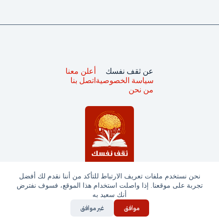
عن ثقف نفسك
أعلن معنا
سياسة الخصوصية
اتصل بنا
من نحن
نحن نستخدم ملفات تعريف الارتباط للتأكد من أننا نقدم لك أفضل
تجربة على موقعنا. إذا واصلت استخدام هذا الموقع، فسوف نفترض
جميع الحقوق محفوظة © ثقف نفسك 2025
أنك سعيد به
موافق
غير موافق