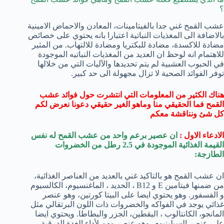
؟
عشب القمح غني جدا بالفيتامينات، المعادن والاحماض الامينية
بالاضافة الى المغذيات النباتية اعتبارا بانه يحتوي على خصائص
مضادة للاكسدة، مضادة للبكتريا ومضادة للالتهاب. من المثير
للاهتمام انه لوحظ ان العديد من المغذيات النباتيه الموجودة
في الحبوب العشبية لم يتم تحديدها والآليات التي من خلالها
توفر الفوائد الصحية لا تزال مجهولة الى حد كبير.
هناك الكثير من المعلومات التي انتشرت حول فوائد عشب
القمح فما الحقيقي منا وماهو الغير حقيقي دعونا نعرض لكم
كل شئ ونناقشة معكم
الادعاء الاول :
ان عصير برعم واحد من عشب القمح له نفس
القيمة الغذائية الموجودة في 2.5 رطل من الخضروات
الطازجة:
ان عشب القمح هو بالتاكيد غني بالعديد من العناصر الغذائية،
من ضمنها فيتامين E و B12 ، الحديد ، الماغنسيوم، الكالسيوم
و الفسفور. وهو يحتوي ايضا على البيتا كورتين، وهو عنصر
غذائي يوجد في الفواكه والخضروات ذات اللون البرتقالي مثل
المانجو، الكانتالوب ، اليقطين، الجزر والبطاطا. ويحتوي ايضا
على عنصر السيلينيوم، وهو عنصر مهم لأداء الغدة الدرقية.