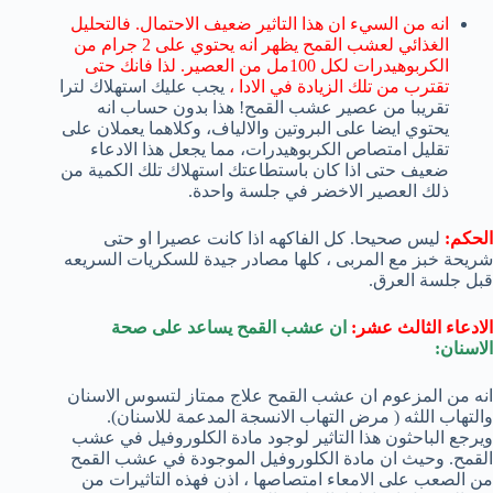
انه من السيء ان هذا التاثير ضعيف الاحتمال. فالتحليل
الغذائي لعشب القمح يظهر انه يحتوي على 2 جرام من
الكربوهيدرات لكل 100مل من العصير. لذا فانك حتى
تقترب من تلك الزيادة في الادا ،
يجب عليك استهلاك لترا
تقريبا من عصير عشب القمح! هذا بدون حساب انه
يحتوي ايضا على البروتين والالياف، وكلاهما يعملان على
تقليل امتصاص الكربوهيدرات، مما يجعل هذا الادعاء
ضعيف حتى اذا كان باستطاعتك استهلاك تلك الكمية من
ذلك العصير الاخضر في جلسة واحدة.
الحكم:
ليس صحيحا. كل الفاكهه اذا كانت عصيرا او حتى
شريحة خبز مع المربى ، كلها مصادر جيدة للسكريات السريعه
قبل جلسة العرق.
الادعاء الثالث عشر:
ان عشب القمح يساعد على صحة
الاسنان:
انه من المزعوم ان عشب القمح علاج ممتاز لتسوس الاسنان
والتهاب اللثه ( مرض التهاب الانسجة المدعمة للاسنان).
ويرجع الباحثون هذا التاثير لوجود مادة الكلوروفيل في عشب
القمح. وحيث ان مادة الكلوروفيل الموجودة في عشب القمح
من الصعب على الامعاء امتصاصها ، اذن فهذه التاثيرات من