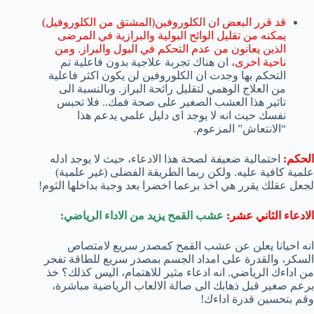
قد قرر البعض ان الكلوروفين(المشتق من الكلوروفيل)
يمكنه من تقليل الوائح البولية والبرازية في المرضى
الذين يعانون من عدم التحكم في البول والبراز. ومن
ناحية اخرى،
ان هناك تجربة علاجية بدون فاعلية تم
التحكم بها وجدت ان الكلوروفين لن يكون اكثر فاعلية
من العلاج الوهمي لتقليل رائحة البراز. وبالنسبة الى
تاثير هذا العشب الصغير على صحة فمك.. فلا تحبس
نفسك حيث انه لا يوجد اى دليل علمي يدعم هذا
“الانتعاش” المزعوم.
الحكم:
احتمالية ضعيفة لصحة هذا الادعاء، حيث لا يوجد ادله
علمية كافية عليه. ولكن ربما الطريقة الفضلى (غير علمية)
لجعل عقلك يقرر هي اخذ برعما اخضرا بعد وجبة بداخلها الثوم!
الادعاء الثاني عشر:
عشب القمح يزيد من الاداء الرياضي:
انه احيانا يعلن عن عشب القمح كمصدر سريع لامتصاص
السكر، والقدرة على امداد الجسم بمصدر سريع للطاقة تفجر
من اداءك الرياضي. انه ادعاء مثير للاهتمام، اليس كذلك؟ خذ
برعم صغير قبل ذهابك الى صالة الالعاب الرياضية مباشرة،
وقم بتحسين قدرة اداءك!