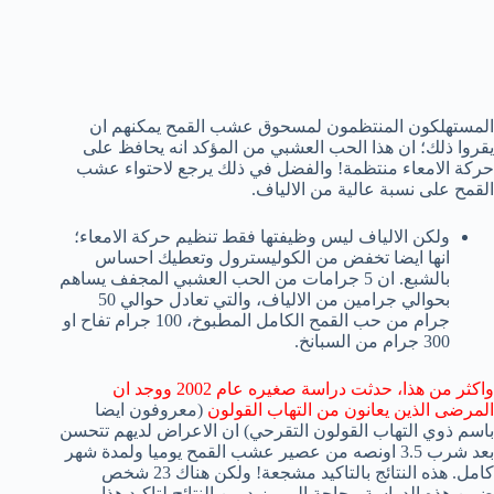
المستهلكون المنتظمون لمسحوق عشب القمح يمكنهم ان
يقروا ذلك؛ ان هذا الحب العشبي من المؤكد انه يحافظ على
حركة الامعاء منتظمة! والفضل في ذلك يرجع لاحتواء عشب
القمح على نسبة عالية من الالياف.
ولكن الالياف ليس وظيفتها فقط تنظيم حركة الامعاء؛
انها ايضا تخفض من الكوليسترول وتعطيك احساس
بالشبع. ان 5 جرامات من الحب العشبي المجفف يساهم
بحوالي جرامين من الالياف، والتي تعادل حوالي 50
جرام من حب القمح الكامل المطبوخ، 100 جرام تفاح او
300 جرام من السبانخ.
واكثر من هذا، حدثت دراسة صغيره عام 2002 ووجد ان
المرضى الذين يعانون من التهاب القولون
(معروفون ايضا
باسم ذوي التهاب القولون التقرحي) ان الاعراض لديهم تتحسن
بعد شرب 3.5 اونصه من عصير عشب القمح يوميا ولمدة شهر
كامل. هذه النتائج بالتاكيد مشجعة! ولكن هناك 23 شخص
ضمن هذه الدراسة، بحاجة الى مزيد من النتائج لتاكيد هذا