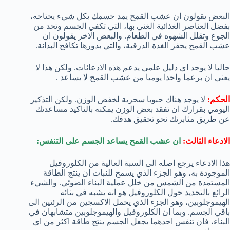
البعض يقولون ان عشب القمح يمد جسمك بكل شيء يحتاجه،
بفضل العناصر الغذائية الغني بها، التي تكفي الجسم وتحد من
الجوع وتقلل الشهوه في الطعام. والبعض الاخر يقولون ان
عشب القمح يحفز الغدة الدرقية، والتي بدورها تكافح البدانة.
حاليا لا يوجد اي دليل علمي يدعم هذه الادعائات. ولكن هذا لا
يعني ان برعما واحدا يوميا من عشب القمح لا يساعد .
الحكم:
لا يوجد هناك حبوبا سحرية لخفض الوزن. ولكن التذكير
اليومي بقرارك ان تفقد بعض الوزن يمكنه بالتاكيد مساعدتك
عن طريق مثابرتك نحو تحقيق هدفك.
الادعاء الثالث:
ان عشب القمح يساعد الجسم على التنفس:
هذا الادعاء يرجع اصله الى السبة العالية من الكلوروفيل
الموجودة به، وهو الجزء الذي يسمح للنبات ان ينتج الطاقة
المستمدة من الشمس من خلل عملية البناء الضوئي. والشيء
الرائع بالتحديد حول الكلوروفيل هو انه يشبه في بنائه
الهيموجلوبين، وهو الجزء الذي يحمل الاكسجين من الرئتين الى
باقي الجسم. وبما ان الكلوروفيل والهيموجلوبين متشابهان في
البناء، فان تنفس احدهما يجعل الجسم ينتج طاقة اكثر من اي