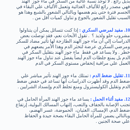
بديل رائع . لا توجد نسبة عالية من السكر في ماء جوز الهند
فهي مصدر رائع للألياف الغذائية وتعمل الألياف علي البقاء في
الجسم فترة حتي يتم هضمها وبالتالي الشعور بالشبع وهذا هو
السبب تقليل الشعور بالجوع و تناول كميات أقل من .
10. مفيد لمرضي السكري :
إذا كنت تتسائل يمكن أن يتناولوا
مشروب حلو ولذيذ ؟ . تقول الأبحاث نعم، فقد توصلت بعض
الدراسات إلي أن ماء جوز الهند الطازجة لها تأثير مضاد للسكر
ومرضي السكري عرضة لتخثر الدم وهذا الأمر يضعهم في
خطر . ولا يساعد في فقط ماء جوز الهند بتقليل السكر في
الدم بل يمنع جلطات الدم أيضاً يفضل عند تناول ماء جوز الهند
العمل علي مراقبة إنخفاض مستوي السكر في الدم
11. تقليل ضغط الدم :
تمتلك ماء جوز الهند تأثير مباشر علي
ضغط الدم وقد أظهرت الدراسات أنها تساعد في خفض ضغط
الدم وتقليل الكوليسترول ومنع تجلط الدم وإنسداد الشرايين .
12. مفيد أثناء الحمل :
يساعد ماء جوز الهند المرأة الحامل في
تجنب الإصابة بالجفاف والتعب، إلتهاب المسالك البولية، إرتفاع
ضغط الدم، الإمساك، الغثيان، الحموضة، عسر الهضم،
وبالتالي يضمن للمرأة الحامل البقاء بصحة جيدة و الحفاظ
علي صحة الجنين .