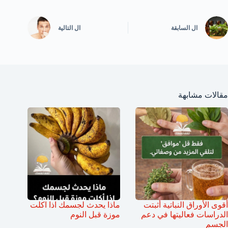
ال
السابقة
ال
التالية
مقالات مشابهة
أقوى الأوراق النباتية أثبتت
ماذا يحدث لجسمك اذا اكلت
الدراسات فعاليتها في دعم
موزة قبل النوم
الجسم