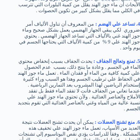
الأبحاث أن ماء جوز الهند يقلل من كمية البلورات التي تترسب
في الكلي مما يقلل بشكل كبير من تكوين الحصوات .
4. تساعد علي الهضم :
من المعروف أن تناول الألياف أمر
ضروري لكي يبقي الجهاز الهضمي يعمل بشكل صحيح وماء
جوز الهند غني بالألياف التي تساعد الجهاز الهضمي . يحتوي
جوز الهند علي 9 % من كمية الألياف التي يحتاجها الجسم في
يوم واحد .
5. تمنع وتعالج الجفاف :
يحدث الجفاف بسبب إنخفاض محتوي
الماء في الجسم . وعادة ما ينتج ذلك، بسبب عدم الحصول
علي كمية كافية من الماء أو فقدان الماء . تعمل ماء جوز الهند
في الحفاظ علي ترطيب الجسم وهذا هو السبب وراء كثيرة
إستخدام الرياضين لهذا المشروب بعد التمارين الرياضية .
عندما تعاني من الجفاف فأنت لا تفقد الماء فقط بل تفقد
الأملاح والعناصر الغذائية . ولأن تحتوي ماء جوز الهند علي
نسبة عالية من المياه وغني بالعناصر الغذائية التي تقوم بتجديد
الجسم .
6. منع تشنج العضلات :
يمكن أن يحدث تشنج العضلات نتيجة
العديد من الأسباب، تعمل ماء جوز الهند علي تخفيف هذه
المشكلة . وفقاً للدراسات يؤدي نقص البوتاسيوم إلي تشنجات
العضلية وعند إتباع نظام غذائي غني بالبوتاسيوم يضمن لك أن