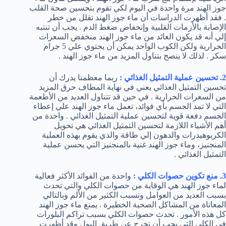
جوز الهند مرة واحدة في اليوم لكي تقوم بتحسين صحة القلب
. فقد أظهرت الدراسات أن ماء جوز الهند تقلل من خطر
الإصابة بالأزمات القلبية وإنخفاض ضغط الدم . يجب أن تنتبه
إلي أنه قد يكون العائد من ماء جوز الهند منخفض السعرات
الحرارية ولكن الكوب الواحد يمكن أن يحتوي علي 5 جرام
سكر . لذلك لا ينصح بتناول المزيد من ماء جوز الهند .
2. تحسين عملية التمثيل الغذائي :
ربما معظمنا يدرك أن
تحسين التمثيل الغذائي يعني في نهاية المطاف حرق المزيد
من السعرات الحرارية . في حين قد تتناول العديد من الأطعمة
التي لا تمد الجسم بأي فوائد، تعمل ماء جوز الهند علي إعطاء
الجسم دفعة قوية لتحسين عملية التمثيل الغذائي . واحدة من
أهم الأشياء اللازمة لتحسين التمثيل الغذائي هي تحويل
الكربوهيدرات والدهون إلي طاقة والذي يقوم بهذه العملية
المنجنيز، وماء جوز الهند غنية بالمنجنيز التي يحسن عملية
التمثيل الغذائي .
3. منع تكوين حصوات الكلي :
واحدة من الفوائد الأكثر فعالية
لماء جوز الهند هي الوقاية من حصوات الكلي والتي تحدث
بسبب العديد من العوامل وتسبب الكثير من الألم وبالتالي
المعاناة من المشاكل الصحية الخطيرة . يمنع ماء جوز الهند
كل هذه الأمور . تحدث حصوات الكلي بسبب تراكم البلورات
في الكلي التي يجب أن تخرج عن طريق البول وقد أظهرت