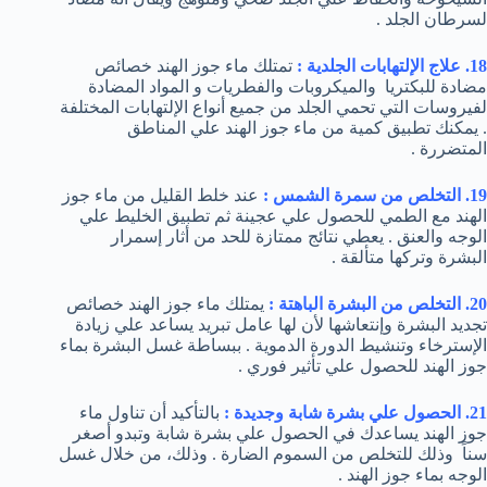
لسرطان الجلد .
18. علاج الإلتهابات الجلدية :
تمتلك ماء جوز الهند خصائص
مضادة للبكتريا والميكروبات والفطريات و المواد المضادة
لفيروسات التي تحمي الجلد من جميع أنواع الإلتهابات المختلفة
. يمكنك تطبيق كمية من ماء جوز الهند علي المناطق
المتضررة .
19. التخلص من سمرة الشمس :
عند خلط القليل من ماء جوز
الهند مع الطمي للحصول علي عجينة ثم تطبيق الخليط علي
الوجه والعنق . يعطي نتائج ممتازة للحد من أثار إسمرار
البشرة وتركها متألقة .
20. التخلص من البشرة الباهتة :
يمتلك ماء جوز الهند خصائص
تجديد البشرة وإنتعاشها لأن لها عامل تبريد يساعد علي زيادة
الإسترخاء وتنشيط الدورة الدموية . ببساطة غسل البشرة بماء
جوز الهند للحصول علي تأثير فوري .
21. الحصول علي بشرة شابة وجديدة :
بالتأكيد أن تناول ماء
جوز الهند يساعدك في الحصول علي بشرة شابة وتبدو أصغر
سناً وذلك للتخلص من السموم الضارة . وذلك، من خلال غسل
الوجه بماء جوز الهند .