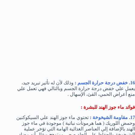
16. خفض درجة حرارة الجسم :
وذلك لأن له تأثير تبريد جيد،
يعمل علي خفض درجة حرارة الجسم وبالتالي فهي تعمل علي
منع أعراض الحمي، القئ، الإسهال .
فوائد ماء جوز الهند للبشرة :
17. مقاومة الشيخوخة :
تحتوي ماء جوز الهند علي السيكوكنين
وحمض اللوريك ( هما هرمونات نباتية ) موجودة في ماء جوز
الهند بالإضافة إلي العناصر الغذائية الهامة التي تؤخر عملية
الشيخوخة والحفاظ علي الجلد صحي ومتوهج ويقال أنه مضاد