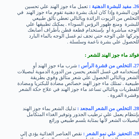
26. مفيد للبشرة الدهنية :
تعمل ماء جوز الهند علي تحسين
لون البشرة وإذا كان لديك بشرة دهنية تقوم ماء جوز الهند في
التخلص من الزيوت الزائدة وبالتالي تعطي تألق طبيعي
للبشرة ومنع ظهور الرؤس السوداء . يمكنك تطبيقها علي
الوجه مباشرة أو بإستخدام قطعة قطن بأطراف أصابعك
وتركها علي الوجه حتي تجف ثم غسل الوجه بالماء البارد
للحصول علي بشرة ناعمة وسلسلة .
فوائد ماء جوز الهند للشعر :
27. التخلص من قشرة الرأس :
شرب ماء جوز الهند أو
إستخدامه في غسل الشعر يحسن من الدورة الدموية لبصيلات
الشعر وبالتالي الحصول علي شعر متألق وقوي بطريقة
طبيعية . تمتلك ماء جوز الهند خصائص مضادة للبكتريا ومضادة
للفطريات وبالتالي تساعد ماء جوز الهند في علاج حكة الشعر
وقشرة الفروة .
28. التخلص من الشعر المجعد :
تدليك الشعر بماء جوز الهند
بإنتظام يعمل علي ترطيب الجذور وتوفير الغذاء المتكامل
لبصيلات الشعر لأنها بمثابة بلسم طبيعي ورائع
29. التحفيز علي نمو الشعر :
نقص العناصر الغذائية يؤدي إلي