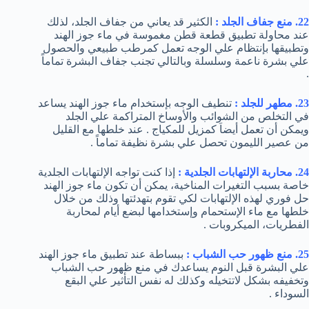
22. منع جفاف الجلد :
الكثير قد يعاني من جفاف الجلد، لذلك
عند محاولة تطبيق قطعة قطن مغموسة في ماء جوز الهند
وتطبيقها بإنتظام علي الوجه تعمل كمرطب طبيعي والحصول
علي بشرة ناعمة وسلسلة وبالتالي تجنب جفاف البشرة تماماً
.
23. مطهر للجلد :
تنطيف الوجه بإستخدام ماء جوز الهند يساعد
في التخلص من الشوائب والأوساخ المتراكمة علي الجلد
ويمكن أن تعمل أيضاَ كمزيل للمكياج . عند خلطها مع القليل
من عصير الليمون تحصل علي بشرة نظيفة تماماً .
24. محاربة الإلتهابات الجلدية :
إذا كنت تواجه الإلتهابات الجلدية
خاصة بسبب التغيرات المناخية، يمكن أن تكون ماء جوز الهند
حل فوري لهذه الإلتهابات لكي تقوم بتهدئتها وذلك من خلال
خلطها مع ماء الإستحمام وإستخدامها لبضع أيام لمحاربة
الفطريات، الميكروبات .
25. منع ظهور حب الشباب :
ببساطة عند تطبيق ماء جوز الهند
علي البشرة قبل النوم يساعدك في منع ظهور حب الشباب
وتخفيفه بشكل لاتتخيله وكذلك له نفس التأثير علي البقع
السوداء .