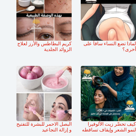
لماذا تضع النساء ساقاً على
كريم البطاطس والأرز لعلاج
أخرى؟
الزوائد الجلدية
كيف تحضّر زيت الألوفيرا
البصل الاحمر للبشرة للتفتيح
لنمو الشعر وإيقاف تساقطه
و إزالة التجاعيد