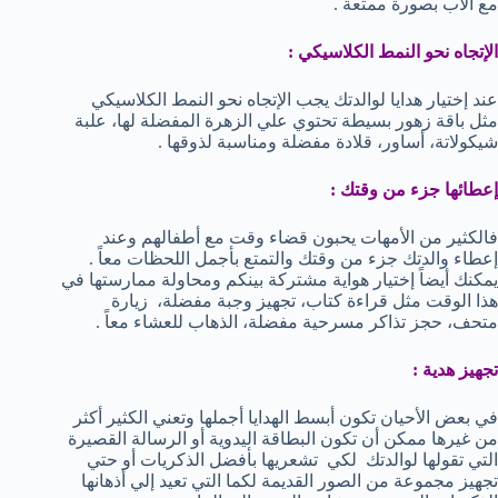
مع الأب بصورة ممتعة .
الإتجاه نحو النمط الكلاسيكي :
عند إختيار هدايا لوالدتك يجب الإتجاه نحو النمط الكلاسيكي
مثل باقة زهور بسيطة تحتوي علي الزهرة المفضلة لها، علبة
شيكولاتة، أساور، قلادة مفضلة ومناسبة لذوقها .
إعطائها جزء من وقتك :
فالكثير من الأمهات يحبون قضاء وقت مع أطفالهم وعند
إعطاء والدتك جزء من وقتك والتمتع بأجمل اللحظات معاً .
يمكنك أيضاً إختيار هواية مشتركة بينكم ومحاولة ممارستها في
هذا الوقت مثل قراءة كتاب، تجهيز وجبة مفضلة، زيارة
متحف، حجز تذاكر مسرحية مفضلة، الذهاب للعشاء معاً .
تجهيز هدية :
في بعض الأحيان تكون أبسط الهدايا أجملها وتعني الكثير أكثر
من غيرها ممكن أن تكون البطاقة اليدوية أو الرسالة القصيرة
التي تقولها لوالدتك لكي تشعريها بأفضل الذكريات أو حتي
تجهيز مجموعة من الصور القديمة لكما التي تعيد إلي أذهانها