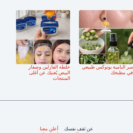
سر البامية بوتوكس طبيعي
خلطة الفازلين وصفار
في مطبخك
البيض يُغنيك عن أغلى
المنتجات
عن ثقف نفسك
أعلن معنا