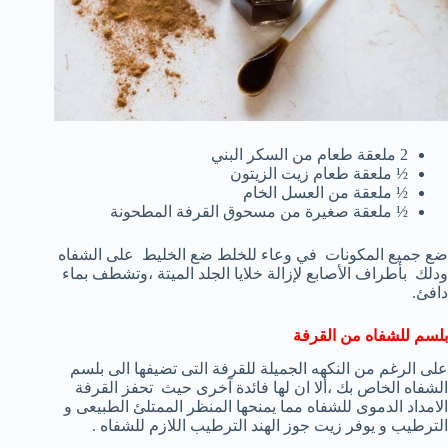
2 ملعقة طعام من السكر البني
½ ملعقة طعام زيت الزيتون
½ ملعقة من العسل الخام
½ ملعقة صغيرة من مسحوق القرفة المطحونة
ضع جميع المكونات في وعاء للخلط ضع الخليط على الشفاه
ودلك بأطراف الأصابع لإزالة خلايا الجلد الميتة ،وتشطف بماء
دافئ.
بلسم للشفاه من القرفة
على الرغم من النكهه الجميلة للقرفة التى تضيفها الى بلسم
الشفاه الخاص بك ،ألا ان لها فائدة آخرى حيث تحفز القرفة
الامداد الدموى للشفاه مما يمنحها المنظر الممتلئ الطبيعى و
الترطيب و يوفر زيت جوز الهند الترطيب اللازم للشفاه .