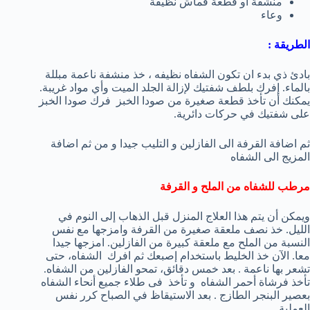
منشفة أو قطعة قماش نظيفة
وعاء
الطريقة :
بادئ ذي بدء ان تكون الشفاه نظيفه ، خذ منشفة ناعمة مبللة
بالماء. إفرك بلطف شفتيك لإزالة الجلد الميت وأي مواد غريبة.
يمكنك أن تأخذ قطعة صغيرة من صودا الخبز فرك صودا الخبز
على شفتيك في حركات دائرية.
ثم اضافة القرفة الى الفازلين و التليب جيدا و من ثم اضافة
المزيج الى الشفاه
مرطب للشفاه من الملح و القرفة
ويمكن أن يتم هذا العلاج المنزل قبل الذهاب إلى النوم في
الليل. خذ نصف ملعقة صغيرة من القرفة وامزجها مع نفس
النسبة من الملح مع ملعقة كبيرة من الفازلين. امزجها جيدا
معا. الآن خذ الخليط باستخدام إصبعك ثم افرك الشفاه، حتى
تشعر بها ناعمة . بعد خمس دقائق، تمحو الفازلين من الشفاه.
تأخذ فرشاة أحمر الشفاه و تأخذ فى طلاء جميع أنحاء الشفاه
بعصير البنجر الطازج . بعد الاستيقاظ في الصباح كرر نفس
العملية