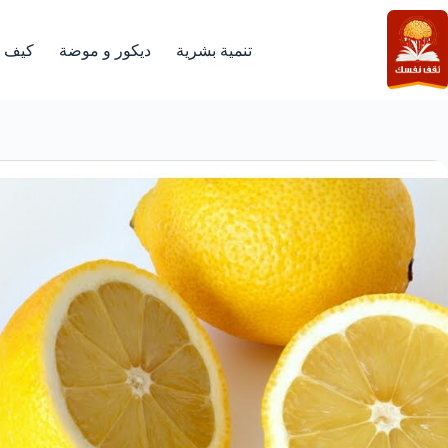
لتجاوز
لى
لمحتوى
تنمية بشرية
ديكور و موضة
كيف