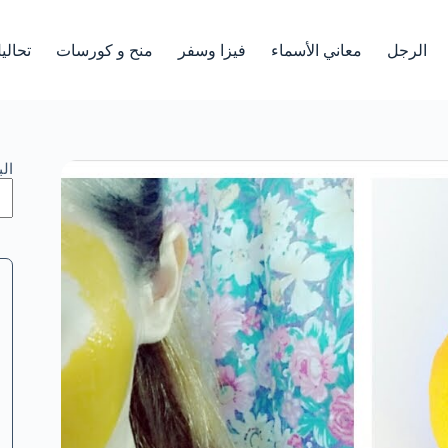
الرجل
معاني الأسماء
فيزا وسفر
منح و كورسات
تحالي
ال