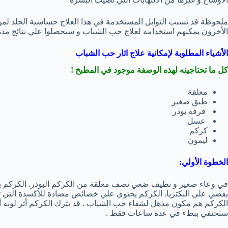
ملحوظة قد تسبب التوابل المستخدمة في هذا العلاج حساسية الجلد لمن 
الأخرون يمكنهم استخدامه لعلاج حب الشباب و سيحصلوا علي نتائج مد
الأشياء المطلوبة لإمكانية علاج اثار حب الشباب
كل ما تحتاجينه لهذه الوصفة موجود في المطبخ !
معلقة
طبق صغير
قرفة بودر
عسل
كركم
ليمون
الخطوة الأولي:
في وعاء صغير و نظيف ضعي نصف معلقة من الكركم البودر. الكركم يست
يقضي علي البكتريا. الكركم يحتوي علي خصائص مضادة للأكسدة التي تقل
الكركم هم مكون مذهل لشفاء حب الشباب . قد يترك الكركم أثر لونه أص
ستختفي ببطء في عدة ساعات فقط .