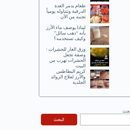
طعام يدمر الغدة
الدرقية وتتناوله يومياً
تجنبه من الأن
لماذا يوصف ماء الأرز
بأنه “ذهب سائل”
وكيف تستخدمه؟
ورق الغار للحشرات :
وصفة تجعل
الحشرات تهرب من
البيت
كريم البطاطس
والأرز لعلاج الزوائد
الجلدية
بحث
البحث