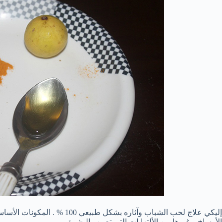
إليكي علاج لحب الشباب وآثاره بش
الأوساخ و غيرها من الألتهابات التي تصيب البشرة