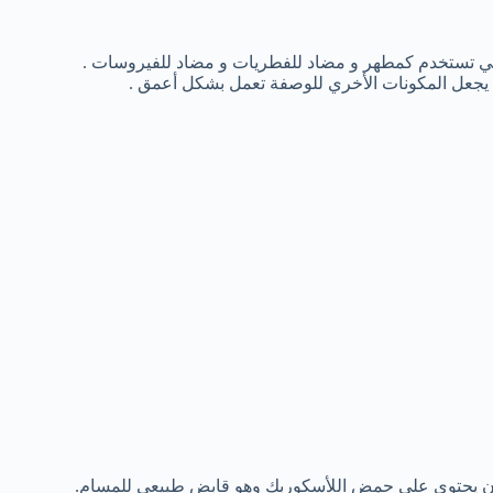
ي تستخدم كمطهر و مضاد للفطريات و مضاد للفيروسات .
 يجعل المكونات الأخري للوصفة تعمل بشكل أعمق .
ون يحتوي علي حمض اللأسكوربك وهو قابض طبيعي للمسام.