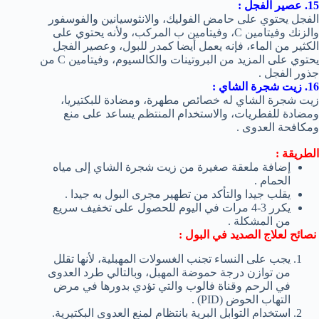
15. عصير الفجل :
الفجل يحتوي على حامض الفوليك، والانثوسيانين والفوسفور
والزنك وفيتامين C، وفيتامين ب المركب، ولأنه يحتوي على
الكثير من الماء، فإنه يعمل أيضا كمدر للبول، وعصير الفجل
يحتوي على المزيد من البروتينات والكالسيوم، وفيتامين C من
جذور الفجل .
16. زيت شجرة الشاي :
زيت شجرة الشاي له خصائص مطهرة، ومضادة للبكتيريا،
ومضادة للفطريات، والاستخدام المنتظم يساعد على منع
ومكافحة العدوى .
الطريقة :
إضافة ملعقة صغيرة من زيت شجرة الشاي إلى مياه
الحمام .
يقلب جيدا والتأكد من تطهير مجرى البول به جيدا .
يكرر 3-4 مرات في اليوم للحصول على تخفيف سريع
من المشكلة .
نصائح لعلاج الصديد في البول :
يجب على النساء تجنب الغسولات المهبلية، لأنها تقلل
من توازن درجة حموضة المهبل، وبالتالي طرد العدوى
في الرحم وقناة فالوب والتي تؤدي بدورها في مرض
التهاب الحوض (PID) .
استخدام التوابل البرية بانتظام لمنع العدوى البكتيرية.