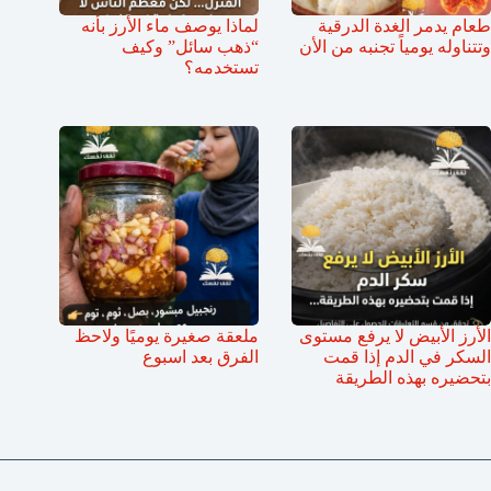
طعام يدمر الغدة الدرقية
لماذا يوصف ماء الأرز بأنه
وتتناوله يومياً تجنبه من الأن
“ذهب سائل” وكيف
تستخدمه؟
الأرز الأبيض لا يرفع مستوى
ملعقة صغيرة يوميًا ولاحظ
السكر في الدم إذا قمت
الفرق بعد اسبوع
بتحضيره بهذه الطريقة