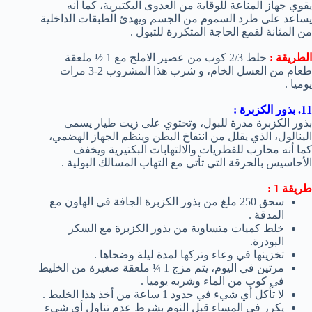
يقوي جهاز المناعة للوقاية من العدوى البكتيرية، كما أنه
يساعد على طرد السموم من الجسم ويهدئ الطبقات الداخلية
من المثانة لقمع الحاجة المتكررة للتبول .
الطريقة :
خلط 2/3 كوب من عصير الاملج مع 1 ½ ملعقة
طعام من العسل الخام، و شرب هذا المشروب 2-3 مرات
يوميا .
11. بذور الكزبرة :
بذور الكزبرة مدرة للبول، وتحتوي على زيت طيار يسمى
الينالول، الذي يقلل من انتفاخ البطن وينظم الجهاز الهضمي،
كما أنه محارب للفطريات والالتهابات البكتيرية ويخفف
الأحاسيس بالحرقة التي تأتي مع التهاب المسالك البولية .
طريقة 1 :
سحق 250 ملغ من بذور الكزبرة الجافة في الهاون مع
المدقة .
خلط كميات متساوية من بذور الكزبرة مع السكر
البودرة.
تخزينها في وعاء وتركها لمدة ليلة وضحاها .
مرتين في اليوم، يتم مزج 1 ¼ ملعقة صغيرة من الخليط
في كوب من الماء وشربه يوميا .
لا تأكل أي شيء في حدود 1 ساعة من أخذ هذا الخليط .
يكرر في المساء قبل النوم بشرط عدم تناول أي شيء