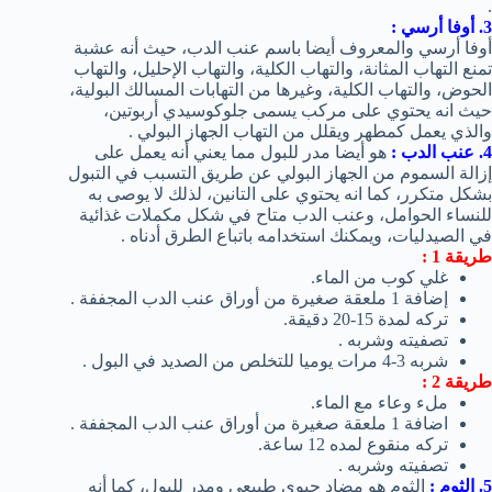
.
3. أوفا أرسي :
أوفا أرسي والمعروف أيضا باسم عنب الدب، حيث أنه عشبة
تمنع التهاب المثانة، والتهاب الكلية، والتهاب الإحليل، والتهاب
الحوض، والتهاب الكلية، وغيرها من التهابات المسالك البولية،
حيث انه يحتوي على مركب يسمى جلوكوسيدي أربوتين،
والذي يعمل كمطهر ويقلل من التهاب الجهاز البولي .
4. عنب الدب :
هو أيضا مدر للبول مما يعني أنه يعمل على
إزالة السموم من الجهاز البولي عن طريق التسبب في التبول
بشكل متكرر، كما انه يحتوي على التانين، لذلك لا يوصى به
للنساء الحوامل، وعنب الدب متاح في شكل مكملات غذائية
في الصيدليات، ويمكنك استخدامه باتباع الطرق أدناه .
طريقة 1 :
غلي كوب من الماء.
إضافة 1 ملعقة صغيرة من أوراق عنب الدب المجففة .
تركه لمدة 15-20 دقيقة.
تصفيته وشربه .
شربه 3-4 مرات يوميا للتخلص من الصديد في البول .
طريقة 2 :
ملء وعاء مع الماء.
اضافة 1 ملعقة صغيرة من أوراق عنب الدب المجففة .
تركه منقوع لمده 12 ساعة.
تصفيته وشربه .
5. الثوم :
الثوم هو مضاد حيوي طبيعي ومدر للبول، كما أنه