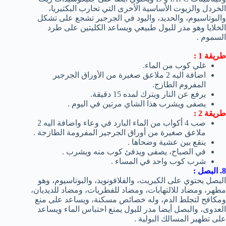
الخردل والزيوت الأساسية الأخرى التي تحارب البكتيريا،
والبوتاسيوم، والحديد، واليود في الجرجير تشجع على تشكل
الخلايا وهو مدر للبول طبيعي ويساعد الكليتين على طرد
السموم .
طريقة 1 :
غلي كوب من الماء.
اضافة اليه 2 ملاعق صغيرة من الأوراق الجرجير
المفروم الطازج.
يرفع عن النار ويترك لمده 15 دقيقة.
يصفى ويشرب هذا الشاي مرتين في اليوم .
طريقة 2 :
صب 4 أكواب من الماء البارد في وعاء واضافة اليه 2
ملاعق صغيرة من أوراق الجرجير المفرومة الطازجة .
ينقع بين عشية وضحاها .
في الصباح، يصفى ويدفئ كوب منه ويشرب .
شرب كوب واحد في المساء .
8. البصل :
البصل يحتوي على الكبريت، والفلافونويد، والبوتاسيوم، وهو
مطهر، ومضاد للالتهابات، ومضاد للفطريات، ومضاد للديديان،
ومكافح لتجلط الدم، وله خصائص مسكنة، ويساعد على منع
العدوى، والبصل أيضا مدر للبول يمنع احتباس الماء ويساعد
على تطهير المسالك البولية .