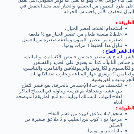
على ماء حوالي 90٪، وهو ما يعني أنه يوفر السوائل التي تعمل
على طرد السموم من الجسم، والخيار أيضا يحيد الحمض في
البول لتخفيف الألم واحساس الحرقة .
الطريقة :
استخدام الخلاط لعصر الخيار .
خلط 2 ملعقة طعام من عصير الخيار مع ½ ملعقة
صغيرة من عصير الليمون وملعقة صغيرة من العسل.
تناول هذا الخليط 3 مرات يوميا .
14. قشر التفاح :
قشر التفاح هو مصدر جيد من حامض الأكساليك، والماليك،
وأحماض التانيك، كما أنه يحتوي على الحديد والفسفور
والكالسيوم والكاروتين والريبوفلافين والثيامين، والنياسين،
وفيتامين C، ويقوي جهاز المناعة ويحارب ضد الالتهابات
الجرثومية والفيروسية .
للتخفيف من حدة الإحساس بالحرقة، نقع قشر التفاح
بين عشية وضحاها، ثم هرسه وتناوله في الصباح الباكر
لعلاج التهاب المسالك البولية، مع اتبع الطريقة الموضحة
أدناه.
الطريقة :
سحق 2-4 ملاعق كبيرة من قشر التفاح .
مزجها مع 1 كوب من الحليب و 2 ملاعق صغيرة من
السكر.
تناوله مرتين يوميا.