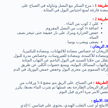
طريقة 1 :
مزج السكر مع البصل وتناوله في الصباح على
معدة فارغة لمنع احتباس البول في المثانة .
طريقة 2 :
غلي 2 كوب من الماء .
اضافة ¼ كوب من البصل المفروم.
خفض الحرارة ويترك على نار خفيفة حتى تتبخر نصف
المياه.
يصفى ويشرب يوميا .
9. الريحان :
الريحان له خصائص مضادة للالتهابات، ومضادة للبكتيريا،
ومضادة للأكسدة، ومضادة للفيروسات، وخصائص مدرة للبول
تقلل من خلايا الصديد في البول الناجم عن التهاب المثانة
والتهاب المسالك البولية، ويمنع حصوات الكلى عن طريق
إزالة السموم من مجرى البول وخفض حمض اليوريك في الدم
.
الطريقة :
في الصباح، على الريق يتم مضغ 4-5 ورقات من
أوراق الريحان الطازجة بعد غسلها ثم شرب الماء بعدها، يكرر
نفس الامر مرة أخرى قبل النوم .
10. الاملج :
الاملج أو عنب الثعلب الهندي، يحتوي على فيتامين C الذي