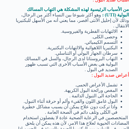
من الأسباب الرئيسية لهذه المشكلة هي التهاب المسالك
البولية (UTI) :
وهو أكثر شيوعا بين النساء أكثر من الرجال،
وذلك لأن إحليل الأنثى أقصر، مما يعني أنه من الأسهل للبكتيريا
الانتقال .
الالتهابات الفطرية والفيروسية.
وحصى الكلى.
التسمم الكيميائي.
البكتيريا اللاهوائية والالتهابات البكتيرية.
سرطان الجهاز البولي أو التناسلي.
التهاب البروستاتا لدى الرجال، والسل في المسالك
البولية هي بعض الأسباب الأخرى التي تسبب ظهور
الصديد في البول .
أعراض صديد البول :
تشمل الأعراض الحمى.
المغص ورائحة البول الكريهة.
الحاجة الى التبول الدائمة .
البول غامق اللون والقيء وألم أو حرقة أثناء التبول.
واذا تركت دون علاج يمكن أن يسبب مشاكل خطيرة
في الكلى وتلف دائم في الصحة العامة .
المتخصصين في الرعاية الصحية عادة لا يفضلون استخدام
المضادات الحيوية لعلاج هذا الامر، لأن هذه يمكن أن يلحق
الضرر في التوازن بين البكتيريا الجيدة والسيئة في الجسم إذا