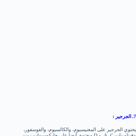
7. الجرجير :
يحتوي الجرجير على المغنيسيوم، والكالسيوم، والفوسفور،
وفيتامينات A، C، و D ويحتوي أيضا على جليكوسيدات زيت