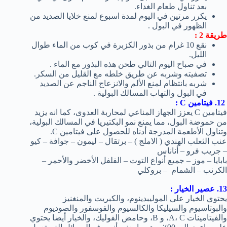
بعد تناول طعام الغداء.
يكرر مرتين في اليوم لمدة اسبوع لمنع خلايا الصديد من
الظهور في البول .
طريقة 2 :
نقع 10 غرام من بذور الكزبرة في كوب من الماء طوال
الليل.
في صباح اليوم التالي طحن هذه البذور مع الماء .
تصفيته وشربه عن طريق خلطه مع القليل من السكر.
شربه بانتظام لمنع الألم والانزعاج الناجم عن الصديد
في البول والتهاب المسالك البولية .
12
. فيتامين C :
فيتامين C يعزز الجهاز المناعي لمحاربة العدوى، كما انه يزيد
من حموضة البول، مما يمنع نمو البكتيريا في المسالك البولية،
وتناول الأطعمة المدرجة أدناه للحصول على فيتامين C.
عنب الثعلب الهندي ( الاملج )
–
برتقال –
ليمون –
جوافة –
كيو
– جريب فرو – أناناس
بابايا – موز – جميع أنواع التوت – الفلفل الأخضر والأحمر –
الكرنب – الشمام – بروكلي
13. عصير الخيار :
يحتوي الخيار على الموليبدينوم، والكبريت والمنغنيز
والبوتاسيوم والسيليكا والكالسيوم والفوسفور والصوديوم
والفيتامينات A، C، و B، وحامض الفوليك، والخيار أيضا يحتوي