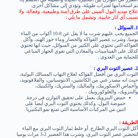
تم استخدامها لفترات طويلة، وتؤدي إلى مشاكل أخرى.
علاج صديد البول المبني على طرق آمنة وطبيعية، وفعالة، ولا
تسبب أي آثار جانبية، وتشمل ما يلي :
1. السوائل :
الجميع يجب عليهم شرب ما لا يقل عن 8-10 أكواب من الماء
يوميا، وشرب عصير الفواكه والخضار وماء جوز الهند، وأكل
الفواكه التي تحتوي على الكثير من السوائل، حيث انها تحتوي
كذلك على الفيتامينات والمعادن التي تقوي الجهاز المناعي
للحماية من العدوى .
2. عصير التوت البري :
التوت البري من أفضل الفواكه لعلاج التهاب المسالك البولية،
حيث انه مصدر غني من الكاتشين، الانثوسيانين، والفلافونويد،
وأحماض الاسكوربيك، والماليك، والستريك، والكينيك،
والبنزويك، والغلوكورونيك .
حمض البنزويك يعمل على تحقيق التوازن في درجة
حموضة البول، وكذلك يحتوي التوت البري أيضا على
اثنين من المركبات الأساسية التي تمنع نمو البكتيريا
الطريقة :
أكل التوت البري الطازج. أو خلط ثمار التوت البري مع الماء
لتحضير عصر التوت البري، وشرب هذا العصير 2-3 مرات يوميا