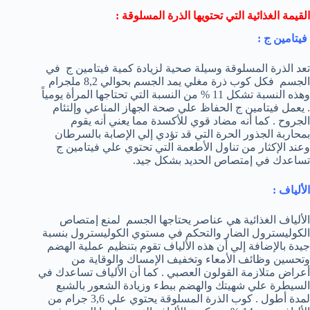
القيمة الغذائية التي تحتويها الذرة المسلوقة :
فيتامين ج :
تعد الذرة المسلوقة وسيلة صحية لزيادة كمية فيتامين ج في
الجسم فكل كوب ذرة مغلي يمد الجسم بحوالي 8,2 ملجرام
وهذه النسبة تشكل 11 % من النسبة التي تحتاجها المرأة يومياً
. يعمل فيتامين ج الحفاظ علي صحة الجهاز المناعي وإلتئام
الجروح . كما أنه مضاد قوي للأكسدة مما يعني أنه يقوم
بمحاربة الجذور الحرة التي قد تؤدي إلي الإصابة بالسرطان
وعند الإكثار من تناول الأطعمة التي تحتوي علي فيتامين ج
تساعدك في إمتصاص الحديد بشكل جيد.
الألياف :
الألياف الغذائية هي عناصر يحتاجها الجسم لمنع إمتصاص
الكوليسترول الضار والتحكم في مستوي الكوليسترول بنسبة
جيدة بالإضافة إلي أن هذه الألياف تقوم بتنظيم عملية الهضم
وتحسين وظائف الأمعاء وتخفيف الإمساك والوقاية من
أعراض متلازمة القولون العصبي . كما أن الألياف تساعدك في
السيطرة علي شهيتك والهضم ببطء وزيادة الشعور بالشبع
لمدة أطول . كوب الذرة المسلوقة يحتوي علي 3,6 جرام من