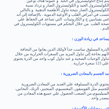
يتم إنتاج الكوليسترول في الكبد و عموماً هناك نوعين
الكوليسترول الجيد و الكوليسترول الضار و تزداد نسبة
الكوليسترول الضار نتيجة تناول الأطعمة الدهنية و بالتالي
تتسب في أمراض القلب و الأوعية الدموية . بالإضافة إلي أنه
غني بفيتامين ج و الكاروتينات التي تساعد في الحفاظ علي
صحة القلب من خلال التحكم في مستويات الكوليسترول في
الدم .
يساعد في زيادة الوزن :
الذرة المسلوق مناسب جداَ لأولئك الذين يعانوا من النحافة
لأنهم بحاجة إلي تناول المزيد من السعرات الحرارية من خلال
تناول الوجبات الصحية و عند تناول كوب واحد من الذرة يحتوي
علي 123 سعرة حرارية .
مد الجسم بالمعادن الضرورية :
يحتوي الذرة المسلوقة علي العديد من المعادن الضرورية
للجسم مثل الفوسفور، المغنسيوم، المنجنيز، الزنك، النحاس،
السيلينيوم،من الصعب الحصول علي جميع هذه المعادن من
مصدر واحد .
غني بمضادات الأكسدة :