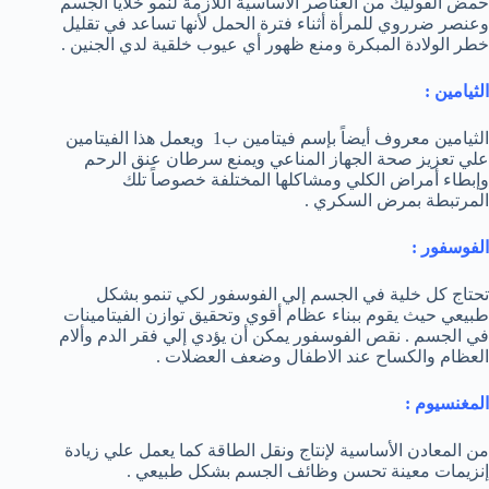
حمض الفوليك من العناصر الأساسية اللازمة لنمو خلايا الجسم
وعنصر ضرروي للمرأة أثناء فترة الحمل لأنها تساعد في تقليل
خطر الولادة المبكرة ومنع ظهور أي عيوب خلقية لدي الجنين .
الثيامين :
الثيامين معروف أيضاً بإسم فيتامين ب1 ويعمل هذا الفيتامين
علي تعزيز صحة الجهاز المناعي ويمنع سرطان عنق الرحم
وإبطاء أمراض الكلي ومشاكلها المختلفة خصوصاً تلك
المرتبطة بمرض السكري .
الفوسفور :
تحتاج كل خلية في الجسم إلي الفوسفور لكي تنمو بشكل
طبيعي حيث يقوم ببناء عظام أقوي وتحقيق توازن الفيتامينات
في الجسم . نقص الفوسفور يمكن أن يؤدي إلي فقر الدم وألام
العظام والكساح عند الاطفال وضعف العضلات .
المغنسيوم :
من المعادن الأساسية لإنتاج ونقل الطاقة كما يعمل علي زيادة
إنزيمات معينة تحسن وظائف الجسم بشكل طبيعي .