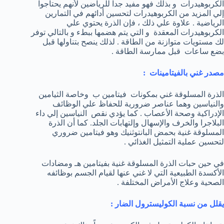
الكربوهيدرات و بذلك فهو مفيد جداً للرياضين لأنهم يحتاجوا
إلي المزيد من الكربوهيدرات لتحسين أدائهم في التمارين
الرياضية . علاوة علي ذلك ، فإن الذرة يحتوي علي
الكربوهيدرات المعقدة و التي يتم هضمها ببطء و بالتالي توفر
لك مستويات متوازنة من الطاقة . لذلك ينصح بتناولها قبل
بضع ساعات قبل ممارسة الطاقة .
مصدر غني بالفيتامينات :
الذرة المسلوقة غني بمكونات فيتامين ب وخاصة الثيامين
والنياسين وهما عناصر ضرورية للحفاظ علي الوظائف
الإدراكية وصحة الأعصاب . كما يؤدي نقص النياسين إلي داء
البلاجرا والخرف والإسهال وإلتهابات الجلد. كما أن الذرة
المسلوقة غنية بحمض البانتوثنيك وهو فيتامين ضروري
لتحسين عملية التمثيل الغذائي .
في حين حبات الذرة المسلوقة غنية بفيتامين هـ ومضادات
الأكسدة الطبيعية التي لا غني عنها لقيام الجسم بوظائفه
الصحية وعلاج الأمراض المختلفة .
يقلل من نسبة الكوليسترول الضار :