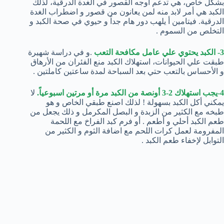
بشكل خاص، هي تدعم أوجه القصور في الغدة الدرقية، لذلك
الكبد هي أمر لابد منه لمن يعانون من قصور و اضطراب الغدة
الدرقية. فيتامين أ يلهب دور هام جداً و حيوي في صحة الكبد و
التخلص من السموم .
3- الكبد يحتوي علي عامل مكافحة التعب
.و في دراسة شهيرة
طبقت علي الحيوانات، استهلاك الكبد منع الفئران من الأرهاق
و الأحساس بالتعب حتي بعد السباحة لمدة ساعتين كاملتين .
4-يجب استهلاك 2-3 أونصة من الكبد مرة أو مرتين اسبوعياً.
لا
يمكني أكل الكبد بسهولة ! لذلك اصنع طبقي الخاص و هو
طبخه مع الكثير من الزبدة و البصل المكرمل و ذلك يجعل من
طعم الكبد أحلي و أطعم . أو فرم كبد الفراخ مع اللحمة
المفرومة لعمل كرات اللحم مع اضافة الثوم و الكثير من
التوابل لإخفاء طعم الكبد .