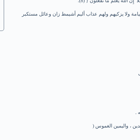
إِنَّ اللَّهَ يَعْلَمُ مَا تَفْعَلُونَ { (8).
القيامة ولا يزكيهم ولهم عذاب أليم أشيمط زان وعائل مستكبر
 .
لدين ، واليمين الغموس (