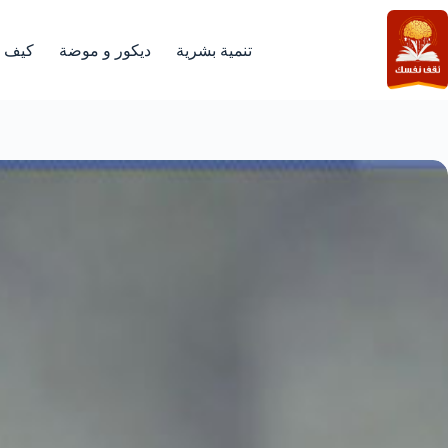
لتجاوز
لى
لمحتوى
تنمية بشرية
ديكور و موضة
كيف