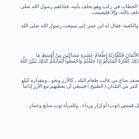
ن الخطاب في ركب وهو يحلف بأبيه، فناداهم رسول الله صلى
يحلف بالله، وإلا فليصمت.
والكعبة، فقال له ابن عمر: إني سمعت رسول الله صلى الله
مُ الأَيْمَانَ فَكَفَّارَتُهُ إِطْعَامُ عَشَرَةِ مَسَاكِينَ مِنْ أَوْسَطِ مَا
ِكَ كَفَّارَةُ أَيْمَانِكُمْ إِذَا حَلَفْتُمْ وَاحْفَظُوا أَيْمَانَكُمْ كَذَلِكَ يُبَيِّنُ اللَّهُ
صاع من غالب طعام البلد ، كالأرز ونحو ، ومقداره كيلو
ثير من البلدان ( الطبيخ ) فينبغي أن يعطيهم مع الأرز إداماً
يص (ثوب) أو إزار ورداء ، وللمرأة ثوب سابغ وخمار .