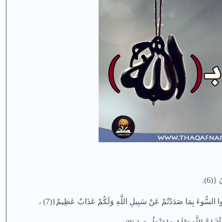
{(6).
قُوا السُّوءَ بِمَا صَدَدْتُمْ عَنْ سَبِيلِ اللَّهِ وَلَكُمْ عَذَابٌ عَظِيمٌ{(7) ،