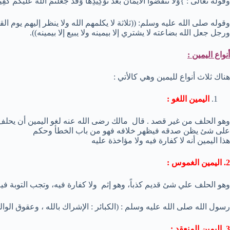
وقوله تعالى : }وَلَا تَنقُضُوا الْأَيْمَانَ بَعْدَ تَوْكِيدِهَا وَقَدْ جَعَلْتُمُ اللَّهَ عَلَيْكُمْ كَفِيلًا ۚ 
وقوله صلى الله عليه وسلم: ((ثلاثة لا يكلمهم الله ولا ينظر إليهم يوم 
ورجل جعل الله بضاعته لا يشتري إلا بيمينه ولا يبيع إلا بيمينه)).
أنواع اليمين :
هناك ثلاث أنواع لليمين وهي كالأتي :
اليمين اللغو :
وهو الحلف من غير قصد . قال مالك رضى الله عنه لغو اليمين أن يحلف
على شئ يظن صدقه فيظهر خلافه فهو من باب الخطأ وحكم
هذا اليمين أنه لا كفارة فيه ولا مؤاخذة عليه
2. اليمين الغموس :
وهو الحلف علي شئ قديم كذباً، وهو إثم ولا كفارة فيه، وتجب التوبة فيه
رسول الله صلى الله عليه وسلم : (الكبائر : الإشراك بالله ، وعقوق الوا
3. اليمين المنعقد :