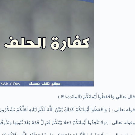
قال تعالي وَاحْفَظُوا أَيْمَانَكُمْ (المائدة،89 )
قوله تعالى : } وَاحْفَظُوا أَيْمَانَكُمْ كَذَلِكَ يُبَيِّنُ اللَّهُ لَكُمْ آيَاتِهِ لَعَلَّكُمْ تَشْكُرُونَ 
وقوله تعالى : }وَلا تَتَّخِذُوا أَيْمَانَكُمْ دَخَلا بَيْنَكُمْ فَتَزِلَّ قَدَمٌ بَعْدَ ثُبُوتِهَا وَتَذُو