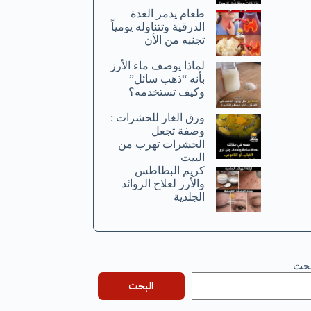
طعام يدمر الغدة
الدرقية وتتناوله يومياً
تجنبه من الأن
لماذا يوصف ماء الأرز
بأنه “ذهب سائل”
وكيف تستخدمه؟
ورق الغار للحشرات :
وصفة تجعل
الحشرات تهرب من
البيت
كريم البطاطس
والأرز لعلاج الزوائد
الجلدية
بحث
البحث