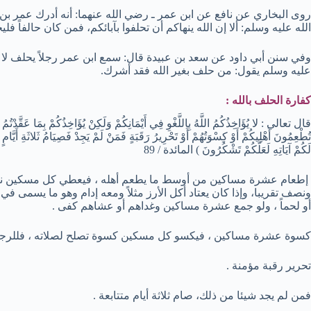
روى البخاري عن نافع عن ابن عمر ـ رضي الله عنهما: أنه أدرك عمر ب
الله عليه وسلم: ألا إن الله ينهاكم أن تحلفوا بآبائكم، فمن كان حالفاً فل
وفي سنن أبي داود عن سعد بن عبيدة قال: سمع ابن عمر رجلاً يحلف لا 
عليه وسلم يقول: من حلف بغير الله فقد أشرك.
كفارة الحلف بالله :
قال تعالي : لا يُؤَاخِذُكُمُ اللَّهُ بِاللَّغْوِ فِي أَيْمَانِكُمْ وَلَكِنْ يُؤَاخِذُكُمْ بِمَا عَقَّدْتُ
تُطْعِمُونَ أَهْلِيكُمْ أَوْ كِسْوَتُهُمْ أَوْ تَحْرِيرُ رَقَبَةٍ فَمَنْ لَمْ يَجِدْ فَصِيَامُ ثَلاثَةِ أَيَّامٍ ذَل
لَكُمْ آيَاتِهِ لَعَلَّكُمْ تَشْكُرُونَ ) المائدة / 89
إطعام عشرة مساكين من أوسط ما يطعم أهله ، فيعطي كل مسكين نصف 
ونصف تقريبا، وإذا كان يعتاد أكل الأرز مثلاً ومعه إدام وهو ما يسمى في ك
أو لحماً ، ولو جمع عشرة مساكين وغداهم أو عشاهم كفى .
كسوة عشرة مساكين ، فيكسو كل مسكين كسوة تصلح لصلاته ، فللرجل قم
تحرير رقبة مؤمنة .
فمن لم يجد شيئا من ذلك، صام ثلاثة أيام متتابعة .