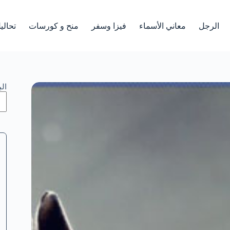
الرجل
معاني الأسماء
فيزا وسفر
منح و كورسات
تحالي
ال