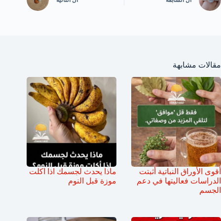
ال
السابقة
ال
التالية
مقالات مشابهة
أقوى الأوراق النباتية أثبتت
ماذا يحدث لجسمك اذا اكلت
الدراسات فعاليتها في دعم
موزة قبل النوم
الجسم