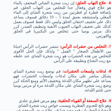
- علاج التهاب الحلق:
إن زيت شجرة الشاتي المخفف بالماء
هو علاج قوي وفعال جدا للتخلص من التهاب الحلق، قم
بإضافة قطرة أو قطرتين من زيت شجرة الشاي إلى الماء
المغلي واستنشقه بعمق لمدة 5 – 10 دقائق فسوف يساعد
ذلك على تخفيف احتقان الحلق وليس ذلك فقط فسوف يعمل
كذلك على تخفيف التهاب الجيوب الأنفية وتنظيف الصدر، كرر
ذلك مرتين يوميا حتى تتخلص من البكتيريا في الحلق
واللوزتين.
- التخلص من حشرات الرأس:
تنتشر حشرات الرأس احيانا
بين الأطفال الصغار ” القمل ” ولذلك فإن الحل الأقوى
للتخلص من هذه الحشرات هو زيت شجرة الشاي عند خلطه
مع زيت النعناع وتطبيقه على الرأس.
- لدغات ولسعات الحشرات:
قم بوضع زيت شجرة الشاي
بشكل مباشر على مكان لدغات ولسعات الحشرات فهو
يساعد على تطهير مكان اللدغة وتخفيف الألم ومنع الحكة كرر
وضع زيت شجرة الشاي على مكان اللدغة مرة أو مرتين يوميا
حتى تلتئم اللدغة.
9- علاج السعفة أو القوباء الحلقية:
وهو مرض فطري جلدي
وهو ناتج للعدوى الفطرية وبسبب خواص زيت شجرة الشاي
المضادة للفطريات فهو مفيد جدا في علاج مرض السعفة عن