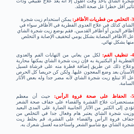
شجرة الشاي يأخذ وقت أطول إلا أنه يعد علاج طبيعي وذات
تأثير أقل خطرا عل صحة الجلد.
3- التخلص من فطريات الأظافر:
يمكن استخدام زيت شجرة
الشاي كذلك في علاج العدوى الفطرية في الأظافر سواء في
أظافر اليدين أو أظافر القدمين، فقم بوضع زيت شجرة الشاي
عل الأظافر المصابة بشكل يومي لتخفيف الإصابة و التخلص
منها بشكل نهائي.
- تنظيف الفم:
لكل من يعاني من التهابات الفم والعدوى
الفطرية أو البكتيرية به فإن زيت شجرة الشاي يمكنها محاربة
وعلاج ذلك عن طريق إضافة قطرة منه على فرشاة غسيل
الأسنان بعد وضع المعجون عليها. ولكن كن حريصا كل الحرص
عل ألا تبتلع زيت شجرة الشاي لأنه مضر جدا وله بعض الآثار
السامة.
- الحفاظ على صحة فروة الرأس:
حيث أن معظم
مستحضرات علاج القشرة والقضاء على جفاف صحة الشعر
تؤدي إلى الكثير من الآثار الجانبية الضارة على المدى البعيد
وزيت شجرة الشاي يعتبر هام وفعال جدا في التخلص من
جفاف فروة الرأس والقضاء على القشرة، قم بخلط زيت
شجرة الشاي مع شامبو الشعر واستاخدمه لغسل شعرك به.