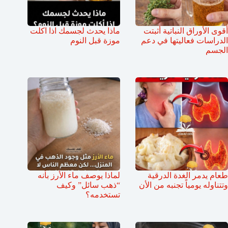
أقوى الأوراق النباتية أثبتت
ماذا يحدث لجسمك اذا اكلت
الدراسات فعاليتها في دعم
موزة قبل النوم
الجسم
طعام يدمر الغدة الدرقية
لماذا يوصف ماء الأرز بأنه
وتتناوله يومياً تجنبه من الأن
“ذهب سائل” وكيف
تستخدمه؟