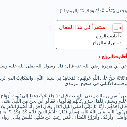
وَجَعَلَ بَيْنَكُم مَّوَدَّةً وَرَحْمَةً” [الروم:21]
ستقرأ في هذا المقال
أحاديث الزواج :
سنن ليلة الزواج
أحاديث الزواج :
عن أبي هريرة رضي الله عنه قال : قال رسول الله صلى الله عليه وسلم
وحسنه الألباني في صحيح الترمذي .
عن أنس بن مالك رضي الله عنه قال : ( جَاءَ ثَلاثُ رَهطٍ إِلَى بُيُوتِ أَزوَاجِ النَّبِيِّ صَلّ
عَلَيهِ وَسَلَّمَ ، فَلَمَّا أُخبِرُوا كَأَنَّهُم تَقَالُّوهَا ، فَقَالًُوا أَينَ نَحنُ مِنَ النَّبِيِّ صَلَّى ال
قَالَ أَحَدُهُم : أَمَّا أَنَا فَإِنِّي أُصَلِّي الَّليلَ أَبَدًا ، وَقَالَ آخَرُ : أَنَا أَصُومُ الدَّهرَ وَلا 
رَسُولُ اللَّهِ صَلَّى اللَّهُ عَلَيهِ وَسَلَّمَ فَقَالَ : أَنتُمُ الَّذِينَ قلُتُم كَذَا وَكَذَا ؟ أَمَا 
وَأُصَلِّي وَأَرقُدُ ، وَأَتَزَوَّجُ النِّسَاءَ ، فَمَن رَغِبَ عَن سُنَّتِي فَلَيسَ مِنِّي ) رواه البخاري (5063