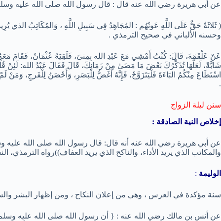
عن أبي هريرة رضي الله عنه قال : قال رسول الله صلى الله عليه وسلم
وحسنه الألباني في صحيح الترمذي .
عَنْ عَلْقَمَةَ، قَالَ: كُنْتُ أَمْشِي مَعَ عَبْدِ الله بِمِنىً، فَلَقِيَهُ عُثْمَانُ، فَقَامَ مَعَهُ يُحَد
شَابَّةً، لَعَلَّهَا تُذَكِّرُكَ بَعْضَ مَا مَضَىٰ مِنْ زَمَانِكَ، قَالَ فَقَالَ عَبْدُ الله: لَئِنْ 
اسْتَطَاعَ مِنْكُمُ البَاءَةَ فَلْيَتَزَوَّجْ، فَإِنَّهُ أَغَضُّ لِلْبَصَرِ، وَأَحْصَنُ لِلْفَرجِ، وَمَ
.
سنن ليلة الزواج
إخلاص النية الصادقة :
عن أبي هريرة رضي الله عنه أنه قال: قال رسول الله صلى الله عليه وسلم
والمكاتب الذي يريد الأداء، والناكح الذي يريد العفاف))رواه الترمذي، الن
الوليمة
:
سنة مؤكدة في العرس ، وهي من إعلان النكاح ، ومن إظهار البشر والس
عن أنس بن مالك رضي الله عنه : { أن رسول الله صلى الله عليه وسلم