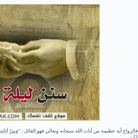
فالزواج أيه عظيمة من أيات الله سبحانه وتعالي فهو القائل : “وَمِنْ آيَاتِهِ أَنْ خَلَقَ ل
21 .