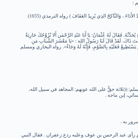
 :
( ثَلاثَةٌ حَقٌّ عَلَى اللَّهِ عَونُهُم : المُجَاهِدُ فِي سَبِيلِ اللَّهِ ، وَالمُكَاتِبُ الذي يُرِيدُ الأَدَاءَ ، وَالنَّاكِحُ الذِي يُرِيدُ العَفَافَ ) رواه الترمذي (1655)
ِّثُهُ. فَقَالَ لَهُ عُثْمَانُ: يَا أَبَا عَبْدِ الرَّحْمٰن أَلا نُزُوِّجُكَ جَارِيَةٌ
قُلْتَ ذَاكَ، لَقَدْ قَالَ لَنَا رَسُولُ الله : «يَا مَعْشَرَ الشَّبَابِ مَنِ
نْ لَمْ يَسْتَطِيعْ فَعَلَيْهِ بِالصَّوْمِ، فَإِنَّهُ لَهُ وَجَاءٌ». رواه البخاري ومسلم
: ((ثلاثة حقٌّ على الله عونهم: المجاهد في سبيل الله،
سائي، إبن ماجه .
رور به .
 رأى عبد الرحمن بن عوف وعليه ردع زعفران . فقال النبي