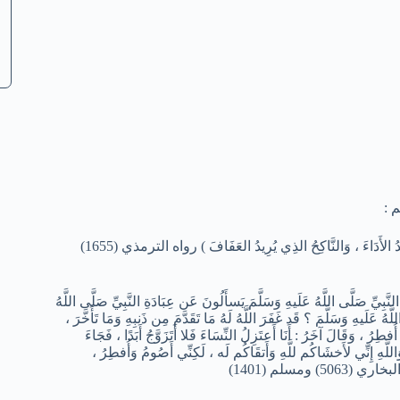
 :
( ثَلاثَةٌ حَقٌّ عَلَى اللَّهِ عَونُهُم : المُجَاهِدُ فِي سَبِيلِ اللَّهِ ، وَالمُكَاتِبُ الذي يُرِيدُ الأَدَاءَ ، وَالنَّاكِحُ الذِي يُرِيدُ العَفَافَ ) رواه الترمذي (1655)
َى اللَّهُ عَلَيهِ وَسَلَّمَ يَسأَلُونَ عَن عِبَادَةِ النَّبِيِّ صَلَّى اللَّهُ
لَّهُ عَلَيهِ وَسَلَّمَ ؟ قَد غَفَرَ اللَّهُ لَهُ مَا تَقَدَّمَ مِن ذَنبِهِ وَمَا تَأَخَّرَ ،
أُفطِرُ ، وَقَالَ آخَرُ : أَنَا أَعتَزِلُ النِّسَاءَ فَلا أَتَزَوَّجُ أَبَدًا ، فَجَاءَ
وَاللَّهِ إِنِّي لأَخشَاكُم للَّهِ وَأَتقَاكُم لَه ، لَكِنِّي أَصُومُ وَأُفطِرُ ،
) ومسلم (1401)