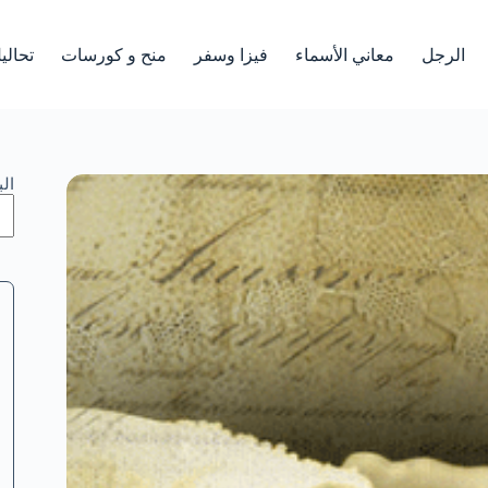
الرجل
معاني الأسماء
فيزا وسفر
منح و كورسات
تحالي
ال