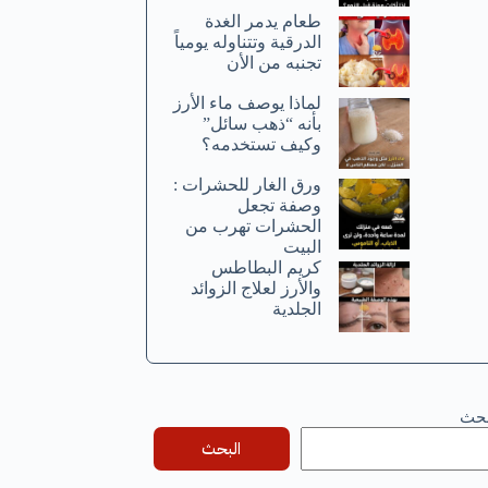
طعام يدمر الغدة
الدرقية وتتناوله يومياً
تجنبه من الأن
لماذا يوصف ماء الأرز
بأنه “ذهب سائل”
وكيف تستخدمه؟
ورق الغار للحشرات :
وصفة تجعل
الحشرات تهرب من
البيت
كريم البطاطس
والأرز لعلاج الزوائد
الجلدية
بحث
البحث