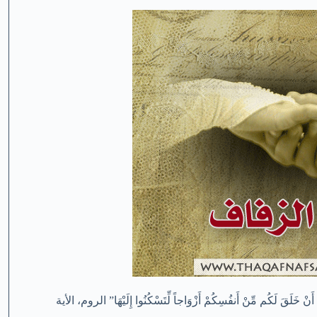
َكُم مِّنْ أَنفُسِكُمْ أَزْوَاجاً لِّتَسْكُنُوا إِلَيْهَا” الروم، الأية