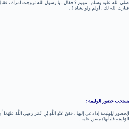
فبارك الله لك ، أولم ولو بشاة } .
يستحب حضور الوليمة :
الحضور للوليمة إذا دعي إليها ، فعَنْ عَبْدِ اللَّهِ بْنِ عُمَرَ رَضِيَ اللَّهُ عَنْهُمَا أَنَّ رَسُ
الْوَلِيمَةِ فَلْيَأْتِهَا) متفق عليه .