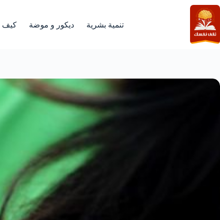
لتجاوز
لى
لمحتوى
تنمية بشرية
ديكور و موضة
كيف