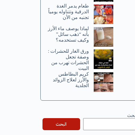
طعام يدمر الغدة
الدرقية وتتناوله يومياً
تجنبه من الأن
لماذا يوصف ماء الأرز
بأنه “ذهب سائل”
وكيف تستخدمه؟
ورق الغار للحشرات :
وصفة تجعل
الحشرات تهرب من
البيت
كريم البطاطس
والأرز لعلاج الزوائد
الجلدية
بحث
البحث