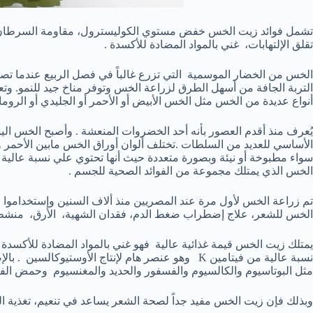
تشمل فوائد زيت الخس خفض مستوي الكوليسترول، مقاومة السرطان، حما
تقلق الإلتهابات، غني بالمواد المضادة للأكسدة .
الخس من الخضار الموسمية التي تزرع غالباً في فصل الربيع عندما تصب
التربة الجافة من أسهل الطرق لزراعة الخس وتوفر مناخ جيد للنمو. وتعد 
أنواع عديدة من الخس مثل الخس الأبيض أو الأحمر أو الجليدي أو الرومان
يُعرف منذ أقدم العصور بأنه أحد الخضروات المنعشة . وأصبح الخس اليو
الأساسي للعديد من السلطات .تختلف ألوان أوراق الخس مابين الأحمر وا
سواء مطبوخة أو نيئة وبصورة متعددة حيث أنها تحتوي علي نسبة عالية
الخس الذي يمتلك مجموعة من الفوائد الصحية للجسم .
تم زراعة الخس لأول مرة عند المصريين منذ ألاف السنين وإستخداموا الب
الخس للشعر، علاج إضطراب ضغط الدم، فقدان الشهية، الأرق، منشط ل
نسبة عالية من فيتامين K وهو عنصر هام لإنتاج الأوستيو
مثل البوتاسيوم والكالسيوم والفسفور والحديد والمغنسيوم وحمض الفوليك وكذل
وبذلك فإن زيت الخس مفيد جداً لصحة الشعر يساعد في تنعيم، تغذية 