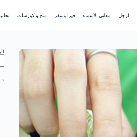
الرجل
معاني الأسماء
فيزا وسفر
منح و كورسات
تحالي
ال