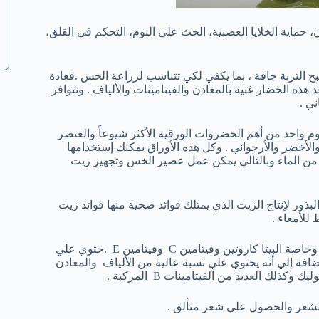
ية الخلايا العصبية، الحث علي النوم، التحكم في القلق،
ح التربة جافة ، بما يكفي لكي تتناسب لزراعة الخس .فعادة
هذه الخضار غنية بالمعادن والفيتامينات والألياف . وتتوافر
ي .
م واحد من أهم الخضروات الورقية الأكثر شيوعاً والعنصر
لأخضر والأرجواني . وكل هذه الأوراق يمكنك إستخدامها
 من الماء وبالتالي يمكن عمل عصير الخس وتجهيز زيت
ذور لإنتاج الزيت الذي يمتلك فوائد صحية منها فوائد زيت
لأمعاء .
يمتلك زيت الخس قيمة غذائية عالية فهو غني بالمواد المضادة للأكسدة وخاصة البيتا كاروتين وفيتامين C وفيتامين E .حتوي علي
كالسين . بالإضافة إلي أنه يحتوي علي نسبة عالية من الألياف والمعادن
ك العديد من الفيتامينات B المركبة .
الشعر والحصول علي شعر متألق .