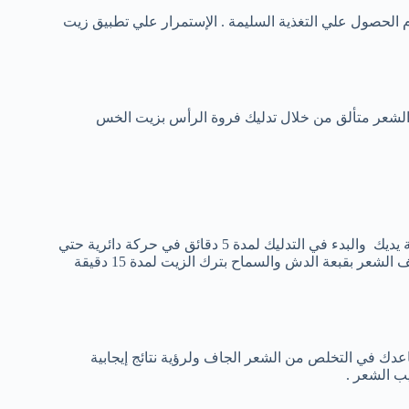
 الحصول علي التغذية السليمة . الإستمرار علي تطبيق زيت
الشعر متألق من خلال تدليك فروة الرأس بزيت الخس
يمكنك تدليك فروة الرأس من خلال وضع حفنة من زيت الخس بين راحة يديك والبدء في التدليك لمدة 5 دقائق في حركة دائرية حتي
تمتص فروة الرأس الزيت بشكل جيد . ولكي يصبح أكثر فعالية يمكنك لف الشعر بقبعة الدش والسماح بترك الزيت لمدة 15 دقيقة
دك في التخلص من الشعر الجاف ولرؤية نتائج إيجابية
ب الشعر .