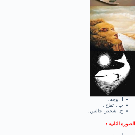
أ . وجه .
ب . تفاح .
ج. شخص جالس .
الصورة الثانية :