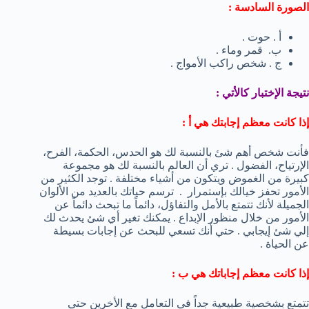
الصورة السادسة :
أ . حوت .
ب. قمر وماء .
ج . شخص راكب الأمواج .
نتيجة الإختبار كالأتي :
إذا كانت معظم إجابتك هي أ :
فأنت شخص أهم شئ بالنسبة لك هو الحدس، الحكمة، الفرح،
الإرتياح، الفضول . تري أن العالم بالنسبة لك هو مجموعة
كبيرة من الغموض ويتكون من أشياء مختلفة . توجد الكثير من
الأمور تحفز خيالك بإستمرار . ترسم حياتك بالعديد من الألوان
الجميلة لأنك تتمتع بالأمل والتفاؤل، دائماً ما تبحث دائماً عن
الأمور من خلال منظور الإبداع . يمكنك تغير أي شئ يحدث لك
إلي شئ إيجابي . حتي أنك تسعي للبحث عن إجابات بسيطة
عن الحياة .
إذا كانت معظم إجاباتك هي ب :
تتمتع بشخصية طبيعية جداً في التعامل مع الأخرين حتي