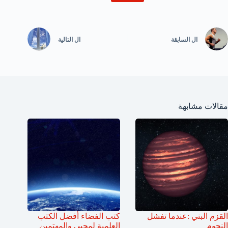
ال
السابقة
ال
التالية
مقالات مشابهة
القزم البني :عندما تفشل
كتب الفضاء أفضل الكتب
النجوم
العلمية لمحبي والمهتمين