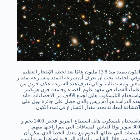
الكون يتمدد منذ 13.8 مليون عامًا بعد لحظة الإنفجار العظيم.
وفي الحقيقة يجب أن نعرف أن سرعة التمدد متسارعة بمقدار
معين وليست ثابتة ولكي نعرف هذه السرعة عكف فريق من
علماء الفضاء في معهد علوم الفضاء وجامعة جون هوبكينز
باستخدام التليسكوب هابل لجمع الآلاف من الاحصاءات. قائد
هذه الدراسة هو آدم ريس والذي حصل على جائزة نوبل على
اكتشافة لمعادلة تحدد مقدار التسارع في تمدد الكون .
باستخدام تليسكوب هابل استطاع الفريق فحص 2400 نجم و
300 سوبر نوفا لقياس المسافات التي تتم ازاحتها منهم.
النبضات التي تطلقها النجوم مع معدل الخطأ الذي يمكن أن
يحدث من خلال القياس بالضافة إلى قوة إضاءتها ونوع السوبر