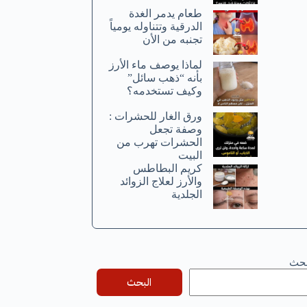
طعام يدمر الغدة
الدرقية وتتناوله يومياً
تجنبه من الأن
لماذا يوصف ماء الأرز
بأنه “ذهب سائل”
وكيف تستخدمه؟
ورق الغار للحشرات :
وصفة تجعل
الحشرات تهرب من
البيت
كريم البطاطس
والأرز لعلاج الزوائد
الجلدية
بحث
البحث