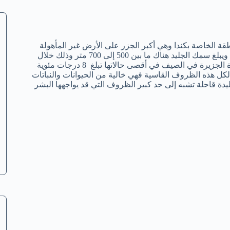
ة الخاصة بكندا وهي أكبر الجزر على الأرض غير المأهولة
بالسكان لعدة أسباب وجيهة جدًا. هذه الجزيرة مجمدة معظم أيام السنة ويبلغ سمك الجليد هناك ما بين 500 إلى 700 متر وذلك خلال
شهور الصيف والتي تبلغ من 45 إلى 50 يوم فقط في السنة. درجة حرارة الجزيرة في الصيف في أقصى حالاتها تبلغ 8 درجات مئوية
وسط طول العام -16 درجة مئوية ونتيجة لكل هذه الظروف القاسية فهي خالية من الحيوانات والنباتات
يدة قاحلة تشبه إلى حد كبير الظروف التي قد يواجهها البشر