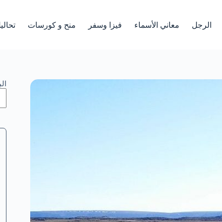
الرجل
معاني الأسماء
فيزا وسفر
منح و كورسات
تحالي
ال