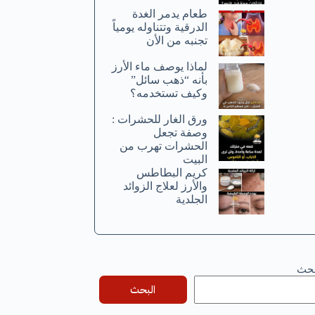
طعام يدمر الغدة
الدرقية وتتناوله يومياً
تجنبه من الأن
لماذا يوصف ماء الأرز
بأنه “ذهب سائل”
وكيف تستخدمه؟
ورق الغار للحشرات :
وصفة تجعل
الحشرات تهرب من
البيت
كريم البطاطس
والأرز لعلاج الزوائد
الجلدية
بحث
البحث