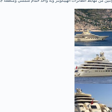
إثنين من مهابط الطائرات الهييكوبتر وبه واحد حمام شمسي ومنطقة 