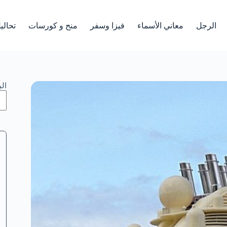
الرجل
معاني الأسماء
فيزا وسفر
منح و كورسات
تحالي
ال