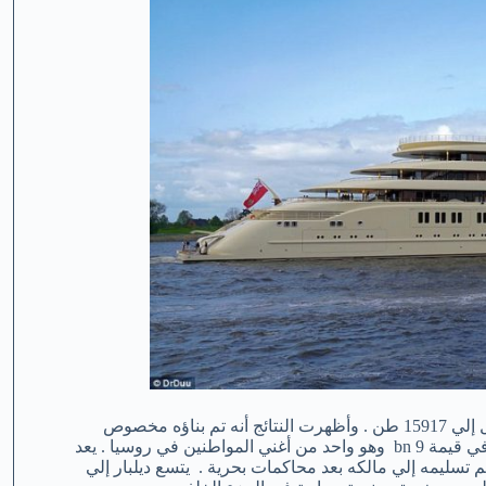
وهو أكبر يخت في العالم من حيث حجم التداول الداخلي مع حمولة تصل إلي 15917 طن . وأظهرت النتائج أنه تم بناؤه مخصوص
للملياردير البالغ من العمر 62 عاماً وهو أليشر عثمانوف، والذي ذكر صافي قيمة 9 bn وهو واحد من أغني المواطنين في روسيا . يعد
تم تسليمه إلي مالكه بعد محاكمات بحرية . يتسع ديلبار إلي