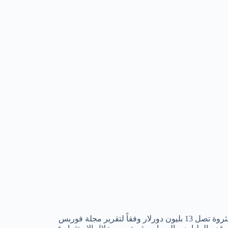
وقد احتل الأوزبكي عثمانوف الترتيب 73 بإعتباره أغني رجل في العالم بثروة تصل 13 بليون دورلار وفقاً لتقرير مجلة فوربس