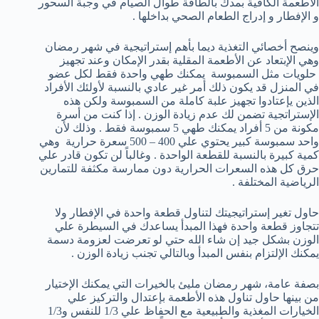
الأطعمة الكافية بمدك بالطاقة طوال الصيام في وجبة السحور
و الإفطار و إدراج الطعام الصحي بداخلها .
وينصح أخصائي التغذية ديما بأهم إستراتيجية في شهر رمضان
وهي الإبتعاد عن الأطعمة المقلية بقدر الإمكان وعند تجهيز
حلويات مثل السمبوسة يمكنك طهي واحدة فقط لكل عضو
في المنزل قد يكون ذلك أمر غير عادي بالنسبة لأولئك الأفراد
الذين يإعتادوا تجهيز علبة كاملة من السمبوسة ولكن هذه
الإستراتجية تضمن لك عدم زيادة الوزن . إذا كنت من أسرة
مكونة من 5 أفراد يمكنك طهي 5 سمبوسة فقط . وذلك لأن
واحد سمبوسة كبير يحتوي علي 400 – 500 سعرة حرارية وهي
كمية كبيرة بالنسبة للقطعة الواحدة . وغالباً لن تكون قادر علي
حرق كل هذه السعرات الحرارية دون ممارسة مكثفة للتمارين
الرياضية المختلفة .
حاول تغير إستراتيجيتك لتناول قطعة واحدة في الإفطار ولا
تتجاوز قطعة واحدة فهذا المبدأ يساعدك في السيطرة علي
الوزن بشكل جيد إن شاء الله حتي لو تعرضت لعزومة دسمة
يمكنك الإلتزام بنفس المبدأ وبالتالي تجنب زيادة الوزن .
بصفة عامة، شهر رمضان مليئ بالخيرات التي يمكنك الإختيار
من بينها حاول تناول هذه الأطعمة بإعتدال والتركيز علي
الخيارات المغذية والطبيعية مع الحفاظ علي 1/3 للنفس و1/3