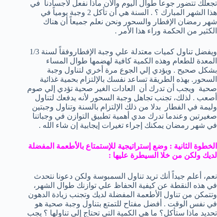
تجعلك تتضور جوعاً طوال اليوم والأن ماذا نفعل لأجسادنا في
هذا الشهر المبارك ؟ . السنة هي أن تأكل 2 وجبة يومياً في
شهر رمضان الإفطار والسحور ونحن نعلم جميعاً أن هناك
الكثير من الحكمة وراء هذا الأمر .
ويفضل تناول كميات معتدلة علي وجبة الإفطاروفقاً لسنة 1/3
المعدة للطعام وهذه الكمية كافية لهضمها طوال المساء
بشكل صحيح . ويؤدي إلي الجوع مرة أخري لتناول وجبة
السحور. بهذه الطريقة تساعد نفسك بالإلتزام بحمية غذائية
صحية ويجب أن تدرك أن العادات الغير صحية تؤدي إلي صوم
أصعب . لذلك، تجنب تجاهل وجبة السحور لأنه يدفعك لتناول
وليمة في الفطار بدلا من ذلك الإلتزام بالسنة وتناول وجبتين
صغيرتين وعندما تدرك مدي أهمية تطبيق التوازن في وجباتنا
في شهر رمضان يمكنك إجراء تغيرات إيجابية إن شاء الله .
الخطوة الثانية : وضع إستراتيجية للإستمتاع بالأطعمة المفضلة
لديك ولكن من خلا السيطرة عليها :
نعم، أعلم جيداً أنك تريد تناول السمبوسة ولكن دعونا نتحدث
في هذه النقطة عن كيفية الحفاظ علي توازنك طوال الشهر،
وتتمكن من تناول الأطعمة المفضلة لديك وتجنب زيادة الدهون
في نفس الوقت . أفضل مفتاح للتمتع بتناول وجبة صحية هو
تحديد ماذا ستأكل؟ ما هي الكمية التي تحتاج إلي تناولها ؟ يجب