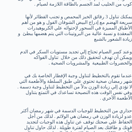
كوب من الحليب لمد الجسم بالطاقة اللازمة لصيام .
يمكنك تناول 3 رقائق الخبز المحمص و تجنب الفطائر لأنها
سريعة الهضم مع إدراج البيض الشوفان الفول و هو من أهم
الأطباق المميزة في السحور لإحتوائه علي الكربوهيدرات
المعقدة و نسبة عالية من البروتينات التي يتم هضمها ببطئ و
زيادة الشعور بالشبع
وعند كسر الصيام تحتاج إلي تجديد مستويات السكر في الدم
ويمكن أن تهدف لتحقيق ذلك من خلال تناول الفواكه
والخضروات الطبيعية والمشروبات الصحية .
عندما تقوم بالتخطيط لتناول وجبة الإفطار الخاصة بك في
شهر رمضان صحية تحتوي علي طبق السلطة والأطعمة التي
لا تؤدي إلي زيادة الوزن بدلاً من التخطيط لتناول وجبة دسمة .
وفي نفس الوقت هذه النصيحة تساعدك في التمتع بتناول
الأطعمة الأخري .
حذاري من التخطيط للوجبات الدسمة في شهر رمضان أكثر
عدو لزيادة الوزن في رمضان هي الولائم . لذلك من أجل
الحفاظ علي صحتك توقف عن تناول هذه الوجبات لتجديد
قوتك و طاقتك بعد الصيام لفترة طويلة . لذلك حاول تناول