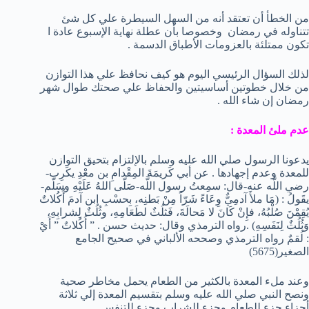
من الخطأ أن تعتقد أنه من السهل السيطرة علي كل شئ
تتناوله في رمضان وخصوصا بأن عطلة نهاية الإسبوع عادة ا
تكون ممتلئة بالعزومات الأطباق الدسمة .
لذلك السؤال الرئيسي اليوم هو كيف نحافظ علي هذا التوازن
من خلال خطوتين أساسيتين والحفاظ علي صحتك طوال شهر
رمضان إن شاء الله .
عدم ملئ المعدة :
يدعونا الرسول صلي الله عليه وسلم بالإلتزام بتحيق التوازن
للمعدة وعدم إجهادها . عن أبي كَريمَةَ المِقْدامِ بن معْدِ يكَرِب-
رضي اللَّه عنه-قال: سمِعتُ رسول اللَّه-صَلّى اللهُ عَلَيْهِ وسَلَّم-
يقَولُ : (مَا ملأَ آدمِيٌّ وِعَاءً شَرّاً مِنْ بَطنِه، بِحسْبِ ابن آدمَ أُكُلاتٌ
يُقِمْنَ صُلْبُهُ، فإِنْ كَانَ لا مَحالَةَ، فَثلُثٌ لطَعَامِهِ، وثُلُثٌ لِشرابِهِ،
وَثُلُثٌ لِنَفَسِهِ) .رواه الترمذي وقال: حديث حسن . ” أُكُلاتٌ ” أَيْ
: لُقمٌ رواه الترمذي وصححه الألباني في صحيح الجامع
الصغير(5675)
وعند ملء المعدة بالكثير من الطعام يحمل مخاطر صحية
ونصح النبي صلي الله عليه وسلم بتقسيم المعدة إلي ثلاثة
أجزاء جزء للطعام وجزء للشراب وجزء للتنفس