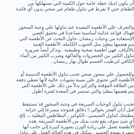
أن يكون لديك خطة عامة حول الكمية التي تستهلكها من
الطعام حتي لا تفرط في تناول طعام غير صحي بدون أي فائدة
.
والتعرف علي الأطعمة المفيدة عند تناولها علي وجبة السحور
فهناك قواعد غذائية أساسية تساعدنا في تحقيق أقصي
الإستفادة من وجبات رمضان .حاول البحث عن الأطعمة التي
يتم هضمها ببطئ مثل الحبوب الكاملة، الأطعمة الغنية
بالألياف، فهي أطعمة صحية وطبيعية . وتذكر أيضاً ضرورة
تناول الكثير من الخضروات والفاكهة وشرب الكثير من الماء
الكافي لترطيب الجسم طوال نهار رمضان .
وللحصول علي سحور صحي تجنب تناول الأطعمة الدسمة أو
الأطعمة التي تحتوي علي نسبة نشويات عالية لأنها تعطي دفعة
من الطاقة المؤقتة والتركيز بدلاً من ذلك علي الأطعمة التي
يتم هضمها ببطئ والتي تستمر في المعدة لفترة أطول .
تجنب تناول الوجبات السريعة في وجبة السحور قد تستيقظ
قبل أذان الفجر بحوالي 5 دقائق فتتوجه مسرعاً إلي خزانة
مطبخك لتناول الشبسي ، الكوكيز ، البطاطس المقلية ،،، إلخ
أي شئ سوف يقع تحت يديك من الأطعمة السريعة .هذه
الأطعمة تعمل علي زيادة الوزن بصورة كبيرة إلي جانب أنها
مضرة بصحة الجسم . يمكنك في هذه الحالة العمل علي تناول