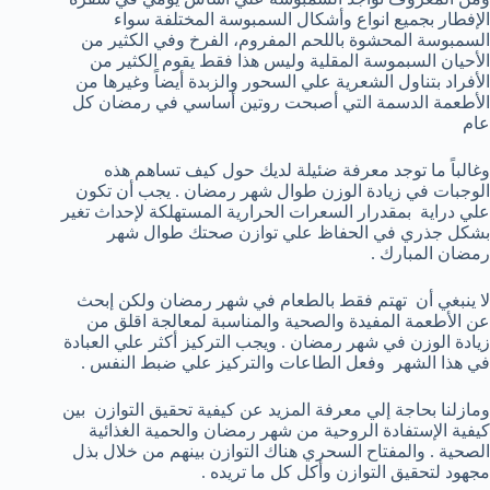
الإفطار بجميع انواع وأشكال السمبوسة المختلفة سواء
السمبوسة المحشوة باللحم المفروم، الفرخ وفي الكثير من
الأحيان السبموسة المقلية وليس هذا فقط يقوم الكثير من
الأفراد بتناول الشعرية علي السحور والزبدة أيضاً وغيرها من
الأطعمة الدسمة التي أصبحت روتين أساسي في رمضان كل
عام
وغالباً ما توجد معرفة ضئيلة لديك حول كيف تساهم هذه
الوجبات في زيادة الوزن طوال شهر رمضان . يجب أن تكون
علي دراية بمقدرار السعرات الحرارية المستهلكة لإحداث تغير
بشكل جذري في الحفاظ علي توازن صحتك طوال شهر
رمضان المبارك .
لا ينبغي أن تهتم فقط بالطعام في شهر رمضان ولكن إبحث
عن الأطعمة المفيدة والصحية والمناسبة لمعالجة اقلق من
زيادة الوزن في شهر رمضان . ويجب التركيز أكثر علي العبادة
في هذا الشهر وفعل الطاعات والتركيز علي ضبط النفس .
ومازلنا بحاجة إلي معرفة المزيد عن كيفية تحقيق التوازن بين
كيفية الإستفادة الروحية من شهر رمضان والحمية الغذائية
الصحية . والمفتاح السحري هناك التوازن بينهم من خلال بذل
مجهود لتحقيق التوازن وأكل كل ما تريده .