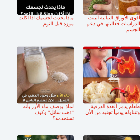
أقوى الأوراق النباتية أثبتت
ماذا يحدث لجسمك اذا اكلت
الدراسات فعاليتها في دعم
موزة قبل النوم
الجسم
طعام يدمر الغدة الدرقية
لماذا يوصف ماء الأرز بأنه
وتتناوله يومياً تجنبه من الأن
“ذهب سائل” وكيف
تستخدمه؟