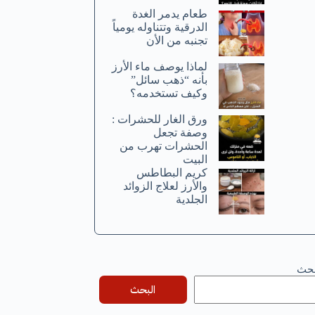
طعام يدمر الغدة
الدرقية وتتناوله يومياً
تجنبه من الأن
لماذا يوصف ماء الأرز
بأنه “ذهب سائل”
وكيف تستخدمه؟
ورق الغار للحشرات :
وصفة تجعل
الحشرات تهرب من
البيت
كريم البطاطس
والأرز لعلاج الزوائد
الجلدية
بحث
البحث