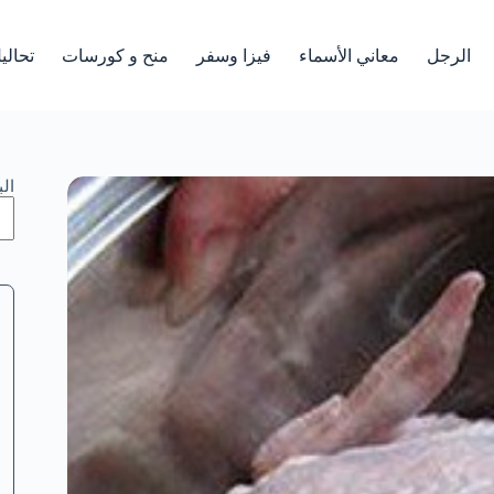
الرجل
معاني الأسماء
فيزا وسفر
منح و كورسات
تحالي
ال