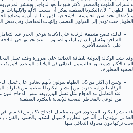
والشراب الملوث والمصدر الأكثر شيوعاً هو الدواجن وينتشر المرض 
قبل الطهي ” لأن البكتريا العطفية يمكن أن تسبب الألم والإلتهابات وا
والأطفال تحت سن الخامسة والأشخاص الذين يتناولوا أدوية مضادة للحمو
الطويل حيث تؤدي إلي القولون العصبي وإلتهاب المفاصل وفي بعض الحالات 1 من 100 حالة يحدث له
لذلك، تنصح منظمة الرقابة علي الأغذية بتوخي الحذر عند التعام
الساخن وغسل اليدين بالماء والصابون . وعند تخزينها في الثلا
علي الأطعمة الأخري .
وقد حثت الوكالة الدولية للطاقة الغذائية علي ضرورة وقف غسل الدجاج
النوع الأكثر شيوعاً وراء التسمم الغذائي في الولايات المتحدة الأمري
لصحية الخطيرة .
وتبين أن أكثر من 1/5 الطهاه يقولون بأنهم يعتادو
الرقابة الدولية حذرت من إنتشار البكتريا العطفية من قطرات الما
عند التعامل مع الدجاج مثل غسل اليدين بعد لمس الدجاج النيئ وال
من الوعي بالمخاطر الصحية للإصابة بالبكتريا العطفية .
قد تنتشر البكتريا
يجب تركها دون محاولة التعافي منها .