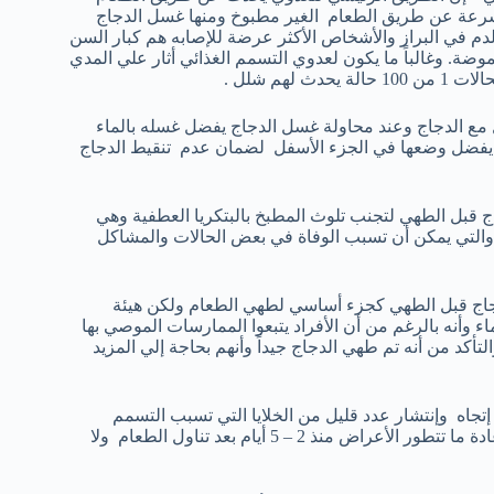
بسرعة عن طريق الطعام الغير مطبوخ ومنها غسل الدجاج
لدم في البراز والأشخاص الأكثر عرضة للإصابه هم كبار السن
ضة. وغالباً ما يكون لعدوي التسمم الغذائي أثار علي المدي
م شلل .
ل مع الدجاج وعند محاولة غسل الدجاج يفضل غسله بالماء
جة يفضل وضعها في الجزء الأسفل لضمان عدم تنقيط الدجاج
 قبل الطهي لتجنب تلوث المطبخ بالبتكريا العطفية وهي
كية والتي يمكن أن تسبب الوفاة في بعض الحالات والمشاكل
ا علي غسل الدجاج قبل الطهي كجزء أساسي لطهي الطعام ولكن هيئة
ء وأنه بالرغم من أن الأفراد يتبعوا الممارسات الموصي بها
تأكد من أنه تم طهي الدجاج جيداً وأنهم بحاجة إلي المزيد
 الموجودة في مياه غسل الدجاج لأكثر من 50 سم في إتجاه وإنتشار عدد قليل من الخلايا التي تسبب التسمم
الغذائي ويؤدي إلي ألم في البطن والإسهال الشديد والحمي والقئ . وعادة ما تتطور الأعراض منذ 2 – 5 أيام بعد تناول الطعام ولا