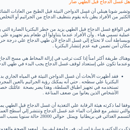
هل غسل الدجاج قبل الطهي ضار
وتشير شونا هينلي أن غسل الدواجن النيئة قبل الطبخ من العادات الشائع
الكثير من الأفراد يظن بأنه يقوم بتنظيف الدجاج من الجراثيم أو التخلص
في الواقع غسل الدجاج قبل الطهي يزيد من خطر البكتريا الضارة التي 
عملية تسمي هباء . وأن الأفراد عندما يتناولوا أي طعام يتم تجهيزه ع
وببساطة أنت لا تحتاج إلي غسل الدجاج لأن طهي الدجاج علي درجة حرار
مكان أمن تضمن فيه عدم إنتشار البكتريا .
وهناك طريقة أكثر امناً إذا كنت ترغب في إزالة المخاط هي مسح الدجاج 
وعندما تكون علي إستعداد لوقف غسل الدجاج يجب البدء في طهي الدج
فقد أظهرت الأبحاث أن غسل الدواجن النيئة في المياه الجاري بد
البكتريا علي سطحه . حتي أنه يمكنك رؤية الجراثيم بالعين المجر
تستخدمه في تجهيز اطباق السلطة، وهذا يضر بصحة عائلتك خصوصاً
الأشخاص الذين يعانوا من ضعف المناعة .
وفقا لما ذكرته هيئة الرقابة علي التغذية أن غسل الدجاج قبل الطهي يم
والتي تنتشر مع قطرات الماء عند غسل الدجاج وتنتشر إلي أسطح العمل 
لتسمم الغذائي في بريطانيا ويمثل حوالي 28000 حالة سنويا بسبب السالمونيلا .
ذكرت الدكتورة سارة اوبراين في جامعة ليفربول لمعهد الصحة والعد