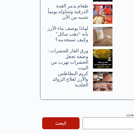
طعام يدمر الغدة
الدرقية وتتناوله يومياً
تجنبه من الأن
لماذا يوصف ماء الأرز
بأنه “ذهب سائل”
وكيف تستخدمه؟
ورق الغار للحشرات :
وصفة تجعل
الحشرات تهرب من
البيت
كريم البطاطس
والأرز لعلاج الزوائد
الجلدية
بحث
البحث