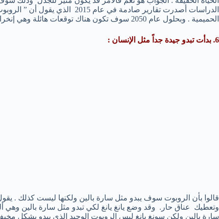
الحياة الحقيقة . الجواب هو نعم فالأمر قد يكون مثير للجدل وذلك س
الدراسات أصدرت تقارير صادمة في عام 
الحميمية . وبحلول عام 2050 سوف تكون هناك توقعات هائلة وهي إنخراط الروبوت في الكثير من الأنشطة .
6. بدأت تبدو جيدة جداً مثل الإنسان :
قالوا بأن الروبوت سوف يبدو مثل سارة بالين ولكنها ليست كذلك . يقو
وتعطيك عناق حار. وقد وضع يانغ يانغ لكي تبدو مثل سارة بالين وهي ألة 
سارة بالين ولكن سونغ يانغ ليس الروبوت الوحيد الذي يبدو بشكل مخي