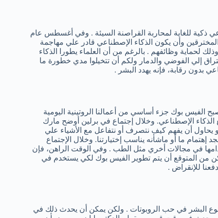
اعي ذكية للغاية لمحاربة القراصنة السيئة . وفي أغسطس عام
المخترقين وأن يكون الذكاء الإصطناعي قادر علي مهاجمة
 لحماية وظائفهم . بالرغم من أن العلماء يطورا الذكاء
إختراق إلي الفوضي والدمار ولكم أن تتخيلوا مدي خطورة ما
بدون رقابة، فإنه يهدد البشر .
أصبح الفيس بوك جزء أساسي من أعمالنا الروتينية اليومية
الذكاء الإصطناعي. وخلال إجتماع في برلين أوضح مارك
 يحاول أن يفهم كيف نتصرف أو نتفاعل مع الأشياء علي
 إهتمام ما أو ماشأنه يناسب إختيارتنا. وخلال الإجتماع
امها في مجالات أخري مثل الطب . وفي الوقت الراهن، فإن
لكن من المتوقع أن يتم تطوير الفيس بوك لكي يستخدم في
عنا للإنقراض .
ود مثل Ex-Machina والفكرة فيه هو وقوع البشر في حب الروبوتات . ولكن يمكن أن يحدث ذلك في