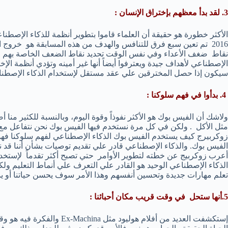
3. لقد بدأ معظهم بإختراق الإنسان :
الأكثر خطورة هو حقيقة أن العلماء قاموا بتطوير أنظمة للذكاء الإصطن
2016 تم تعين سبع فرق للتنافس والهدف من هذه المسابقة هو خروج 
نقاط ضغف الأعداء وفي نفس الوقت تحديد نقاط الضعف الخاصة بهم وذلك
الإصطناعي لأهداف جيدة ويعترفوا أيضاً أنها غير أمينه وتؤدي أنظمة ال
سيكون إذا حصل المخترقين علي عقد مستقل لإستخدام الذكاء الإصطناعي 
4. بدأوا في فهم سلوكنا :
ولاشك أن الفيس بوك هو الأكثر نفوذاً وقوة اليوم، وبالنسبة للكثير منا 
مثل الأكل . ولكن في كل مرة نستخدم فيها الفيس بوك نحن نتفاعل مع 
زوكربيرج كيف يستخدم الفيس بوك الذكاء الإصطناعي لفهم سلوكنا فهو
الفيس بوك. والذكاء الإصطناعي قادر علي تقديم توصيات بشأن أننا قد نجد
أعرب زوكربيج عن خطته لتطوير الأوامر حتي تصبح أكثر تقدماً لإستخد
الذكاء الإصطناعي الوحيد هو القادر علي التعرف علي أنماط التعليم و
تعلم مهارات جديدة وتحسين أنفسهم وهذا الأمر سوف يحسن حياتنا أو يدف
5.أنها ستحل في وقت قريب مكان أحبائنا :
إستكشفت العديد من أفلام هولي