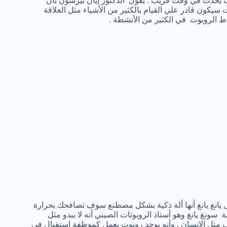
وف يحدث في وقت قريب . يقول الدكتور إيان بيرسون بأن
2015 الذي يقول أن ” الروبوت سيكون قادر علي القيام بالكثير من الأشياء مثل العلاقة
ل يانغ يانغ أنها ألة ذكية بشكل مصطنع سوف تصافحك بحرارة
سونغ يانغ وهو أستاذ الروبوتات الصيني أنه لا يبدو مثل
ف مثل الإنسان . وأنه يوجد روبوت يعمل كموظفة إستقبال في