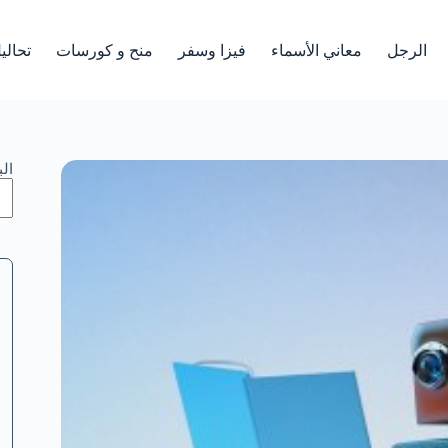
الرجل
معاني الأسماء
فيزا وسفر
منح و كورسات
تحالي
ال