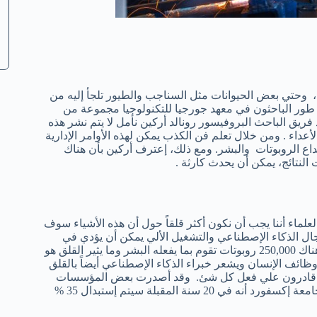
وحتي بعض الحيوانات مثل السناجب والطيور تلجأ إليه من
د طور الباحثون في معهد جورجيا للتكنولوجيا مجموعة من
ريق الباحث البروفيسور رونالد أركين نأمل لا يتم نشر هذه
أعداء . ومن خلال تعلم فن الكذب يمكن لهذه الأوامر الإدارية
ع الروبوتات والبشر. ومع ذلك، إعترف أركين بأن هناك
النتائج، يمكن أن يحدث كارثة .
العلماء أننا يجب أن نكون أكثر قلقاً حول أن هذه الأشياء سوف
ال الذكاء الإصطناعي والتشغيل الألي يمكن أن يؤدي في
كثير من الأحيان أن تفقد الألات وظائفها . وفي الولايات المتحدة وحدها هناك 250,000 روبوتات تقوم بما يفعله البشر وما يثير القلق هو
ظائف الإنسان ويشعر خبراء الذكاء الإصطناعي أيضاً بالقلق
أنهم قادرون علي فعل كل شئ. وقد أصدرت بعض المؤسسات
مجموعة من الدراسات التي تعكس هذا القلق .. علي سبيل المثال، أن جامعة إكسفورد أنه في 20 سنة المقبلة سيتم إستبدال 35 %