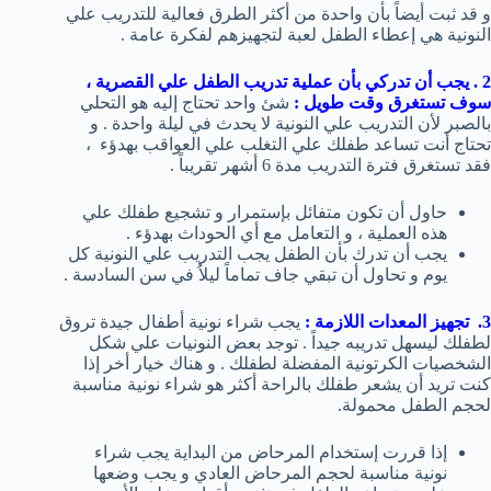
و قد ثبت أيضاً بأن واحدة من أكثر الطرق فعالية للتدريب علي
النونية هي إعطاء الطفل لعبة لتجهيزهم لفكرة عامة .
2 . يجب أن تدركي بأن عملية تدريب الطفل علي القصرية ،
سوف تستغرق وقت طويل :
شئ واحد تحتاج إليه هو التحلي
بالصبر لأن التدريب علي النونية لا يحدث في ليلة واحدة . و
تحتاج أنت تساعد طفلك علي التغلب علي العواقب بهدؤء ،
فقد تستغرق فترة التدريب مدة 6 أشهر تقريباً .
حاول أن تكون متفائل بإستمرار و تشجيع طفلك علي
هذه العملية ، و التعامل مع أي الحوداث بهدؤء .
يجب أن تدرك بأن الطفل يجب التدريب علي النونية كل
يوم و تحاول أن تبقي جاف تماماً ليلاُ في سن السادسة .
3. تجهيز المعدات اللازمة :
يجب شراء نونية أطفال جيدة تروق
لطفلك ليسهل تدريبه جيداً . توجد بعض النونيات علي شكل
الشخصيات الكرتونية المفضلة لطفلك . و هناك خيار أخر إذا
كنت تريد أن يشعر طفلك بالراحة أكثر هو شراء نونية مناسبة
لحجم الطفل محمولة.
إذا قررت إستخدام المرحاض من البداية يجب شراء
نونية مناسبة لحجم المرحاض العادي و يجب وضعها