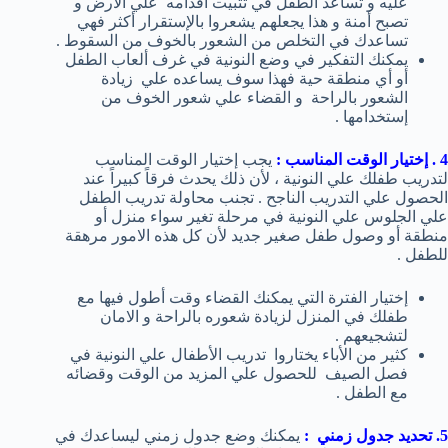
عليه و تساعد الطفل في تثبيت أقدامه علي الأرض و
تصبح أمنة و هذا يجعلهم يشعروا بالإستقرار أكثر فهي
تساعدك في التخلص من الشعور بالخوف من السقوط .
يمكنك التفكير في وضع النونية في غرف ألعاب الطفل
أو أي منطقة حية فهذا سوف يساعده علي زيادة
الشعور بالراحة و القضاء علي شعور الخوف من
إستخدامها .
4 . إختيار الوقت المناسب :
يجب إختيار الوقت المناسب
لتدريب طفلك علي النونية ، لأن ذلك يحدث فرقاً كبيراً عند
الحصول علي التدريب الناجح . تجنب محاولة تدريب الطفل
علي الجلوس علي النونية في مرحلة تغير سواء منزل أو
منطقة أو وصول طفل صغير جديد لأن كل هذه الامور مرهقة
للطفل .
إختيار الفترة التي يمكنك القضاء وقت أطول فيها مع
طفلك في المنزل لزيادة شعوره بالراحة و الامان
لتشجيعهم .
كثير من الأباء يختاروا تدريب الأطفال علي النونية في
فصل الصيف للحصول علي المزيد من الوقت وقضائه
مع الطفل .
5. تحديد جدول زمني :
يمكنك وضع جدول زمني ليساعدك في