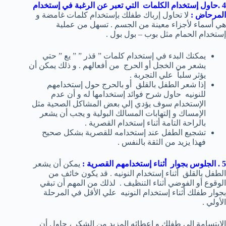
4 .حاول إستخدام الكلمات التي تعبر عن الرغبة في إستخدام
المرحاض :
لا تحاول إرباك طفلك بإستخدام كلمات غامضة و
هي أسماء لأجزاء معينة من الجسم . تسهل من عملية
إستخدام الحمام مثل بوب – بول بول .
يمكنك البدء في إستخدام كلمات ” قذر ” ” يع ” حتي
يشعر من الخجل أو الحرج من أفعالهم . و ذلك يمكن أن
يؤثر سلباً علي التجربة .
إذا شعر الطفل بالقلق أو بالحرج حول إستخدامهم
للنونيه حاول شرح فوائد إستخدامها له و أن عدم
الإستخدام سوف يؤدي إلي بعض المشاكل الصحية مثل
الإمساك و إلتهابات المسالك البولية و يجب أن يشعر
بالراحة التامة أثناء إستخدام القصرية .
تشجيع الطفل عند إستخدامه للقصرية بشكل صحيح
فهذا يزيد من الثقة بالنفس .
5 . الجلوس بجوار أثناء إستخدامهم القصرية :
يمكن أن يشعر
الطفل بالقلق أثناء إستخدام النونيه . قد يكون خائف من
الوقوع أو الفوضي أثناء التنظيف . لذلك من المهم أن تبقي
بجوار طفلك أثناء إستخدام النونيه علي الأقل في المرحلة
الأولي .
الإبتسامة إلي طفلك و إعطائه المزيد من الشكر ، حاول أن