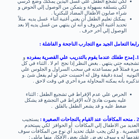
لكي تشجع الطفل علي غسل اليدين يمكنك وضع كرسي
لكي يتسلقه بسهولة و يتمكن من الوصول إلي الحوض و
شراء صابون الأطفال المضاد للبكتريا .
يمكنك تعليم الطفل أن يغني أغنية أثناء غسل يديه مثلاً
تحديد أغنية الحروف و أنه لن ينتهي من غسل يديه إلا بعد
الوصول إلي أخر حرف .
رابعا التعامل الجيد مع التجارب الناجحة و الفاشلة :
1. إمدح طفلك عندما يقوم بالتدريب علي القصرية بمفرده
و
تشجيعه حتي ينتهي . بغض النظر إذا نجح ام لا . الثناء في كل
مرة فمثلاً قم بمساعدته في سحب السراول و الجلوس علي
النونيه لمدة دقيقة وقل له أحسنت حتي لو لم يفعل شئ .و
تذكيره بأنه يمكنه المحاولة مرة أخري في وقت لاحق .
الحرص علي عدم الإفراط في تشجيع الطفل : الثناء
عليه بصوت هادئ لأنه الإفراط في التجشع قد يشكل
ضغط عليه و قد يشعر الطفل بالقلق .
2 . منحه المكافأت عند القيام بالنجاحات الصغيرة :
يستجيب
العديد من الاطفال إلي المكافأت أو الحوافز لكي يستخدم
القصرية . و لكن يجب عليك تحديد أي نوع من المكافأت سوف
تقدمها له و سوف نعرض عليك بعض الأفكار منها مايلي :