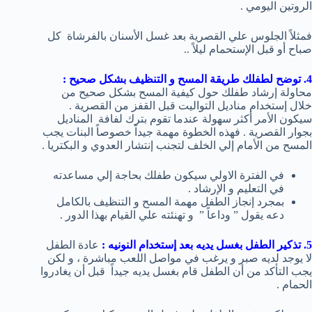
الروتين اليومي .
فمثلاً الجلوس علي القصرية بعد غسل الأسنان بالفرشاة كل
صباح أو قبل الإستحمام ليلاً ..
4. توضح لطفلك طريقة المسح و التنظيف بشكل صحيح :
محاولة إرشاد طفلك حول كيفية المسح بشكل صحيح من
خلال إستخدام مناديل التواليت قبل القفز من القصرية .
سيكون الأمر أكثر سهولة عندما تقوم بترك لفافة المناديل
بجوار القصرية . فهذه الخطوة مهمة جيداً خصوصاً البنات يجب
المسح من الأمام إلي الخلف لتجنب إنتشار العدوي و البكتريا .
في الفترة الاولي سيكون طفلك بحاجة إلي مساعدته
في التعليم و الإرشاد .
بمجرد إنجاز الطفل مهمة المسح و التنظيف بالكامل
دعه يقول ” وداعاً ” و تهنئته علي القيام بهذا الدور .
5. تذكير الطفل بغسل يديه بعد إستخدام النونيه :
عادة الطفل
لا يوجد لديه صبر و يرغب في مواصل اللعب مباشرة ، و لكن
يجب التأكد من أن الطفل قام بغسل يديه جيداً قبل أن يغادروا
الحمام .