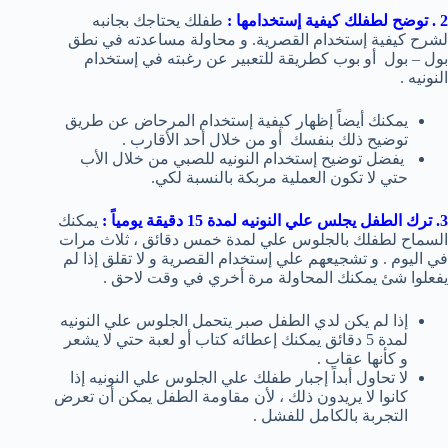
2 . توضح لطفلك كيفية إستخدامها :
طفلك يحتاجك بجانبه
لشرح كيفية إستخدام القصرية. و محاولة مساعدته في نطق
بول – بول أو بوب كطريقة للتعبير عن رغبته في إستخدام
النونيه .
يمكنك أيضاً إظهار كيفية إستخدام المرحاض عن طريق
توضيح ذلك بنفسك أو من خلال أحد الأقارب .
يفضل توضيح إستخدام النونيه للصبي من خلال الأب
حتي لا تكون العملية مربكة بالنسبة لكي.
3. ترك الطفل يجلس علي النونيه لمدة 15 دقيقة يومياً :
يمكنك
السماح لطفلك بالجلوس علي لمدة خمس دقائق ، ثلاث مرات
في اليوم . و تشجيعهم علي إستخدام القصرية و لا تقلق إذا لم
يفعلوا شئ يمكنك المحاولة مرة أخري في وقت لاحق .
إذا لم يكن لدي الطفل صبر يتحمل الجلوس علي النونيه
لمدة 5 دقائق يمكنك إعطائه كتاب أو لعبة حتي لا يشعر
و كأنها عقاب .
لا تحاول أبداً إجبار طفلك علي الجلوس علي النونيه إذا
كانوا لا يريدون ذلك ، لأن مقاومة الطفل يمكن أن تعرض
التجربة بالكامل للفشل .