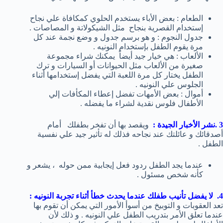
الطعام : بعض الأباء يستخدم الحلوي كمكافاة علي نجاح
إستخدام القصرية بنجاح مثل الشيكولاتة و المصاصات .
جدول النجوم : و هو برسم جدول و وضع نجمة عند كل
مرة يقوم الطفل بإستخدام النونيه .
الألعاب : هي خيار جيد أيضاً يمكنك شراء مجموعة
صغيرة من الألعاب مثل الحيوانات أو السيارات و ترك
الطفل يختار كل مرة اللعبة التي يفضل إستخدامها أثناء
الجلوس علي النونيه .
أموال : بعض الأمهات تفضل إعطاء المكأفات إلي
الأطفال فلوس نقدية لشراء ما يفضله .
3 .نشر الأخبار الجيدة :
ويقصد بها أن تفخر بطفلك أمام
أصدقائك و عائلتك عند نجاحه فذلك له تأثير جيد علي نفسية
الطفل .
عندما يجد الطفل ردود فعل إيجابية ممن حوله ، يشعر و
كأنه شخص مسئول .
4. لا يفضل تأنيب طفلك عندما يحدث خطأ أثناء تجربة النونيه :
تعد العقوبات و التوبيخ من أسوأ الأمور التي يمكن أن تقوم بها
عندما تعلق الأمر بتدريب الطفل علي النونيه . و ذلك لأن