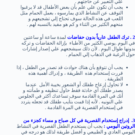
علي التعبير عن حاجتهم .
يجب أن تكون علي علم بأن بعض الأطفال قد لا يرغبوا
التوقف عن النشاط الذي يمارسوه ، بعمل الحمام مثل
اللعب في هذه الحالة سوف تحتاج إلي تشجيعهم و
منحهم الكثير من الثناء و كم هو مفيد بالنسبه لهم .
2 . ترك الطفل عارياً بدون حفاضات
لمدة ساعة أو ساعتين
في اليوم .يوصي الكثير من الأطباء بإزالة الحفاضات و تركه
بدونها طوال اليوم . لأن ذلك سيشجعهم علي إصدار إشارات
حول الرغبة في الذهاب إلي الحمام .
يجب أن تتوقع بأن هناك حوادث قد تصدر من الطفل ، إذا
قررت إستخدام هذه الطريقة ، و إدراك أهمية هذه
الطريقة .
لا تحاول إزعاج طفلك أو الشعور بخيبة الأمل عندما
يصدر طفلك أي حادثة فقط حاول تنظيفه و طمأنته و
أنك في المرة القادمة سوف تساعدك أكثر في الجلوس
علي النونيه . لأنه إذا قمت بتأيب طفلك قد تجعله يتردد
في إستخدام القصرية في المرة القادمة .
3. إدراج إستخدام القصرية في كل صباح و مساء كجزء من
الروتين اليومي :
يجب أن يستخدم الطفل القصرية في النشاط
اليومي العادي و الطبيعي و أفضل طريقة لذلك هو درجه في