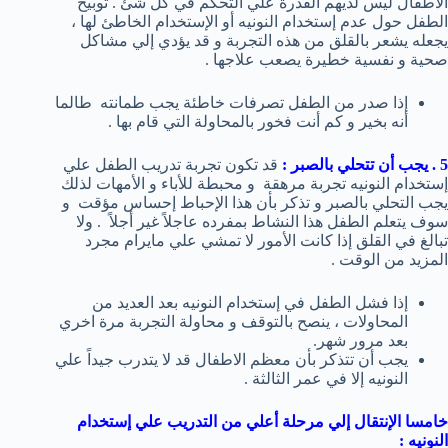
الأطفال ليس لديهم القدرة علي التحكم في كل شئ . توبيخ
الطفل حول عدم إستخدام النونيه أو الإستخدام الخاطئ لها ،
يجعله يشعر بالقلق من هذه التجربة و قد يؤدي إلي مشاكل
صحية و نفسية خطيرة يصعب علاجها .
إذا صدر من الطفل تصرفات خاطئة يجب طمانته طالما
أنه بخير و كم أنت فخور بالمحاولة التي قام بها .
5 . يجب أن تتحلي بالصبر :
قد تكون تجربة تدريب الطفل علي
إستخدام النونيه تجربة مرهقة و محبطة للأباء و الأمهات لذلك
يجب التحلي بالصبر و تذكر بأن هذا الإحباط إحساس مؤقت و
سوف يتعلم الطفل هذا النشاط بمفرده عاجلاً غير أجلاً . ولا
تبالغ في القلق إذا كانت الأمور لا تمشي علي مايرام مجرد
المزيد من الوقت .
إذا فشل الطفل في إستخدام النونيه بعد العديد من
المحاولات ، ينصح بالتوقف و محاولة التجربة مرة اخري
بعد مرور شهر.
يجب أن تتذكر بأن معظم الاطفال قد لا يتدرب جيداً علي
النونيه إلا في عمر الثالثة .
خامسا الإنتقال إلي مرحلة أعلي من التدريب علي إستخدام
النونيه :