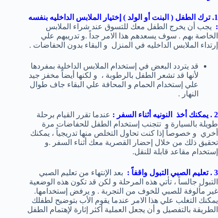
1. ترك الطفل ( البنت أو الولد ) إختيار الملابس الداخليه بنفسه
:
يجب أن يخرج الطفل معك للتسوق عند شراء الملابس
الخاصة بهم . سوف يسعدهم هذا الامر جداً .و تدريبهم علي
إرتداء الملابس الداخليه في المنزل و البقاء بدون الحفاضات .
قد يتردد البعض في إستخدام الملابس الداخلية بمفردها
لأنها قد تشعر الطفل بالرطوبة ، و لكنها أيضاً مخفز جيد
علي إستخدام الحمام و المحافة علي البقاء جاف طوال
النهار .
2 . يمكنك أخذ النونيه أثناء السفر :
عندما تقرر القيام برحلة
طويلة بالسيارة و تتجنب إستخدام الطفل للحفاضات مرة
أخري و خصوصاً إذا كنت تحاول التخلص منها تدريجياً ، يمكنك
تحقيق ذلك من خلال إحضار القصرية معك أثناء السفر .و
إستخدام مقاعد قابلة للنقل.
3 . تعليم الصبي التبول واقفاً :
بعد الإنتهاء من تعليم الصبي
التبول جالساً ، تأتي هذه المرحلة و لكن قد تكون هذه الوضعية
غير مألوفة للصبي للخوف من التجربة . و يرفض إستخدامها.
يمكنك التغلب علي هذا الامر عندما يقوم الأب بتوضيح لطفلك
الطريقة بالتفصيل و أن يجعل العملية أكثر إثارة لإهتمام الطفل