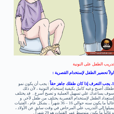
تدريب الطفل على النونية
اولاً تحضير الطفل لإستخدام القصرية :
1. يجب التعرف إذا كان طفلك جاهز حقاً
: يجب أن يكون نمو
طفلك أصبح وعيه كامل بكيفية إستخدام النونية ، لأن ذلك
سوف يساعدك علي تسهيل العملية و تصبح أسرع . قد يختلف
إستعداد الطفل لإستخدام القصرية يختلف من طفل لأخر. و
غالباً ما يكون سنه حوالي 16 – 36 شهراً .. بشكل عام ، الفتيات
يميلوا إلي التدريب علي المرحاض في وقت سابق عن الأولاد ،
و غالباً ما يكون متوسط عمر الفتيات هو 29 شهراً .