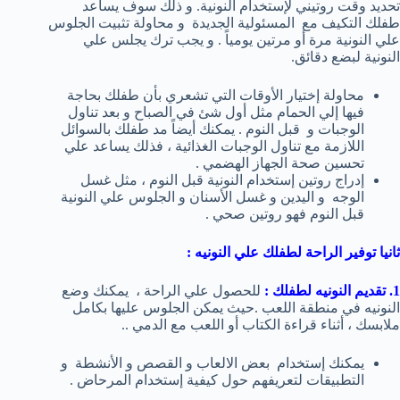
تحديد وقت روتيني لإستخدام النونية. و ذلك سوف يساعد
طفلك التكيف مع المسئولية الجديدة و محاولة تثبيت الجلوس
علي النونية مرة أو مرتين يومياً . و يجب ترك يجلس علي
النونية لبضع دقائق.
محاولة إختيار الأوقات التي تشعري بأن طفلك بحاجة
فيها إلي الحمام مثل أول شئ في الصباح و بعد تناول
الوجبات و قبل النوم . يمكنك أيضاً مد طفلك بالسوائل
اللازمة مع تناول الوجبات الغذائية ، فذلك يساعد علي
تحسين صحة الجهاز الهضمي .
إدراج روتين إستخدام النونية قبل النوم ، مثل غسل
الوجه و اليدين و غسل الأسنان و الجلوس علي النونية
قبل النوم فهو روتين صحي .
ثانيا توفير الراحة لطفلك علي النونيه :
1. تقديم النونيه لطفلك :
للحصول علي الراحة ، يمكنك وضع
النونيه في منطقة اللعب .حيث يمكن الجلوس عليها بكامل
ملابسك ، أثناء قراءة الكتاب أو اللعب مع الدمي ..
يمكنك إستخدام بعض الالعاب و القصص و الأنشطة و
التطبيقات لتعريفهم حول كيفية إستخدام المرحاض .