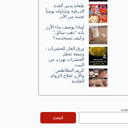
طعام يدمر الغدة
الدرقية وتتناوله يومياً
تجنبه من الأن
لماذا يوصف ماء الأرز
بأنه “ذهب سائل”
وكيف تستخدمه؟
ورق الغار للحشرات :
وصفة تجعل
الحشرات تهرب من
البيت
كريم البطاطس
والأرز لعلاج الزوائد
الجلدية
بحث
البحث