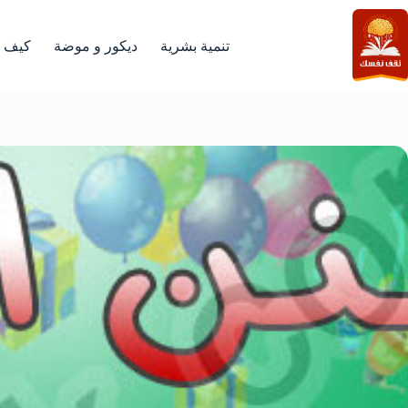
لتجاوز
لى
لمحتوى
تنمية بشرية
ديكور و موضة
كيف