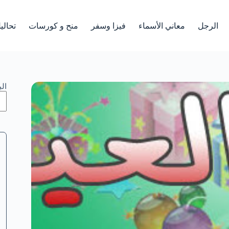
الرجل
معاني الأسماء
فيزا وسفر
منح و كورسات
تحالي
ال