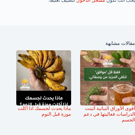
يجب أنت تكون
مسجل الدخول
لتضيف تعليقاً.
مقالات مشابهة
أقوى الأوراق النباتية أثبتت
ماذا يحدث لجسمك اذا اكلت
الدراسات فعاليتها في دعم
موزة قبل النوم
الجسم