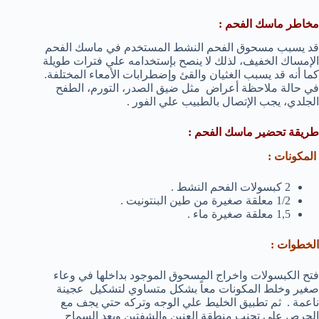
مخاطر ماسك الفحم :
قد يسبب مسحوق الفحم النشط المستخدم في ماسك الفحم
الإمساك الخفيف، لذلك لا ينصح بإستخدامه علي فترات طويلة
كما أنه قد يسبب الغثيان والقئ وإضطرابات الأمعاء المختلفة.
في حالة ملاحظة أعراض مثل ضيق الصدر، التورم، الطفح
الجلدي، يجب الإتصال بالطبيب علي الفور .
طريقة تحضير ماسك الفحم :
المكونات :
2 كبسولات الفحم النشط .
1/2 معلقة صغيرة من طين البنتونيت .
1,5 معلقة صغيرة ماء .
الخطوات :
فتح الكبسولات واخراج المسحوق الموجود بداخلها في وعاء
صغير وخلط المكونات معاً بشكل متساوي لتشكيل عجينة
ناعمة . ثم تطبيق الخليط علي الوجه وتركه حتي يجف مع
الحرص علي تجنب منطقة العنين والشفتين وبعد السماح