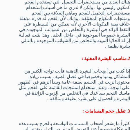
هناك العديد من مستحضرات التجميل التي تستخدم الفحم
كمكون رئيسي لها . ولكن لا تدري ما هي أسباب إستخدام
مستحضرات التجميل للفحم وماهي العلاقة بين الفحم
ومنتجات المكياج المختلفة . وذلك، لأن الفحم له قدرة مذهلة
خلاف بقية المكونات الأخري لأنه يتمكن من السيطرة علي
النفط الزائد في البشرة والتخلص من الشوائب الموجودة في
البشرة خصوصاً الموجودة في داخل الجلد . وهذا يثبت فعالية
إزالة الخلايا الميتة والتخلص من الشوائب الموجودة وبالتالي
بشرة نظيفة .
2.مناسب للبشرة الدهنية :
إذا كنت من أصحاب البشرة الدهنية فأنت تواجه الكثير من
المشاكل يومياً وخصوصاً في فصل الصيف بسبب زيادة
محتوي الزيت في الجسم بصفة عامة ويبدأ الزهم في الظهور
علي الوجه . وعند إستخدام المنتجات القائمة علي الفحم مثل
ماسك الفحم يساعدك في التخلص من الزيوت الزائدة في
البشرة والحصول علي بشرة نظيفة ومتألقة .
3. تقليل حجم المسامات :
كثيراً ما يشعر أصحاب المسامات الواسعة بالحرج بسبب هذه
المشكلة خصوصاً عند التعرض للمزيد من التراب يؤدي إلي