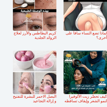
لماذا تضع النساء ساقاً على
كريم البطاطس والأرز لعلاج
أخرى؟
الزوائد الجلدية
كيف تحضّر زيت الألوفيرا
البصل الاحمر للبشرة للتفتيح
لنمو الشعر وإيقاف تساقطه
و إزالة التجاعيد