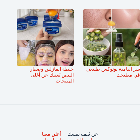
سر البامية بوتوكس طبيعي
خلطة الفازلين وصفار
في مطبخك
البيض يُغنيك عن أغلى
المنتجات
عن ثقف نفسك
أعلن معنا
سياسة الخصوصية
اتصل بنا