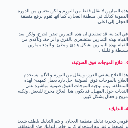
هذه التمارين لا تقلل فقط من التورم و لكن تحسن من الدورة
الدموية كذلك في منطقة العجان، كما انها تقوم برفع منطقة
العجان إلي اعلي.
في البداية، قد تعتقدي ان هذه التمارين تضر الجرح، ولكن بعد
القيام بهذه التمارين ستشعري بالفرق و الراحة. وتأكدي من
القيام بهذه التمارين بشكل هادئ و بطئ. و البدء بتمارين
بسيطة و قليلة .
3- علاج الموجات فوق الصوتية:
هذا العلاج يشفي الغرز، و يقلل من التورم و الألم. يستخدم
العلاج بالموجات فوق الصوتية
جل بارد يعمل كمهدئ لهذه
المنطقة. ويتم توجيه الموجات الفوق صوتية مباشرة علي
الندبات حول المهبل. قد يكون هذا العلاج محرج للبعض، ولكنه
مريح و فعال بشكل كبير.
4- التدليك:
قومي بتجربة تدليك منطقة العجان. و يتم التدليك بلطف شديد
و الضغط برقة، مع استخدام كريم خاص لتدليك هذه المنطقة.