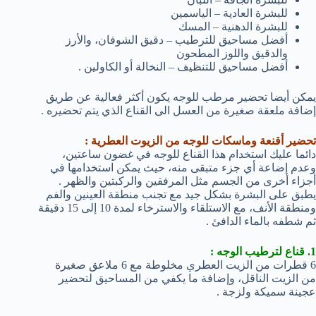
للبشرة العادية – الياسمين
للبشرة الدهنية – المسك
أفضل مساحيق للترطيب – دقيق الشوفان، والأرز
والدقيق واللوز المطحون
أفضل مساحيق للتنظيف – النخالة أو الكاولين .
يمكن أيضا تحضير مرطب للوجه يكون أكثر فعالية عن طريق
إضافة ملعقة صغيرة من العسل الى القناع الذي يتم تحضيره .
تحضير أقنعة وماسكات للوجه من الزيوت العطرية :
دائما عليك استخدام هذا القناع للوجه في غضون ساعتين،
وعدم إضاعة أي جزء متبقى منه، حيث يمكن استخدامها في
أجزاء أخرى من الجسم مثل المرفقين والركبتين والظهر .
يطبق على البشرة بشكل جيد مع تجنب منطقة العينين والفم
ومنطقة الأنف، مع الاستلقاء والاسترخاء لمدة 10 إلى 15 دقيقة
ثم شطفه بالماء الدافئ .
1. قناع لترطيب الوجه :
6 قطرات من الزيت العطري مخلوطة مع 6 ملاعق صغيرة
من الزيت الناقل، وإضافة ما يكفي من المساحيق لتحضير
عجينة سميكة ولزجة .