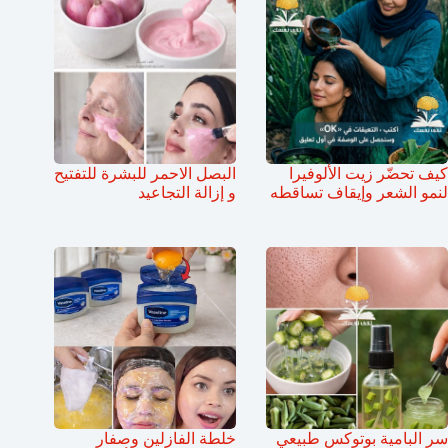
كيف تحضّر زيت الألوفيرا
البصل الاحمر للبشرة للتفتيح
لنمو الشعر وإيقاف تساقطه
و إزالة التجاعيد
سر البامية بوتوكس طبيعي
خلطة الفازلين وصفار