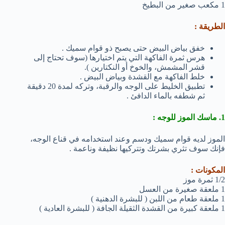
1 مكعب صغير من البطيخ
الطريقة :
خفق بياض البيض حتى يصبح ذو قوام سميك .
هرس ثمرة الفاكهة التي يتم اختيارها (سوف تحتاج إلى
قشر المشمش، والخوخ أو النكتارين ).
خلط الفاكهة مع القشدة وبياض البيض .
تطبيق الخليط على الوجه والرقبة، وتركه لمدة 20 دقيقة
ثم شطفه بالماء الدافئ .
1. ماسك الموز للوجه :
الموز لديه قوام سميك ودسم وعند استخدامه في قناع الوجه،
فإنك سوف تثري بشرتك وتتركيها نظيفة وناعمة .
المكونات :
1/2 ثمرة موز
1 ملعقة صغيرة من العسل
1 ملعقة طعام من اللبن ( للبشرة الدهنية )
1 ملعقة كبيرة من القشدة الثقيلة الجافة ( للبشرة العادية )