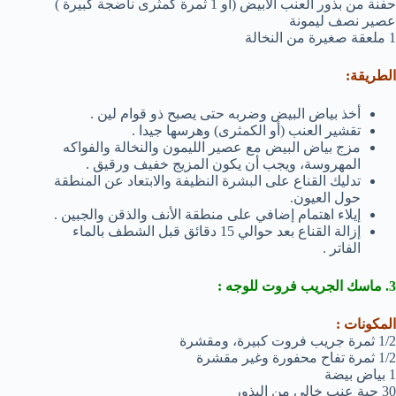
حفنة من بذور العنب الأبيض (أو 1 ثمرة كمثرى ناضجة كبيرة )
عصير نصف ليمونة
1 ملعقة صغيرة من النخالة
الطريقة:
أخذ بياض البيض وضربه حتى يصبح ذو قوام لين .
تقشير العنب (أو الكمثرى) وهرسها جيدا .
مزج بياض البيض مع عصير الليمون والنخالة والفواكه
المهروسة، ويجب أن يكون المزيج خفيف ورقيق .
تدليك القناع على البشرة النظيفة والابتعاد عن المنطقة
حول العيون.
إيلاء اهتمام إضافي على منطقة الأنف والذقن والجبين .
إزالة القناع بعد حوالي 15 دقائق قبل الشطف بالماء
الفاتر .
3. ماسك الجريب فروت للوجه :
المكونات :
1/2 ثمرة جريب فروت كبيرة، ومقشرة
1/2 ثمرة تفاح محفورة وغير مقشرة
1 بياض بيضة
30 حبة عنب خالي من البذور