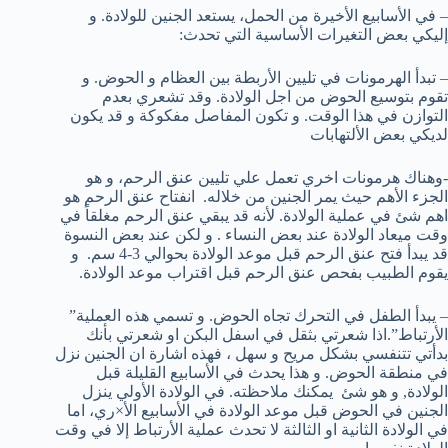
– في الأسابيع الأخيرة من الحمل، يستعد الجنين للولادة. و
إليكي بعض التغيرات الأساسية التي تحدث:
– تبدأ الهرمونات في تليين الأربطة بين العظام و الحوض. و
تقوم بتوسيع الحوض من اجل الولادة. وقد تشعري بعدم
التوازن في هذا الوقت. و تكون المفاصل مفكوكة و قد يكون
لديكي بعض الألتهابات
-وهناك هرمونات اخري تعمل علي تليين عنق الرحم، و هو
الجزء الأهم حيث يمر الجنين من خلاله.
انفتاح عنق الرحم هو
اهم شئ في عملية الولادة. لأنه قد يبقي عنق الرحم مغلقاً في
وقت ميعاد الولادة عند بعض النساء . و لكن عند بعض النسوة
قد يبدأ فتح عنق الرحم قبل موعد الولادة بحوالي 3-4 سم.
و
يقوم الطبيب بفحص عنق الرحم قبل اقتراب موعد الولادة.
– يبدأ الطفل في التحرك تجاه الحوض. و تسمي هذه العملية”
الأرتباط”.اذا شعرتي بثقل في اسفل البكن او شعرتي بأنك
بدأتي تتنفسي بشكل مريح و سهل ، فهذه اشارة ان الجنين نزل
في منطقة الحوض. و هذا يحدث في الأسابيع القليلة قبل
الولادة, و هو شئ
يمكنك ملاحظته. في الولادة الأولي ينزل
الجنين في الحوض قبل موعد الولادة في الأسابيع الأ×ري، اما
في الولادة الثانية او الثالثة لا تحدث عملية الأرتباط إلا في وقت