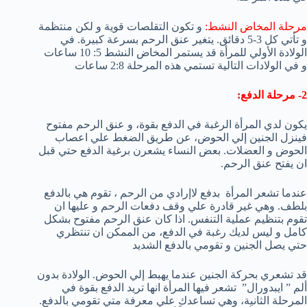
مرحلة المخاض النشط:
و تكون التقلصات قوية و لكن منتظمة
و تأتي كل 3-5 دقائق. يتغير عنق الرحم بسرعة كبيرة. في
الولادة الأولي للمرأة قد يستمر المخاض النشط 5: 10 ساعات
و في الولادات التالية تستمي هذه المرحلة 2:8 ساعات
2- مرحلة الدفع:
يكون لدي المرأة الرغبة في الدفع بقوة، و عنق الرحم مفتوح
فينزل الجنين إلي الحوض، عن طريق الضغط علي اعصاب
الحوض و العضلات. بعض النساء يشعرن برغية الدفع حتي قبل
ان يفتح عنق الرحم.
عندما تشعر المرأة
بدفع لاإرادي من الرحم ، تقوم هي بالدفع
بلطف. وهي غير قادرة علي وقف دفعات الرحم و عليها ان
تقوم بتنظيم عملية التنفس. اذا كان عنق الرحم مفتوح بشكل
كامل و ليس لديك رغبة في الدفع، من الممكن ان تنتظري
حتي يصل الجنين و تقومي بالدفع الشديد
قد تشعري بحركة الجنين عندما يهبط إلي الحوض. الولادة بدون
ألم ” ايبدورال”
تشعر فيها المرأة انها تريد الدفع بقوة في
المرحلة الثانية، وهي تساعدك علي معرفة متي تقومي بالدفع.