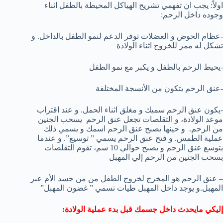
اولاً: يجب ان تفهمي تشريح الهياكل المحيطة بالطفل اثناء
وجوده داخل الرحم:
-عظام الحوض و العضلات توفر الدعم لنمو الطفل بالداخل. و
تشكل له ممر للخروج اثناء الولادة
-يحيط الرحم بالطفل و يكبر مع نمو الطفل
-عنق الرحم يتكون من الأنسجة المختلفة
-يكون عنق الرحم سميك و مغلق اثناء الحمل. و عند اقتراب
موعد الولادة، و التقلصات تجعل عنق الرحم
يسحب الجنين
من الرحم.
و حينها يصبح عنق الرحم اسمك و يسمي ذلك
عملية الطمس. و فتح عنق الرحم يسمي ” توسيع”. و عندما
يتوسع عنق الرحم و يصبح حوالي 10 سم، تقوم التقلصات
بسحب الجنين من الرحم إلي المهبل
– عنق الرحم هو المخرج لخروج الطفل من من جسد الأم عبر
المهبل.و يوجد داخل المهبل طيات تسمي ” غضون المهبل”
إليكي مايحدث داخل جسمك قبل بدء عملية الولادة: