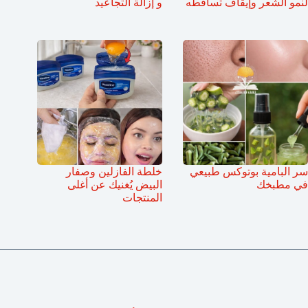
لنمو الشعر وإيقاف تساقطه
و إزالة التجاعيد
سر البامية بوتوكس طبيعي
خلطة الفازلين وصفار
في مطبخك
البيض يُغنيك عن أغلى
المنتجات