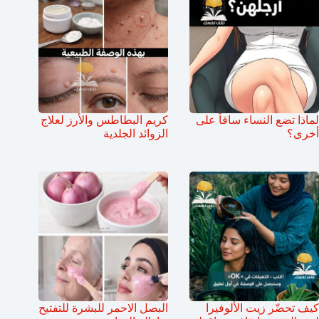
لماذا تضع النساء ساقاً على
كريم البطاطس والأرز لعلاج
أخرى؟
الزوائد الجلدية
كيف تحضّر زيت الألوفيرا
البصل الاحمر للبشرة للتفتيح