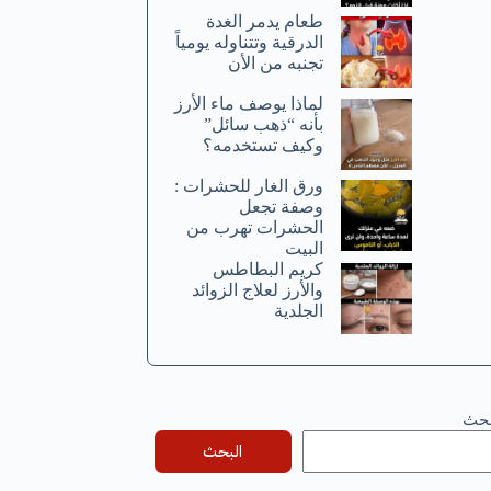
طعام يدمر الغدة
الدرقية وتتناوله يومياً
تجنبه من الأن
لماذا يوصف ماء الأرز
بأنه “ذهب سائل”
وكيف تستخدمه؟
ورق الغار للحشرات :
وصفة تجعل
الحشرات تهرب من
البيت
كريم البطاطس
والأرز لعلاج الزوائد
الجلدية
بحث
البحث