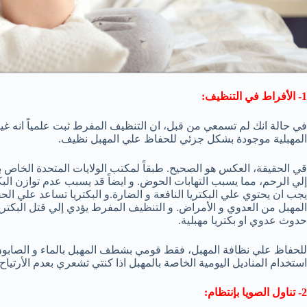
1- الأفراط في التنظيف:
في حالة انك لم تسمعي من قبل، ان التنظيف المفرط ثبت علمياً انه غ
المهبلية موجودة بشكل جزئي للحفاظ علي المهبل نظيف.
قي الحقيقة، العكس هو الصحيح. طبقاً لمكتب الولايات المتحدة الخاص ب
إلي الرحم، مما يسبب التهابات الحوض. و ايضاً قد يسبب عدم توازن الب
يجب ان يحتوي علي البكتريا النافعة و الضارة.و البكتريا تساعد علي الح
المهبل من العدوي و الأمراض. و التنظيف المفرط يؤدي إلي قتل البكتريا
حدوث عدوي او بكتريا مهبلية.
للحفاظ علي نظافة المهبل، فقط قومي بشطف المهبل بالماء و الصابو
استخدام المناديل اليومية الخاصة بالمهبل اذا كنتي تشعري بعدم الأرتياح.
2- تناول الصويا بإنتظام: