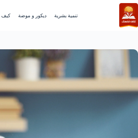
لتجاوز
لى
لمحتوى
تنمية بشرية
ديكور و موضة
كيف