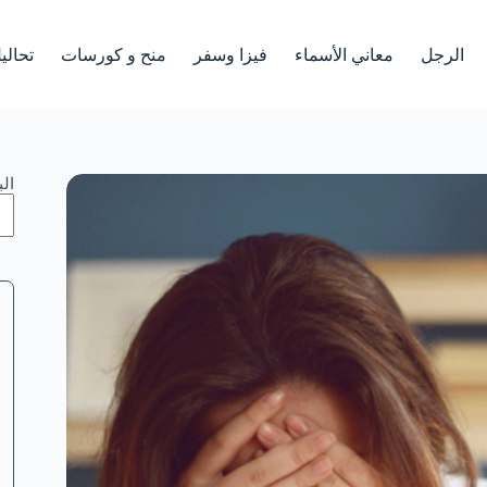
الرجل
معاني الأسماء
فيزا وسفر
منح و كورسات
تحالي
ال