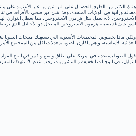
هناك الكثير من الطرق للحصول علي البروتين من غير الأعتماد علي منت
معدلة وراثية في الولايات المتحدة. وهذا شئ غير صحي بالأفراط في تنا
الأستروجين، لأنه يعمل مثل هرمون الأستروجين، مما يعطل التوازن الهرم
اسوأ شئ قد يسببه هرمون الأستروجين المنتحل هو الأختلال الذي يرتب
ولكن ماذا بخصوص المجتمعات الأسيوية التي تستهلك منتجات الصويا ب
الغذائية الأساسية، و هم يأكلون الصويا بمعدلات اقل من الممجتمع الأمر
فول الصويا يستخدم في امريكا علي نطاق واسع و كبير في انتاج المواد 
التوابل، في الوجبات الخفيفة و المشروبات. يجب عدم الأستهلاك المف