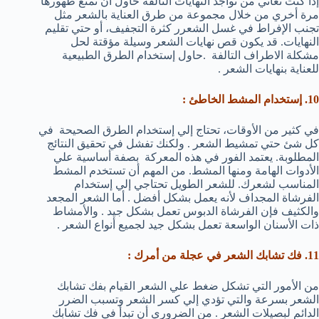
إذا كنت تعاني من تواجد النهايات التالفة حاول أن تمنع ظهورها
مرة أخري من خلال مجموعة من طرق العناية بالشعر مثل
تجنب الإفراط في غسل الشعرر كثرة التجفيف، أو حتي تقليم
النهايات. قد يكون قص نهايات الشعر وسيلة مؤقتة لحل
مشكلة الاطراف التالفة .حاول إستخدام الطرق الطبيعية
للعناية بنهايات الشعر .
10. إستخدام المشط الخاطئ :
في كثير من الأوقات، تحتاج إلي إستخدام الطرق الصحيحة في
كل شئ حتي تمشيط الشعر . ولكنك تفشل في تحقيق النتائج
المطلوبة. يعتمد الفور في هذه المعركة بصفة أساسية علي
الأدوات الهامة ومنها المشط. من المهم أن تستخدم المشط
المناسب لشعرك. للشعر الطويل تحتاجي إلي إستخدام
الفرشاة المجداف لأنه يعمل بشكل أفضل . أما الشعر المجعد
والكثيف فإن الفرشاة الدبوس تعمل بشكل جيد . والأمشاط
ذات الأسنان الواسعة تعمل بشكل جيد لجميع أنواع الشعر .
11. فك تشابك الشعر في عجلة من أمرك :
من الأمور التي تشكل ضغط علي الشعر القيام بفك تشابك
الشعر بسرعة والتي تؤدي إلي كسر الشعر وتسبب الضرر
الدائم لبصيلات الشعر . من الضروري أن تبدأ في فك تشابك