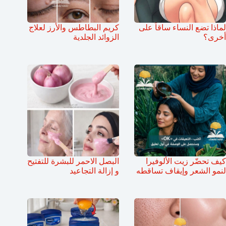
لماذا تضع النساء ساقاً على
كريم البطاطس والأرز لعلاج
أخرى؟
الزوائد الجلدية
كيف تحضّر زيت الألوفيرا
البصل الاحمر للبشرة للتفتيح
لنمو الشعر وإيقاف تساقطه
و إزالة التجاعيد