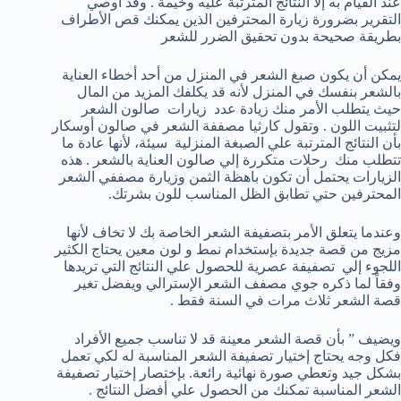
عند القيام به إلا النتائج المترتبة عليه وخيمة . وقد أوصي
التقرير بضرورة زيارة المحترفين الذين يمكنك قص الأطراف
بطريقة صحيحة بدون تحقيق الضرر للشعر
يمكن أن يكون صبغ الشعر في المنزل من أحد أخطاء العناية
بالشعر بنفسك في المنزل لأنه قد يكلفك المزيد من المال
حيث يتطلب الأمر منك زيادة عدد زيارات صالون الشعر
لتثبيت اللون . وتقول كارثيا مصففة الشعر في صالون أوسكار
بأن النتائج المترتبة علي الصبغة المنزلية سيئة، لأنها عادة ما
تتطلب منك رحلات متكررة إلي صالون العناية بالشعر . هذه
الزيارات يحتمل أن تكون باهظة الثمن وزيارة مصففي الشعر
المحترفين حتي تطابق الظل المناسب للون بشرتك.
وعندما يتعلق الأمر بتصفيفة الشعر الخاصة بك لا تخاف لأنها
مزيج من قصة جديدة بإستخدام نمط و لون معين يحتاج الكثير
اللجوء إلي تصفيفة عصرية للحصول علي النتائج التي تريدها
وفقاً لما ذكره جوي مصفف الشعر الإسترالي ويفضل تغير
قصة الشعر ثلاث مرات في السنة فقط .
ويضيف ” بأن قصة الشعر معينة قد لا تناسب جميع الأفراد
فكل وجه يحتاج إختيار تصفيفة الشعر المناسبة له لكي تعمل
بشكل جيد وتعطي صورة نهائية رائعة. بإختصار إختيار تصفيفة
الشعر المناسبة تمكنك من الحصول علي أفضل النتائج .