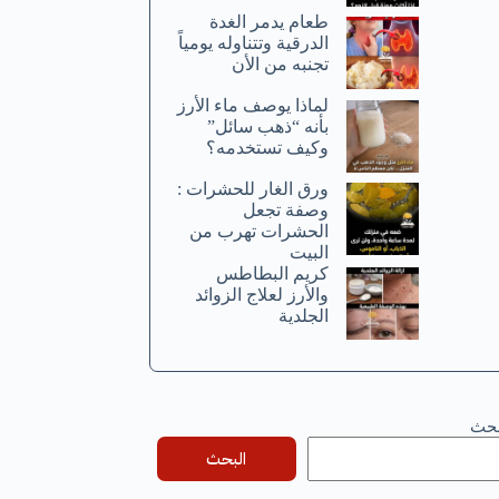
طعام يدمر الغدة
الدرقية وتتناوله يومياً
تجنبه من الأن
لماذا يوصف ماء الأرز
بأنه “ذهب سائل”
وكيف تستخدمه؟
ورق الغار للحشرات :
وصفة تجعل
الحشرات تهرب من
البيت
كريم البطاطس
والأرز لعلاج الزوائد
الجلدية
بحث
البحث