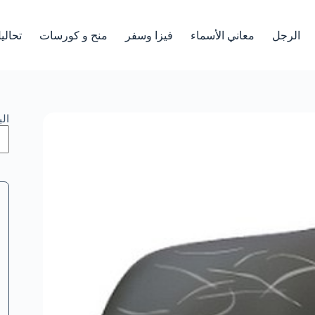
الرجل
معاني الأسماء
فيزا وسفر
منح و كورسات
تحالي
ال