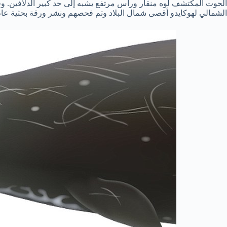
الشمالي لهوكايدو أقصى شمال البلاد وتم فحصهم ونشر ورقة بحثية عام 2013 تخص هذا الش