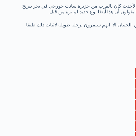
هذه الأنواع تم العثور عليه عام 1948 في Smithsonian Institution والأحدث كان بالقرب من جزيرة سانت جورجي في بحر بيرنج
من الحيتان الا انهم سيمرون برحلة طويلة لاثبات ذلك طبقا