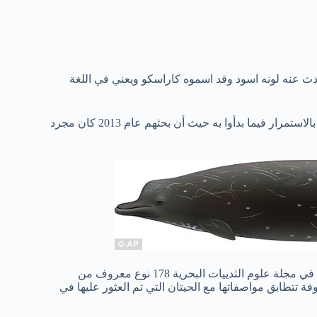
ث عنه لونه اسود وقد اسموه كاراسكو ويعني في اللغة
كل هذه الاكتشافات شجعت الفريق الياباني الذي نشر البحث عام 2013 بالاستمرار فيما بدأوا به حيث أن بحثهم عام 2013 كان مجرد
وفي خطوة لتحدي العلماء اليابانيين تم نشر مقال يوم الخميس الماضي في مجلة علوم الثدييات البحرية 178 نوع معروف من
 أن هناك 5 أنواع من الأنواع المعروفة تتطابق مواصفاتها مع الحيتان التي تم العثور عليها في