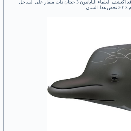
الحوت المكتشف لوه منقار ورأس مرتفع يشبه إلى حد كبير الدلافين. وقد اكتشف العلماء اليابانيون 3 حيتان ذات منقار على الساحل
أن