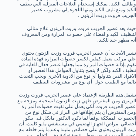
وظائف الكبد . يمكنك إستخدام العلاجات المنزلية التي تنظف
الكبد ومنع تليف الكبد ومنها اللجوء إلي مشروب عصير
الجريب فروت وزيت الزيتون .
حيث يعد عصير الجريب فروت وزيت الزيتون علاج مثالي
لتنظيف الكبد والقضاء علي حصوات المرارة ومن المعروف
أنه مطهر جيد للكبد .
تشير الأبحاث أن عصير الجريب فروت وزيت الزيتون يحتوي
علي مركب يعمل كملين لكسر حصوات المرارة فهذه المادة
تقوم بإذابة حصوات المرارة مما يجعلها عنصر فعال للغاية في
تنظيف الكبد ولكن لا ينصح بتناول الحوامل هذا العصير أو
الافراد الذين يتناولوا أي نوع من الادوية الأخري ويجب التحدث
دائماً مع الطبيب حول أي نوع من مشروبات التنظيف .
تشمل هذه الطريقة الإعتماد علي عصير الجريب فروت وزيت
الزيتون ومن المفترض طهي زيت الزيتون لتسخينه ومزجه مع
عصير الجريب فروت لكي يعمل علي تفيت حصوات المرارة
ومن المفترض أن يتم إطلاقها في البراز في شكل نوع من
الحصوات المفككة .وفقاً لما ذكره الدكتور مايكل ف. بيكو
أخصائي امراض الجهاز الهضمي في مستشفي مايو كلينك، أن
زيت الزيتون يحتوي علي خصائص ملينة وعندما يتم خلطه مع
عصير الجريب فروت يعطي نتيجة نهائية وهي التخلص من