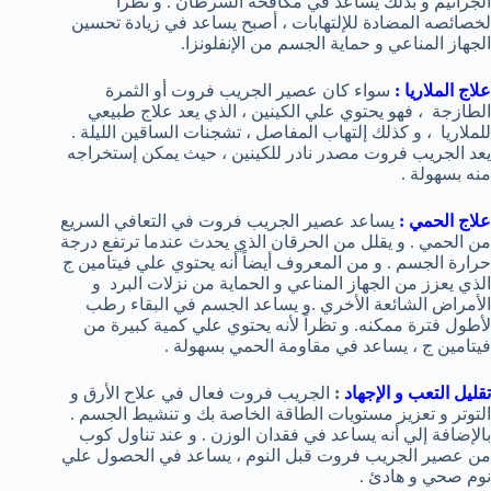
الجراثيم و بذلك يساعد في مكافحة السرطان . و نظراً
لخصائصه المضادة للإلتهابات ، أصبح يساعد في زيادة تحسين
الجهاز المناعي و حماية الجسم من الإنفلونزا.
علاج الملاريا
:
سواء كان عصير الجريب فروت أو الثمرة
الطازجة ، فهو يحتوي علي الكينين ، الذي يعد علاج طبيعي
للملاريا ، و كذلك إلتهاب المفاصل ، تشجنات الساقين الليلة .
يعد الجريب فروت مصدر نادر للكينين ، حيث يمكن إستخراجه
منه بسهولة .
علاج الحمي
:
يساعد عصير الجريب فروت في التعافي السريع
من الحمي . و يقلل من الحرقان الذي يحدث عندما ترتفع درجة
حرارة الجسم . و من المعروف أيضاً أنه يحتوي علي فيتامين ج
الذي يعزز من الجهاز المناعي و الحماية من نزلات البرد و
الأمراض الشائعة الأخري .و يساعد الجسم في البقاء رطب
لأطول فترة ممكنه. و تظراً لأنه يحتوي علي كمية كبيرة من
فيتامين ج ، يساعد في مقاومة الحمي بسهولة .
تقليل التعب و الإجهاد
:
الجريب فروت فعال في علاح الأرق و
التوتر و تعزيز مستويات الطاقة الخاصة بك و تنشيط الجسم .
بالإضافة إلي أنه يساعد في فقدان الوزن . و عند تناول كوب
من عصير الجريب فروت قبل النوم ، يساعد في الحصول علي
نوم صحي و هادئ .