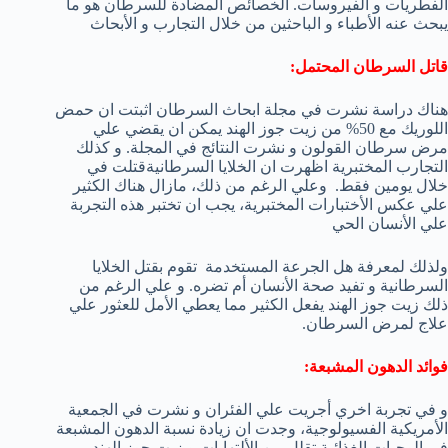
الفطريات و الفيروسات. الخصائص المضادة للسرطان هو ما
يبحث عنه الأطباء و الباحثين من خلال التجارب و الأبحاث
قاتل السرطان المحتمل:
هناك دراسة نشرت في مجلة ابحاث السرطان اثبتت ان حمض
اللوريك مع 50% من زيت جوز الهند يمكن ان يقضي علي
مرض سرطان القولون و نشرت النتائج في المجلة. و كذلك
التجارب المختبرية اظهرت ان الخلايا السرطانيةقتلت في
خلال يومين فقط.
وعلي الرغم من ذلك، مازال هناك الكثير
علي عكس الأختبارات المختبرية، يجب ان تختبر هذه التجربة
علي الأنسان الحي
ولذلك لمعرفة هل الجرعة المستخدمة
تقوم بقتل الخلايا
السرطانية و تفيد صحة الأنسان أم تضره. و علي الرغم من
ذلك زيت جوز الهند يفعل الكثير مما يعطي الأمل للعثور علي
علاج لمرض السرطان.
فوائد الدهون المشبعة:
و في تجربة اخري أجريت علي الفئران و نشرت في الجمعية
الأمريكية الفسيولوجية، وجدت ان زيادة نسبة الدهون المشبعة
في الوجبات الغذائية تقلل من الألتهابات و زيت جوز الهند