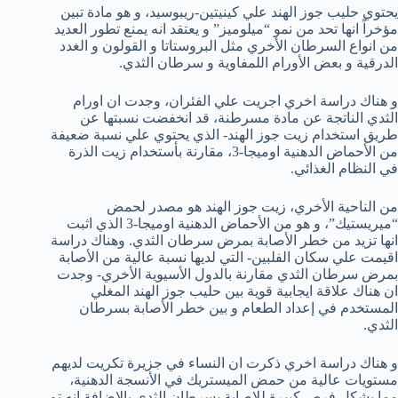
يحتوي حليب جوز الهند علي كينيتين-ريبوسيد، و هو مادة تبين
مؤخراً انها تحد من نمو “ميلوميز” و يعتقد انه يمنع تطور العديد
من انواع السرطان الأخري مثل البروستاتا و القولون و الغدد
الدرقية و بعض الأورام اللمفاوية و سرطان الثدي.
و هناك دراسة اخري اجريت علي الفئران، وجدت ان اورام
الثدي الناتجة عن مادة مسرطنة، قد انخفضت نسبتها عن
طريق استخدام زيت جوز الهند- الذي يحتوي علي نسبة ضعيفة
من الأحماض الدهنية اوميجا-3، مقارنة بأستخدام زيت الذرة
في النظام الغذائي.
من الناحية الأخري، زيت جوز الهند هو مصدر لحمض
“ميريستيك”، و هو من الأحماض الدهنية اوميجا-3 الذي اثبت
انها تزيد من خطر الأصابة بمرض سرطان الثدي. وهناك دراسة
اقيمت علي سكان الفلبين- التي لديها نسبة عالية من الأصابة
بمرض سرطان الثدي مقارنة بالدول الأسيوية الأخري- وجدت
ان هناك علاقة ايجابية قوية بين حليب جوز الهند المغلي
المستخدم في إعداد الطعام و بين خطر الأصابة بسرطان
الثدي.
و هناك دراسة اخري ذكرت ان النساء في جزيرة تكريت لديهم
مستويات عالية من حمض الميستريك في الأنسجة الدهنية،
مما يشكل فرص كبيرة للإصابة بسرطان الثدي.بالإضافة انه تم