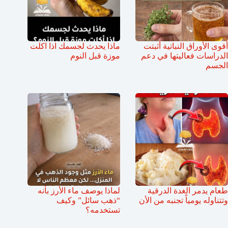
أقوى الأوراق النباتية أثبتت
ماذا يحدث لجسمك اذا اكلت
الدراسات فعاليتها في دعم
موزة قبل النوم
الجسم
طعام يدمر الغدة الدرقية
لماذا يوصف ماء الأرز بأنه
وتتناوله يومياً تجنبه من الأن
“ذهب سائل” وكيف
تستخدمه؟