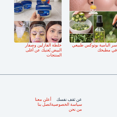
سر البامية بوتوكس طبيعي
خلطة الفازلين وصفار
في مطبخك
البيض يُغنيك عن أغلى
المنتجات
عن ثقف نفسك
أعلن معنا
سياسة الخصوصية
اتصل بنا
من نحن