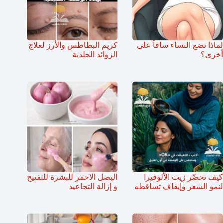
لماذا تضع النساء ساقاً على
كريم البطاطس والأرز لعلاج
أخرى؟
الزوائد الجلدية
كيف تحضّر زيت الألوفيرا
البصل الاحمر للبشرة للتفتيح
لنمو الشعر وإيقاف تساقطه
و إزالة التجاعيد