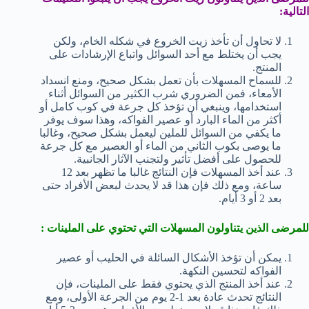
التالية:
لا تحاول أن تأخذ زيت الخروع في شكله الخام، ولكن
يجب أن يختلط مع أحد السوائل واتباع الإرشادات على
المنتج.
للسماح المسهلات بأن تعمل بشكل صحيح، ومنع انسداد
الأمعاء، فمن الضروري شرب الكثير من السوائل أثناء
استخدامها، وينبغي أن تؤخذ كل جرعة في كوب كامل أو
أكثر من الماء البارد أو عصير الفواكه، وهذا سوف يوفر
ما يكفي من السوائل للملين ليعمل بشكل صحيح، وغالبا
ما يوصى بكوب الثاني من الماء أو العصير مع كل جرعة
للحصول على أفضل تأثير ولتجنب الآثار الجانبية.
عند أخذ المسهلات فإن النتائج غالبا ما تظهر بعد 12
ساعة، ومع ذلك فإن هذا قد لا يحدث لبعض الأفراد حتى
بعد 2 أو 3 أيام.
للمرضى الذين يتناولون المسهلات التي تحتوي على الملينات :
يمكن أن تؤخذ الأشكال السائلة في الحليب أو عصير
الفواكه لتحسين النكهة.
عند أخذ المنتج الذي يحتوي فقط على الملينات، فإن
النتائج تحدث عادة بعد 1-2 يوم من الجرعة الأولى، ومع