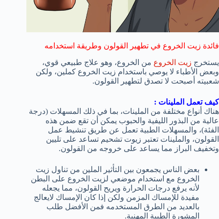
فائدة زيت الخروع في تطهير القولون وطريقة استخدامه
يستخرج
زيت الخروع
من الخروع، وهو علاج طبيعي قوي،
وبعض الأطباء لا يوصي باستخدام زيت الخروع كملين، ولكن
شعبيته أصبحت لا تصدق لتطهير القولون.
كيف تعمل الملينات :
هناك أنواع مختلفة من الملينات، بما في ذلك المسهلات (درجة
عالية من البذور الليفية والحبوب يمكن أن تقع ضمن هذه
الفئة)، والمسهلات الطبية تعمل عن طريق تنشيط عمل
القولون، والملينات تعتبر زيوت تشحيم تساعد على تليين
وتخفيف البراز مما يساعد على خروجه من القولون.
بعض الناس يجمعون بين التأثير الملين من تناول زيت
الخروع مع استخدام موضعي لزيت الخروع على البطن
لأنه يرفع درجات الحرارة ويريح القولون، مما يجعله
مفيدة للإمساك المزمن ولكن إذا كان الإمساك لايعالج
بالعديد من الطرق المستخدمه فمن الأفضل طلب
المشورة الطبية المهنية.