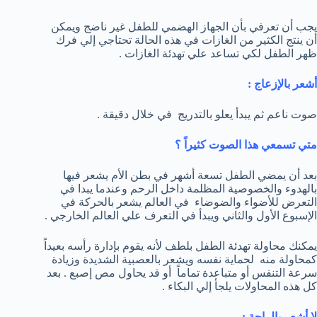
يجب أن تعرفي بأن الجهاز الهضمي للطفل غير ناضج ويمكن
أن ينتج الكثير من الغازات في هذه الحالة تحتاجي إلي فرك
ظهر الطفل لكي تساعد علي تهدئة الغازات .
أشعر بالإزعاج :
صوت ناعم ثم يبدأ يعلو بالتدريج في خلال دقيقة .
متي تسمعي هذا الصوت كثيراً ؟
بعد أن يمضي الطفل تسعة أشهر في بطن الأم يشعر فيها
بالهدوء والخصوصية المظلمة داخل الرحم وعندما يبدا في
التعرض للأضواء والضوضاء في العالم يشعر بالحركة في
الإسبوع الأول والثاني ويبدأ في التعرف علي العالم الخارجي .
يمكنك محاولة تهدئة الطفل بلطف لأنه يقوم بإدارة رأسه بعيداً
كمحاولة منه لحماية نفسه ويشعر بالعصبية الشديدة وزيادة
سرعة التنفس أو متباعدة تماماً أو قد يحاول مص إصبع . بعد
كل هذه المحاولات يلجأ إلي البكاء .
لا أشعر بالراحة :