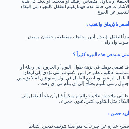
الحلمة أو يحاول إمتصاص رقبتك أو ملابسه أو يديك كل هذه
الأشارات في حالة عدم فهما يقوم الطفل باللجوء إلي البكاء
للتعبير عن الجوع .
أشعر بالإرهاق والتعب :
يبدأ الطفل بإصدار أنين وجلجلة متقطعة وخفقان ويصدر
صوت واه واه .
متي تسمعي هذه النبرة كثيراً ؟
قد تقضي يومك في نزهة طوال اليوم أو الخروج إلي رحلة أو
مناسبة عائلية،، هلم جرا من الأسباب التي تؤدي إلي إرهاق
الطفل الرضيع وبالطبع الطفل في أول إسبوعين له لا يؤسس
جدول زمني للنوم يحتاج إلي ان ينام في أي وقت .
حاولي ملاحظة علامات النوم مبكراً قبل أن يلجأ الطفل إلي
البكاء مثل التثاوب كثيراً،عيون حمراء .
أريد حضن :
يصبح عبارة عن صرخات متواصلة تتوقف بمجرد إلتقاط