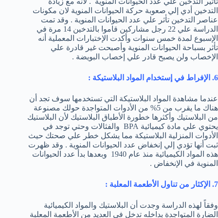
تأثير التدخين علي عدد الحيوانات المنوية . لانه مع زيادة
التدخين أدي إلي صعوبة حركة الحيوانات المنوية لان مكونات
عناصر التدخين تأثر علي عدد الحيوانات المنوية . وقد تمت
الدراسة علي 22 رجل مشاركين قاموا بالتدخين 14 مرة في
الإسبوع لمدة خمس سنوات وأكدت الإختبارات المعملية أنه
تأثر بسباحة الحيوانات المنوية وأصبحت غير قادرة علي
الإخصاب ولن يصبح قادر علي إخصاب البويضة .
6. الإفراط في إستخدام المواد البلاستيكة :
عندما مشاهدة المواد البلاستيكة التي تستخدمها سوف تجد أن
هناك ما يقرب من 5% من الأدوات المتواجدة حولك مصنوعة
من البلاستيك وأكثرها خطورة الأطباق البلاستيك لأن البلاستيك
يحتوي علي مادة كيميائية BPA والفثالات وحتي توجد في
الأدوات المنزلية البلاستيكة مما يشكل خطر علي صحتك حيث
ثبت أنها تؤدي إلي إنخفاض عدد الحيوانات المنوية . وقد ظهرت
هذه المواد الكيميائية منذ عام 1940 وبعدها بدأ عدد الحيوانات
المنوية في الإنخفاض .
7. الإكثار من تناول الأطعمة المعلبة :
وفقاً لهذه الدراسة وجدت أن البلاستيك والمواد الكيميائية
الضارة المتواجدة بداخله تدخل في العديد من الأطعمة المعلبة