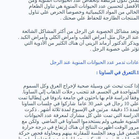
يمكن تكون مرتبطة بإنخفاض عدد الحيوانات المنوية ومن
الأفضل لتحسين عدد الحيوانات المنوية هي تناول الطعام
الخالي من المواد الكيميائية وخصوصاً الحرص علي تناول
المنتجات الطازجة للحفاظ علي صحتك .
وتعد مشاكل الخصوبة عن الرجل من أكثر المشاكل الشائعة
عند الرجال مثل أمراض القلب وامراض الكلي وأمراض الكبد .
ويذكر الدكتور أرماند الزيني أن هناك الكثير من الأدوية التي
تؤثر علي خصوبة الرجل .
عادات تدمر عدد الحيوانات المنوية عند الرجل
1.التعرق في الساونا :
إذا كنت تبحث عن وسيلة صحية لإخراج العرق وكل السموم
المتواجدة في الجسم. قد تتجنب رحلات الذهاب إلي الساونا.
وفقاً لدراسة قام بها باحثون في جامعة بادوفا في إيطاليا تمت
علي 10 رجال في عمر 30 عاماً شاركوا في جلسات الساونا
لمدة 15 دقيقة مرتين في الإسبوع لمدة ثلاثة أشهر . ذكرت
الدراسة التي تمت علي كل مشارك لمعرفة عدد الحيوانات
المنوية طبيعي ولم يستخدموا الساونا في الماضي ولكن مع
مرور الوقت اظهرت النتائج أن هناك إرتفاع في درجة حرارة
الصفن قبل وبعد الجلسة للمقارنة بينهم ومحاولة فحص حركة
الحيوانات المنوية والتركيز وجدوا انها شهدت إنخفاضاً ملحوظ