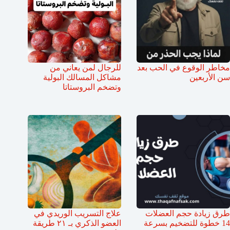
مخاطر الوقوع في الحب بعد
للرجال لمن يعاني من
سن الأربعين
مشاكل المسالك البولية
وتضخم البروستاتا
طرق زيادة حجم العضلات
علاج التسريب الوريدي في
14 خطوة للتضخيم بسرعة
العضو الذكري بـ ٢١ طريقة