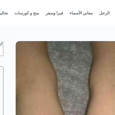
الرجل
معاني الأسماء
فيزا وسفر
منح و كورسات
تحالي
ال