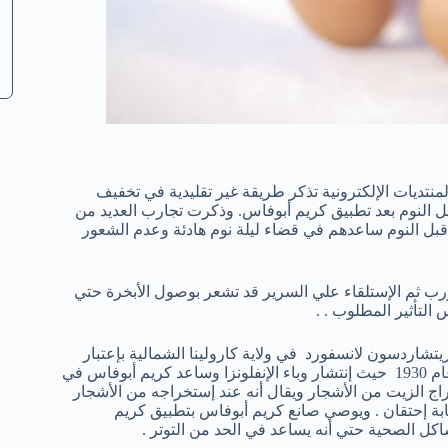
منتديات الإلكترونية تذكر طريقة غير تقليدية في تخفيف
قبل النوم بعد تطبيق كريم أبوفاس. وذكرت تجارب العديد من
 قبل النوم ساعدهم في قضاء ليلة نوم هادئة وعدم الشعور
ب ثم الإستلقاء علي السرير قد تشعر بوصول الأبخرة حتي
 التأثير المطلوب . .
رة في عام1890 من قبل الصيدلي ريتشاردسون لانسفورد في ولاية كارولينا الشمالية بإعتبار
عنصر جيد في مقاومة الأمراض المختلفة ..كثرة فعالية إستخدامه في عام 1930 حيث إنتشار وباء الإنفلونزا وساعد كريم أبوفاس في
اج الزيت من الأشجار ويقال أنه عند إستخراجه من الأشجار
ابة إحتقان . ويوصي صانع كريم أبوفاس بتطبيق كريم
ل الصحية حتي أنه يساعد في الحد من التوتر .