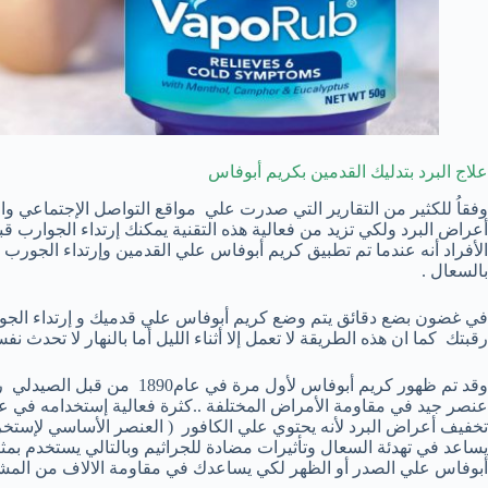
علاج البرد بتدليك القدمين بكريم أبوفاس
وفقاُ للكثير من التقارير التي صدرت علي مواقع التواصل الإجتماعي وال
أعراض البرد ولكي تزيد من فعالية هذه التقنية يمكنك إرتداء الجوارب 
الأفراد أنه عندما تم تطبيق كريم أبوفاس علي القدمين وإرتداء الجورب
بالسعال .
في غضون بضع دقائق يتم وضع كريم أبوفاس علي قدميك و إرتداء الجور
رقبتك كما ان هذه الطريقة لا تعمل إلا أثناء الليل أما بالنهار لا تحدث نفس
وقد تم ظهور كريم أبوفاس لأول م
تخفيف أعراض البرد لأنه يحتوي علي الكافور ( العنصر الأساسي لإستخر
يساعد في تهدئة السعال وتأثيرات مضادة للجراثيم وبالتالي يستخدم بمث
أبوفاس علي الصدر أو الظهر لكي يساعدك في مقاومة الالاف من المشاك