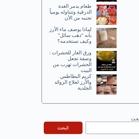
طعام يدمر الغدة
الدرقية وتتناوله يومياً
تجنبه من الأن
لماذا يوصف ماء الأرز
بأنه “ذهب سائل”
وكيف تستخدمه؟
ورق الغار للحشرات :
وصفة تجعل
الحشرات تهرب من
البيت
كريم البطاطس
والأرز لعلاج الزوائد
الجلدية
بحث
البحث