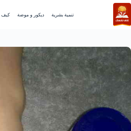
لتجاوز
لى
لمحتوى
تنمية بشرية
ديكور و موضة
كيف