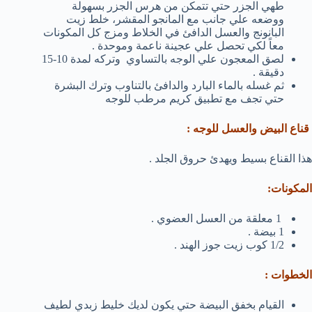
طهي الجزر حتي تتمكن من هرس الجزر بسهولة
ووضعه علي جانب مع المانجو المقشر، خلط زيت
البانونج والعسل الدافئ في الخلاط ومزج كل المكونات
معاً لكي تحصل علي عجينة ناعمة وموحدة .
لصق المعجون علي الوجه بالتساوي وتركه لمدة 10-15
دقيقة .
ثم غسله بالماء البارد والدافئ بالتناوب وترك البشرة
حتي تجف مع تطبيق كريم مرطب للوجه
قناع البيض والعسل للوجه :
هذا القناع بسيط ويهدئ حروق الجلد .
المكونات:
1 معلقة من العسل العضوي .
1 بيضة .
1/2 كوب زيت جوز الهند .
الخطوات :
القيام بخفق البيضة حتي يكون لديك خليط زبدي لطيف