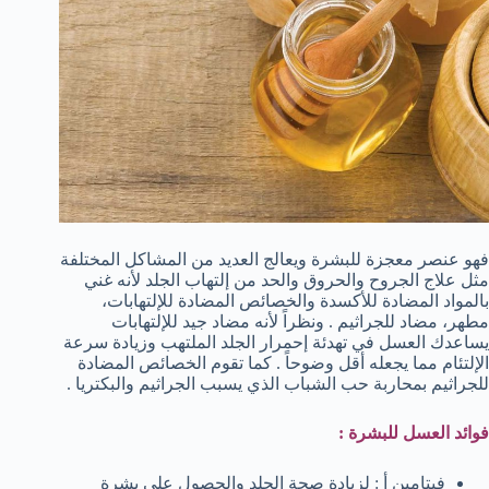
فهو عنصر معجزة للبشرة ويعالج العديد من المشاكل المختلفة
مثل علاج الجروح والحروق والحد من إلتهاب الجلد لأنه غني
بالمواد المضادة للأكسدة والخصائص المضادة للإلتهابات،
مطهر، مضاد للجراثيم . ونظراً لأنه مضاد جيد للإلتهابات
يساعدك العسل في تهدئة إحمرار الجلد الملتهب وزيادة سرعة
الإلتئام مما يجعله أقل وضوحاً . كما تقوم الخصائص المضادة
للجراثيم بمحاربة حب الشباب الذي يسبب الجراثيم والبكتريا .
فوائد العسل للبشرة :
فيتامين أ : لزيادة صحة الجلد والحصول علي بشرة