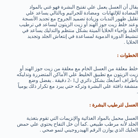
يقال أن العسل يعمل علي تفتيح البشرة فهو غني بالمواد
المضادة للإلتهابات ومضادة للجراثيم وبالتالي يساعد علي
تقليل ظهور الندبات وزيادة تضميد الجروح مع تجديد الأنسجة
وعند خلط زيت جوز الهند أو زيت الزيتون ليساعد في ترطيب
الجلد وإحياء الخلايا الميتة بشكل منتظم والتدليك يساعد في
تنشيط الدورة الدموية لمساعدة في إنتعاش الجلد وتجديد
الخلايا .
الخطوات :
خلط معلقة من العسل الخام مع معلقة من زيت جوز الهند أو
زيت الزيتون مع تطبيق الخليط علي الأماكن المتضررة وتدليكه
بأطراف أصابعك بشكل دائري ل1 -2 دقيقة . يفضل وضع
منشفة دافئة علي البشرة وتركه حتي يبرد مع تكرار ذلك يومياً
.
العسل لترطيب البشرة :
العسل محمل بالمواد الغذائية والإنزيمات التي تقوم بتغذية
الجلد لأنه مرطب طبيعي .كما أن خل التفاح يحتوي علي حمض
الخليك الذي يوازن الرقم الهيدروجيني لنمو صحي .