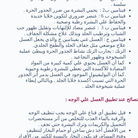
سلسة .
فيتامين ب2 : يحمي البشرة من ضرر الجذور الحرة .
فيتامين ب 6 : عنصر ضروري لتكوين خلايا جديدة
والحفاظ علي البشرة رطبة وصحية .
فيتامين ب 3 : عنصر مضاد للإلتهابات وتقليل ظهور حب
الشباب وترطيب الجلد وبذلك علاج مشكلة الجفاف .
فيتامين ج : العسل غني بفيتامين ج والذي يجعل العسل
علاج موضعي مثل جفاف الجلد والطفح الجلدي.
الزنك : يحارب الزنك نشاط الجذور الحرة ويبطئ عملية
الشيخوخة وظهور التجاعيد .
كما أن العسل يحتوي علي كمية كبيرة من المواد
المضادة للأكسدة التي تعطي للبشرة رطوبة وحيوية
.كما أن البوليفينول الموجود في العسل يدمر أثر الجذور
الحرة التي تسبب أكسدة خلايا الجلد . وبالتالي إبطاء
عملية شيخوخة الجلد .
نصائح عند تطبيق العسل علي الوجه :
قبل تطبيق أي قناع علي الوجه يجب تنظيف الوجه
والرقبة بالماء العذب للتخلص من أثر مستحضرات
التجميل والكريمات وترك البشرة حتي تجف .
من الأفضل أخذ دش ساخن أو حمام البخار لتنظيف
وفتح المسام، قد يكون البخار بالنسبة للكثير من الأفراد