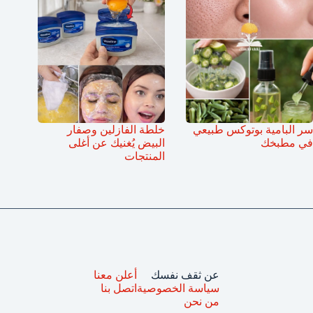
سر البامية بوتوكس طبيعي
خلطة الفازلين وصفار
في مطبخك
البيض يُغنيك عن أغلى
المنتجات
عن ثقف نفسك
أعلن معنا
سياسة الخصوصية
اتصل بنا
من نحن