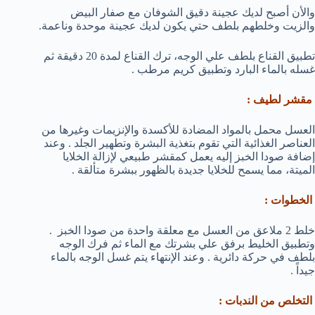
والأن أصبح لديك عجينة دقيق الشوفان مع صفار البيض
والزيت وخلطهم بلطف حتي يكون لديك عجينة موحدة وناعمة.
تطبيق القناع بلطف علي الوجه، ترك القناع لمدة 20 دقيقة ثم
غسله بالماء البارد وتطبيق كريم مرطب .
مقشر لطيف :
العسل محمل بالمواد المضادة للأكسدة والإنزيمات وغيرها من
العناصر الغذائية التي تقوم بتغذية البشرة وتطهير الجلد . وعند
إضافة صودا الخبز إليه يعمل كمقشر طبيعي لإزالة الخلايا
الميتة، مما يسمح للخلايا جديدة بالظهور ببشرة متألقة .
الخطوات :
خلط 2 ملاعق من العسل مع معلقة واحدة من صودا الخبز .
وتطبيق الخليط برفق علي بشرتك مع الماء ثم فرك الوجه
بلطف في حركة دائرية . وعند الإنتهاء يتم غسل الوجه بالماء
جيداً .
التخلص من الندبات :