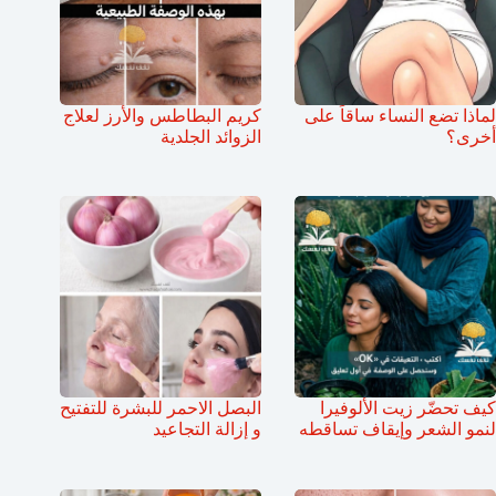
لماذا تضع النساء ساقاً على
كريم البطاطس والأرز لعلاج
أخرى؟
الزوائد الجلدية
كيف تحضّر زيت الألوفيرا
البصل الاحمر للبشرة للتفتيح
لنمو الشعر وإيقاف تساقطه
و إزالة التجاعيد