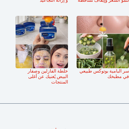
لنمو الشعر وإيقاف تساقطه
و إزالة التجاعيد
سر البامية بوتوكس طبيعي
خلطة الفازلين وصفار
في مطبخك
البيض يُغنيك عن أغلى
المنتجات