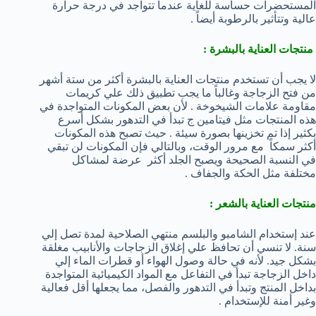
المستحضرات حساسة للغاية عندما تتواجد في درجة حرارة
عالية وتتأثير بالرطوبة أيضاً .
منتجات العناية بالبشرة :
لا يجب أن تستخدم منتجات العناية بالبشرة أكثر من ستة أشهر
من فتح الزجاجة وغالباً ما يجب تطبيق ذلك علي كريمات
مقاومة علامات الشيخوخة . لأن بعض المكونات المتواجدة في
هذه المنتجات مثل فيتامين ج تبدأ في التدهور بشكل أسرع
بكثير إذا تم تخزينها بصورة سيئة . حيث تصبح هذه المكونات
أكثر سمكاً مع مرور الوقت، وبالتالي فإن المكونات لن تبقي
في النسبة الصحيحة ويصبح الجلد أكثر عرضة لمشاكل
مختلفة مثل الحكة والجفاف .
منتجات العناية بالشعر :
عند إستخدام الشامبو والبلسم منتهي الصلاحية لمدة تصل إلي
سنة. لا تنسي أن تحافظ علي إغلاق الزجاجات والأنابيب مغلقة
بشكل جيد. لأنه في حالة وصول الهواء أو قطرات الماء إلي
داخل الزجاجة تبدأ في التفاعل مع المواد الكيميائية المتواجدة
بداخل المنتج وتبدأ في التدهور والفصل، مما يجعلها أقل فعالية
وغير أمنة للإستخدام .