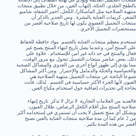
بالطفح الجلدي، الحكة، إلتهاب العين، من خلال تطبيق منتجات
منتهية الصلاحية مثل الماسكارا، الكحل، أحمر الشفاه، شامبو
الشعر، كريمات العناية بالبشرة . ومن الجدير بالذكر أن
منتجات التجميل العضوي يكون لها تاريخ صلاحية أقصر من
مستحضرات التجميل الأخري .
تستخدم معظم منتجات العناية بالجسم مواد حافظة للحفاظ
علي المنتج أمن، وعندما يصل تاريخ انتهاء المنتج يصبح غير
فعال والمنتج في حد ذاته غير أمن للإستخدام . علاوة علي
ذلك، بعض عناصر منتجات التجميل تتحول مع مرور الوقت،
مما يؤدي إلي ظهور أنواع أخري من العدوي والمشاكل الصحية
والحساسية والحكة والدمامل والإحمرار .ومن أكثر المشاكل
شيوعاً الناتجة عن منتجات التجميل منتهية الصلاحية هي
العيون لأنها الجزء الأكثر حساسية في الجسم . لذلك، فأنت
بحاجة إلي تحذيرات إضافية حول استخدام مكياج العين .
فالعديد من العلامات التجارية لا تزال لا تذكر تاريخ إنتهاء
صلاحية المنتج مثل أقلام الكحل الرصاص، ظلال العيون،
وبشكل أي منتج تجميل لا يجب أن تستمري في إستخدامه أكثر
من 2 عام كما أن مدة صلاحية منتجات العناية بالعين تصبح
أقصر من هذه المدة بكثير .