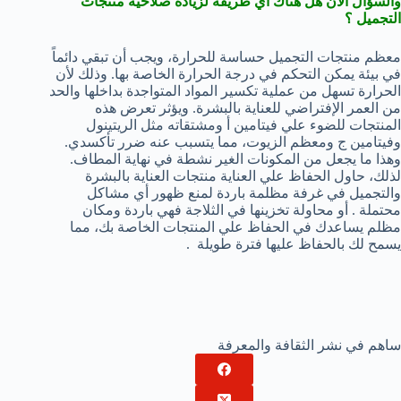
والسؤال الأن هل هناك أي طريقة لزيادة صلاحية منتجات
التجميل ؟
معظم منتجات التجميل حساسة للحرارة، ويجب أن تبقي دائماً
في بيئة يمكن التحكم في درجة الحرارة الخاصة بها. وذلك لأن
الحرارة تسهل من عملية تكسير المواد المتواجدة بداخلها والحد
من العمر الإفتراضي للعناية بالبشرة. ويؤثر تعرض هذه
المنتجات للضوء علي فيتامين أ ومشتقاته مثل الريتينول
وفيتامين ج ومعظم الزيوت، مما يتسبب عنه ضرر تأكسدي.
وهذا ما يجعل من المكونات الغير نشطة في نهاية المطاف.
لذلك، حاول الحفاظ علي العناية منتجات العناية بالبشرة
والتجميل في غرفة مظلمة باردة لمنع ظهور أي مشاكل
محتملة . أو محاولة تخزينها في الثلاجة فهي باردة ومكان
مظلم يساعدك في الحفاظ علي المنتجات الخاصة بك، مما
يسمح لك بالحفاظ عليها فترة طويلة .
ساهم في نشر الثقافة والمعرفة