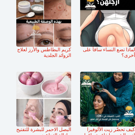
لماذا تضع النساء ساقاً على
كريم البطاطس والأرز لعلاج
أخرى؟
الزوائد الجلدية
كيف تحضّر زيت الألوفيرا
البصل الاحمر للبشرة للتفتيح