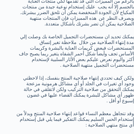
بالرغم من المميزات التي قد تقدمها لكي منتجات العناية
بالجسم إلا أنه يجب عليك إستخدام نوعية جيدة من منتجات
المكياج لأن الجودة المنخفضة يمكن أن تلحق الضرر ببشرتك.
وبصرف النظر عن هذه المميزات فإن المنتجات منتهية
الصلاحية يمكن أن تضر بشرتك بأشكال متعددة.
يمكنك تحديد ان مستحضرات التجميل الخاصة بك وصلت إلي
مدة إنتهاء الصلاحية من خلال ملاحظة تغير إتساق
المستحضرات فبعض كريمات العناية بالبشرة وكريمات
الأساس تجف وأيضاً شكل أحمر الشفاه يتغير ربما يصبح جاف
أكثر واليوم نعرض عليكم بعض الأثار السلبية لإستخدام
مستحضرات التجميل منتهية الصلاحية .
ولكن كيف تحددي إنتهاء صلاحية المنتج بنفسك، إذا لاحظتي
وجود أي تغيرات في الجلد أو أي مشاكل هرمونية مزعجة
يمكنك التحقق من صلاحية التركيب ولكن لاتقلقي في حالة
ظهور أي مشاكل للبشرة يمكنك القضاء عليها في غضون
إسبوع أو أقل .
وقد تتجاهل معظم النساء قواعد إنتهاء صلاحية المنتج وبدلاً من
إستخدام الحس السليم يمكنك التفكير فيما يلي قبل إستخدام
أي منتج منتهي الصلاحية :