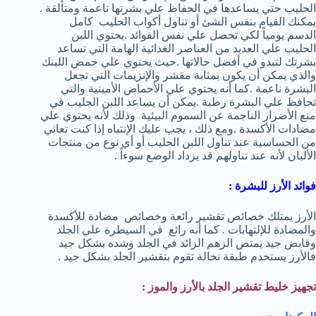
الحليب حتي يساعدها في الحفاظ علي بشرتها ناعمة ومتألقة .
يمكنك القيام بنفس الشئ أو تناول أكواب الحليب كامل
الدسم يومياً لكي تحصل علي نفس الفوائد .يحتوي اللبن
الحليب علي العديد من العناصر الغذائية الهامة التي تساعد
بشرتك لتبدو في أفضل حالاتها .حيث يحتوي علي حمض اللبنك
والذي يمكن أن يكون بمثابة مقشر والإنزيمات التي تجعل
البشرة ناعمة .كما أنه يحتوي علي الأحماض الأمينية والتي
تحافظ علي البشرة رطبة .يمكن أن يساعد اللبن الحليب في
منع الأضرار الناجمة عن السموم البيئية وذلك لأنه يحتوي علي
مضادات الأكسدة .ومع ذلك ، يجب عليك الإنتباه إذا كنت تعاني
من الحساسية عند تناول اللبن الحليب أو أي نوع من منتجات
الألبان لأنه عند تناولهم قد يزداد الوضع سوءاً .
فوائد الأرز للبشرة :
الأرز يمتلك خصائص تقشير رائعة وخصائص مضادة للأكسدة
والمضادة للإلتهابات . كما أنه رائع في السيطرة علي الجلد
وقابض جيد يمتص الزهم الزائد في الجلد وشده بشكل جيد
فالأرز يستخدم طبقة نخالة تقوم بتقشير الجلد بشكل جيد .
تجهيز خليط تقشير الجلد بالأرز والموز :