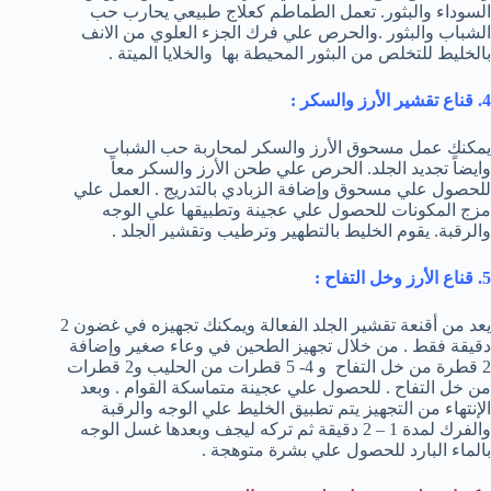
السوداء والبثور. تعمل الطماطم كعلاج طبيعي يحارب حب
الشباب والبثور .والحرص علي فرك الجزء العلوي من الانف
بالخليط للتخلص من البثور المحيطة بها والخلايا الميتة .
4. قناع تقشير الأرز والسكر :
يمكنك عمل مسحوق الأرز والسكر لمحاربة حب الشباب
وايضاً تجديد الجلد. الحرص علي طحن الأرز والسكر معاً
للحصول علي مسحوق وإضافة الزبادي بالتدريج . العمل علي
مزج المكونات للحصول علي عجينة وتطبيقها علي الوجه
والرقبة. يقوم الخليط بالتطهير وترطيب وتقشير الجلد .
5. قناع الأرز وخل التفاح :
يعد من أقنعة تقشير الجلد الفعالة ويمكنك تجهيزه في غضون 2
دقيقة فقط . من خلال تجهيز الطحين في وعاء صغير وإضافة
2 قطرة من خل التفاح و 4- 5 قطرات من الحليب و2 قطرات
من خل التفاح . للحصول علي عجينة متماسكة القوام . وبعد
الإنتهاء من التجهيز يتم تطبيق الخليط علي الوجه والرقبة
والفرك لمدة 1 – 2 دقيقة ثم تركه ليجف وبعدها غسل الوجه
بالماء البارد للحصول علي بشرة متوهجة .