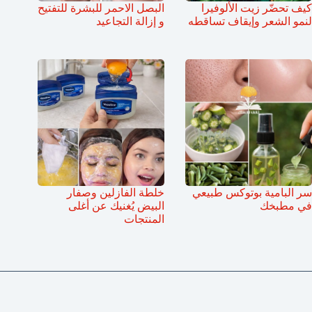
كيف تحضّر زيت الألوفيرا
البصل الاحمر للبشرة للتفتيح
لنمو الشعر وإيقاف تساقطه
و إزالة التجاعيد
سر البامية بوتوكس طبيعي
خلطة الفازلين وصفار
في مطبخك
البيض يُغنيك عن أغلى
المنتجات