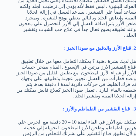
يمتلك العسل خصائص مضادة للأكسدة والتي تحمل العديد من
الفوائد للبشرة . ليس فقط لأنه يؤدي إلي ترطيب الجلد ولكنه
يساعد أيضاً علي التقشير . يساعد العسل في إزالة الخلايا
الميتة وإنعاش الجلد وبالتالي يعطي توهج للبشرة . وبمجرد
طحن الأرز يتم إضافة العسل إلي الأرز للحصول علي معجون
وعند تطبيقه يصبح فعال جداً في علاج حب الشباب وتقشير
الجلد .
2. قناع الأرز والدقيق مع صودا الخبز :
هل لديك بشرة دهنية ؟ يمكنك التعامل معها من خلال تطبيق
قناع التقشير الأرز مرتين في الإسبوع . القيام بطحن حبيبات
الأرز أو شراء الأرز المطحون مع تطبيق القليل من صودا الخبز
وبضع قطرات من العسل. تجهيز عجينة وتطبيقها علي وجهك
ثم فرك الخليط في حركات دائرية لمدة 1 دقيقة بعدها يتم
شطفه بالماء البارد . تعمل صودا الخبز كعلاج قابض يمكنك من
إزالة الخلايا الميتة وتقشير الجلد .
3. قناع التقشير من الطماطم والأرز :
يمكنك نقع الأرز في الماء لمدة 10 – 20 دقيقة مع الحرص علي
هرس الطماطم وطحن الأرز المطحون لتحويله إلي عجينة .
والأن تطبيق قناع التقشير علي بشرتك للتخلص من الرؤس