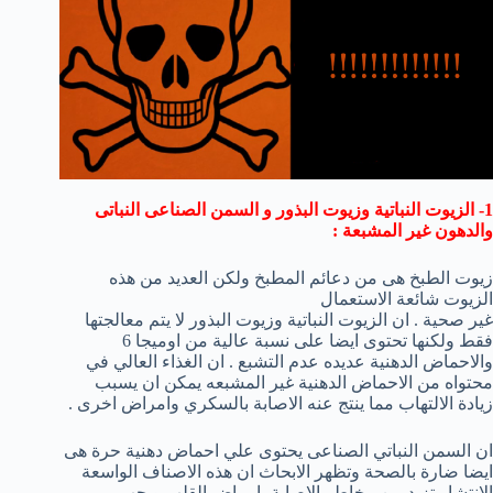
1- الزيوت النباتية وزيوت البذور و السمن الصناعى النباتى
والدهون غير المشبعة :
زيوت الطبخ هى من دعائم المطبخ ولكن العديد من هذه
الزيوت شائعة الاستعمال
غير صحية . ان الزيوت النباتية وزيوت البذور لا يتم معالجتها
فقط ولكنها تحتوى ايضا على نسبة عالية من اوميجا 6
والاحماض الدهنية عديده عدم التشبع . ان الغذاء العالي في
محتواه من الاحماض الدهنية غير المشبعه يمكن ان يسبب
زيادة الالتهاب مما ينتج عنه الاصابة بالسكري وامراض اخرى .
ان السمن النباتي الصناعى يحتوى علي احماض دهنية حرة هى
ايضا ضارة بالصحة وتظهر الابحاث ان هذه الاصناف الواسعة
الانتشار تزيد من مخاطر الاصابة بامراض القلب ويجب