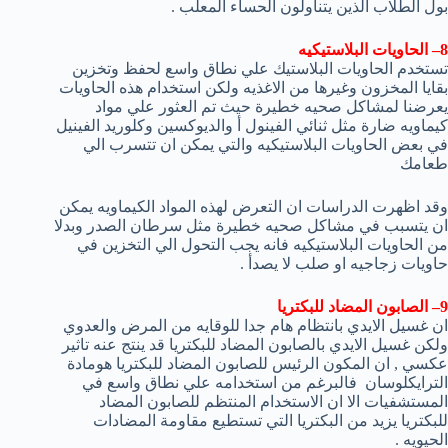
بول الطلاب الذين يتناولون الحساء المعلب .
8– الحاويات البلاستيكيه
تستخدم الحاويات البلاستيك علي نطاق واسع لحفظ وتخزين
بقايا المخزون وغيرها من الاغذيه ولكن استخدام هذه الحاويات
يعرضنا لمشاكل صحيه خطيرة حيث تم العثور علي مواد
كيماويه ضارة مثل ثنائي الفينول أ والديوكسين وكلوريد الفينيل
في بعض الحاويات البلاستيكيه والتي يمكن ان تتسرب الي
طعامك
وقد اظهرت الدراسات ان التعرض لهذه المواد الكيماويه يمكن
ان يتسبب في مشاكل صحيه خطيرة مثل سرطان الصدر وبدلا
من الحاويات البلاستيكيه فانه يجب التحول الي التخزين في
حاويات زجاجيه او صلب لا يصدأ .
9– الصابون المضاد للبكتريا
ان غسيل الايدي بانتظام هام جدا للوقايه من المرض والعدوي
ولكن غسيل الايدي بالصابون المضاد للبكتريا قد ينتج عنه تاثير
عكسي , ان المكون الرئيس للصابون المضاد للبكتريا هومادة
الترايكلوسان فالبرغم من استخدامه علي نطاق واسع في
المستشفيات الا ان الاستخدام المنتظم للصابون المضاد
للبكتريا يزيد من البكتريا التي تستطيع مقاومة المضادات
الحيويه .