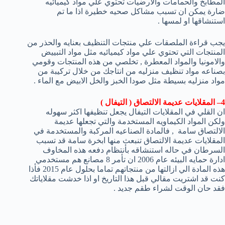
المطابخ والحمامات والارضيات تحتوي علي مواد كيميائيه
ضارة يمكن ان تسبب مشاكل صحيه خطيرة اذا ما تم
استنشاقها او لمسها .
يجب قراءة الملصقات علي منتجات التنظيف بعنايه والحذر من
المنتجات التي تحتوي علي مواد كيميائيه مثل مواد التبييض
والامونيا والمواد المعطرة , تخلصي من هذه المنتجات وقومي
بصناعه مواد تنظيف منزليه من انتاجك من خلال تركيبة من
مواد منزليه بسيطة مثل صودا الخبز والخل الابيض مع الماء .
4– المقلايات عديمة الالتصاق ( التيفال )
ان القلي في المقلايات التيفال يجعل تنظيفها اكثر سهوله
ولكن المواد الكيماويه المستخدمة والتي تجعلها عديمة
الالتصاق سامة , فالمادة الصناعيه المركبة والمستخدمة في
المقلايات عديمة الالتصاق تنبعث منها ابخرة سامة قد تسبب
السرطان في حاله استنشاقه بأنتظام دفعه هذه المخاوف
ادارة حمايه البيئه عام 2006 ان تأمر 8 مصانع هم مستخدمي
هذه المادة الي ازالتها من منتجاتهم تماما بحلول عام 2015 فأذا
كنت قد اشتريت مقالي قبل هذا التاريخ او اذا خدشت مقلاياتك
فقد حان الوقت لشراء طقم جديد .