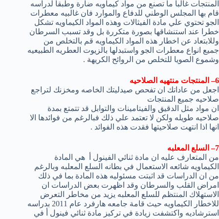
المنتجات غالبا ما تصنع من مواد كيماويه ضارة وطبقا لدراسه
قام بها المجلس الوطني للدفاع والموارد فان غالبيه معطرات
الجو تحتوي علي مادة الفيثالات وهذه المواد الكيماويه تشكل
خطرا عند استنشاقها بصورة متكررة بل وقد تسبب السرطان
وللابتعاد عن اخطار هذه المواد الكيماويه قم بالتخلص من
جميع انواع معطرات الجو واستبدلها بالزيوت العطريه الطبيعيه
وشموع الصويا للتخلص من الروائح الكريهة .
6– المنتجات منتهيه الصلاحيه
اجعل من عاداتك ان تفحص صيدليتك الخاصه ومخزنك لتراجع
صلاحيه جميع المنتجات
ان مواد مثل الدقيق والفيتامينات والتوابل قد تتمتع بمدة
صلاحيه طويله ولكن لا تعتمد علي ذلك فبالرغم من فوائدها الا
انها اذا انتهت صلاحيتها فقدت هذه الفوائد .
7– السلع المعلبه
من المتعارف عليه ان مادة ثنائي الفينول أ هي المادة
الكيماويه شائعه الاستعمال في بطانه السلع المعلبه وبالرغم
من ان الدراسات قد اثبتت مسئوليه هذه المادة بما في ذلك
امراض القلب والسرطان وقد اظهرت بعض الدراسات ان
الاستهلاك المنتظم للسلع المعلبه يزيد من مخاطر التعرض
للاخطار الكيماويه حيث قامة جامعه هارفرد عام 2011 بدراسه
استرشاديه واكتشفت زيادة في تركيز مادة ثنائي فينول أ في