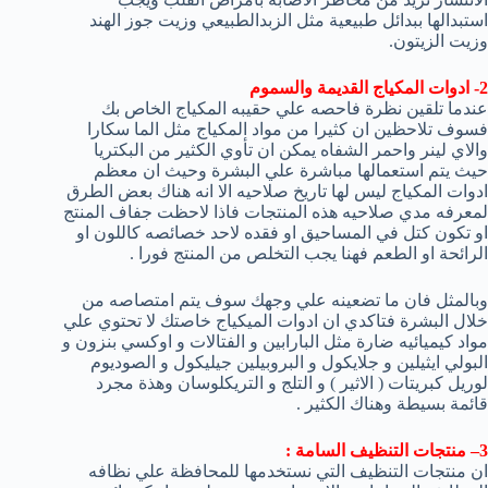
استبدالها ببدائل طبيعية مثل الزبدالطبيعي وزيت جوز الهند
وزيت الزيتون.
2- ادوات المكياج القديمة والسموم
عندما تلقين نظرة فاحصه علي حقيبه المكياج الخاص بك
فسوف تلاحظين ان كثيرا من مواد المكياج مثل الما سكارا
والاي لينر واحمر الشفاه يمكن ان تأوي الكثير من البكتريا
حيث يتم استعمالها مباشرة علي البشرة وحيث ان معظم
ادوات المكياج ليس لها تاريخ صلاحيه الا انه هناك بعض الطرق
لمعرفه مدي صلاحيه هذه المنتجات فاذا لاحظت جفاف المنتج
او تكون كتل في المساحيق او فقده لاحد خصائصه كاللون او
الرائحة او الطعم فهنا يجب التخلص من المنتج فورا .
وبالمثل فان ما تضعينه علي وجهك سوف يتم امتصاصه من
خلال البشرة فتاكدي ان ادوات الميكياج خاصتك لا تحتوي علي
مواد كيميائيه ضارة مثل البارابين و الفتالات و اوكسي بنزون و
البولي ايثيلين و جلايكول و البروبيلين جيليكول و الصوديوم
لوريل كبريتات ( الاثير ) و التلج و التريكلوسان وهذة مجرد
قائمة بسيطة وهناك الكثير .
3– منتجات التنظيف السامة :
ان منتجات التنظيف التي نستخدمها للمحافظة علي نظافه