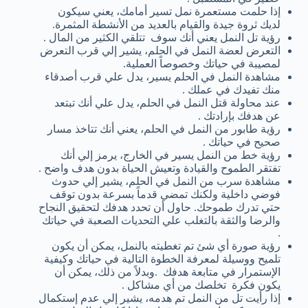
إذا حلمت مستعمرة نمل تسير أمامك، يعني سيكون
لديك ثروة جيدة والقيام بالعديد من الأنشطة المثمرة.
رؤية تل النمل يعني أنك سوف تتلقي الكثير من المال .
التعرض لعضة النمل في الحلم، يشير إلي قرب التعرض
لمصيبة في حياتك وخصوصاً العملية.
مشاهدة النمل في الحلم يسير، يدل علي قرب أصدقاء
منك تفيدك في عملك .
عند محاولة قتل النمل في الحلم، يدل علي أنك تبتعد
عن هدفك بإرادتك .
رؤية طابور من النمل في الحلم، يعني أنك تتاخذ مسار
صحيح في حياتك .
رؤية خط من النمل يسير في الخارج، يرمز إلي أنك
تفتقر الطموح والقيادة وتعيش الحياة بدون هدف واضح .
مشاهدة سرب من النمل في الحلم، يشير إلي حدوث
فوضي داخلية ولكنك تمضي قدماً بسرعة بدون توقف
حتي تدرك طموحك. حاول أن تحدد هدفك لتحقيق النجاح
والرضا والثقة بالتغلب علي التحديات الصعبة في حياتك
.
رؤية صورة أي شئ تم تغطيته بالنمل، يمكن أن يكون
تلميح ووسيلة لمعرفة الخطوة التالية في حياتك وكيفية
الإستمرار في متابعة هدفك .وبدلاً من ذلك، يمكن أن
يكون فكرة تخلصك من أي مشاكل .
إذا رأيت تل من النمل تم هدمه، يشير إلي عدم إستكمال