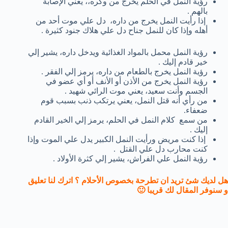
رؤية النمل في الحلم يخرج من وكره،، يعني الإصابة
بالهم .
إذا رأيت النمل يخرج من داره، دل علي موت أحد من
أهله وإذا كان للنمل جناح دل علي هلاك جنود كثيرة .
رؤية النمل محمل بالمواد الغذائية ويدخل داره، يشير إلي
خير قادم إليك .
رؤية النمل يخرج بالطعام من داره، يرمز إلي الفقر .
رؤية النمل يخرج من الأذن أو الأنف أو أي عضو في
الجسم وأنت سعيد، يعني موت الرائي شهيد .
من رأي أنه قتل النمل، يعني يرتكب ذنب بسبب قوم
ضعفاء.
من سمع كلام النمل في الحلم، يرمز إلي الخير القادم
إليك .
إذا كنت مريض ورأيت النمل الكبير يدل علي الموت وإذا
كنت محارب دل علي القتل .
رؤية النمل علي الفراش، يشير إلي كثرة الأولاد .
هل لديك شئ تريد ان تطرحة بخصوص الأحلام ؟ اترك لنا تعليق
و سنوفر المقال لك قريبا
🙂