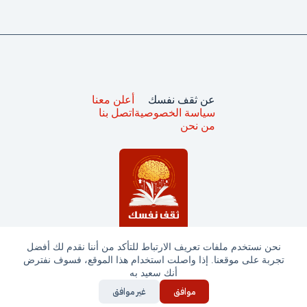
عن ثقف نفسك
أعلن معنا
سياسة الخصوصية
اتصل بنا
من نحن
نحن نستخدم ملفات تعريف الارتباط للتأكد من أننا نقدم لك أفضل
تجربة على موقعنا. إذا واصلت استخدام هذا الموقع، فسوف نفترض
جميع الحقوق محفوظة © ثقف نفسك 2025
أنك سعيد به
موافق
غير موافق