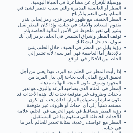
ووسيلة للإفراج عن مشاعرنا في الحياة اليومية.
المطر أو العاصفة المدمرة والتي سبب تدمير لشئ في
المنام، يعني النعم والأرباح .
المطر الخفيف مع ظهور قوس قزج، رمز إيجابي ينذر
بقدوم السعادة والأمان في حياتك، وإذا كان المطر ثقيل
يشير إلي تغير ملحوظ في الأمور المالية الخاصة بك.
توقف المطر وإشراق الشمس في الحلم، يرمز إلي أنك
سوف تجد حل لمشكلتك .
رؤية وابل من المطر في الصيف خلال الحلم، ينبئ
بالإذدهار أما العاصفة فهي أمر سيئ لأنه تشير إلي
الخلط بين الأفكار في الواقع .
إذا رأيت المطر في الحلم مع البرد، فهذا يعني من أجل
تحقيق الربح المالي أنت بحاجة إلي بذل المزيد من
المجهود وسوف تكون النتيجة النهائية مذهلة .
المطر في المنام الذي يصاحبه الرعد والبرق، هو نذير
بأحداث وظروف غير متوقعة تحدث لك هذه الأحداث قد
تكون سارة أو تصيبك بالمرار، لذلك يجب أن تكون
مستعد ذهنياً إلي أي أحداث او ظروف غير متوقعة .
رؤية المطر يتساقط في شهر الخريف في الحلم، علامة
للأحداث الخاطئة التي ستقوم بها في المستقبل .
المطر مع عواصف رعدية، بمثابة تحذير للحالم بأمر ما
في حياته .