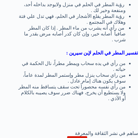
رؤية المطر في الحلم في منزل ولايوجد بداخله أحد،
ومنفعة وخير لك .
رؤية المطر يقلع الأشجار في الحلم، فهي تدل علي فتة
وهلاك في المجتمع .
من رأي أنه يشرب من ماء المطر . إذا كان المطر
صافياً أصابه خير، وإن كان كدر أصابه مرض بقدر ما
شرب .
تفسير المطر في الحلم لإبن سيرين :
من رأي في يده سحاب ويمطر مطراً، نال الحكمة في
حياته .
من راي سحاب ينزل مطر وإستمر المطر لمدة عاماً،
سوف يكون هناك إمام عادل .
من رأي نفسه محصوراً تحت سقف يتساقط منه المطر
ولا يستطيع أن يخرج، فهناك ضرر سوف يصيبه بالكلام
أو الأذي .
ساهم في نشر الثقافة والمعرفة