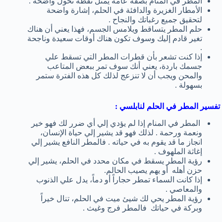
المطر في المنام بصفة عامة يمثل نقطة تحول واضحة .
الأمطار الغزيرة والدافئة في الحلم، إشارة واضحة
لتحقيق جميع رغباتك والنجاح .
حلم المطر يتساقط ويلامس الجسم، فهذا يعني أن هناك
تغير قادم إليك وسوف تكون هناك أوقات سعيدة وناجحة
.
إذا كنت تشعر بأن قطرات المطر التي تسقط علي
جسمك باردة، يعني أنك سوف تمر ببعض المتاعب
والمحن ويجب أن لا تنزعج لذلك كل هذه الفترة ستمر
بسهولة .
تفسير المطر في الحلم لنابلسي :
المطر في المنام إذا لم يؤدي إلي أي ضرر لك فهو خير
ونعمة ورحمة . لذلك فهو قد يشير إلي حياة الإنسان،
انجاز ما قد يقوم به في حياته . فالمطر النافع يشير إلي
إغاثة الملهوف .
رؤية المطر يسقط في مكان محدد في الحلم، يشير إلي
حزن أهله أو يهم يصيب الحالم.
إذا كانت السماء تمطر حجاراً أو دماً، يدل علي الذنوب
والمعاصي .
رؤية المطر يحي لك شيئ ميت في الحلم، تنال خيراً
وبركة في حياتك فالمطر فرج وغيث .