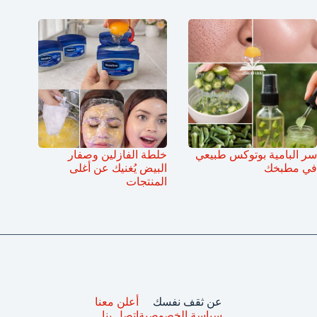
سر البامية بوتوكس طبيعي
خلطة الفازلين وصفار
في مطبخك
البيض يُغنيك عن أغلى
المنتجات
عن ثقف نفسك
أعلن معنا
سياسة الخصوصية
اتصل بنا