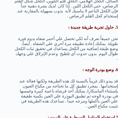
السائل، الكحل الهلامي، الكحل قلم التلوين، الكحل شكل القلم
الرصاص، حتي الكحل اللين . إّذا كان لديك بشرة دهنية جداً
فإن الكحل الناعم لا يناسبك لأنه يذوب بسهولة بالمقارنة عند
إستخدام كحل القلم الرصاص .
5. حاول تجربة طريقة جديدة :
نحن جميعاً نعرف أنه لكي تحصل علي أحمر شفاه يدوم فترة
طويلة يمكنك إعادة تطبيقه مرة أخري علي الشفاه . أيضاً،
وضع طبقة إضافية من الكحل يساعدك في تحقيق ثبات الكحل
طوال اليوم بدون حدوث أي تلطيخ وعدم الإنزلاق علي وجهك
.
6. وضع بودرة الوجه :
قد يبدو ذلك غريباً بالنسبة لك هذه الطريقة ولكنها فعالة عند
إستخدامها . بمجرد تطبيق كل ما تحتاجه من مكياج العيون
بإستثناء الماسكارا، يمكنك أخذ فرشاه ناعمة كبيرة وغمسها
في بودرة الوجه ثم تطبيق البودرة علي العين بكمية طفيفة
علي العين بأكملها ومزجه جيداً . تساعدك هذه الطريقة في
تثبيت مكياج العين .
7.إستخدام المناديل للسيطرة علي الزيت :