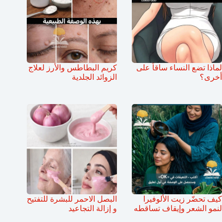
لماذا تضع النساء ساقاً على
كريم البطاطس والأرز لعلاج
أخرى؟
الزوائد الجلدية
كيف تحضّر زيت الألوفيرا
البصل الاحمر للبشرة للتفتيح
لنمو الشعر وإيقاف تساقطه
و إزالة التجاعيد