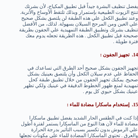
يفضل تنظيف البشرة جيداً قبل تطبيق المكياج، لأن بشرتك
تنتج الزيوت الطبيعية بإستمرار وبذلك تلتقط الأوساخ والأتربة.
وعند تطبيق الكحل علي هذه الطبقة لن يلتصق بشكل صحيح
علي العين ومن المرحج السيلان بسهولة. لذلك، من الأفضل
تنظيف بشرتك وتطبيق الطبقة التمهيدية علي الجفون بطريقة
صحيحة قبل تطبيق الكحل . هذه الطريقة تجعله يدوم معك
فترة طويلة .
14. تجهيز الجفون :
تجهيز الجفون بشكل صحيح أحد الطرق التي تساعدك في
الحفاظ علي عدم سيلان الكحل وأن يلتصق بعينيك بشكل
صحيح. يمكنك تجهيز الجفون من خلال تطبيق طبقة كحل
تمهيدية لمنع ظهور الخطوط الدقيقة في عينيك ولكي تظهر
عينيك بشكل حيوي كل يوم .
15. إستخدام ماسكارا مضادة للماء :
إذا كنت في الطقس الحار الشديد يفضل تطبيق ماسكارا
مضادة للماء لأن هذا النوع من الماسكارا يستمر لفترة أطول
علي الرموش بدون تكسير بسبب التأثير بدرجة الحرارة
والعرق . تحتوي الماسكارا المضادة للماء علي مكونات تجعلها