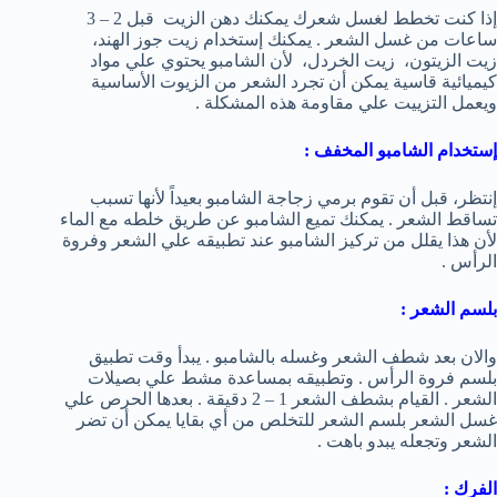
إذا كنت تخطط لغسل شعرك يمكنك دهن الزيت قبل 2 – 3
ساعات من غسل الشعر . يمكنك إستخدام زيت جوز الهند،
زيت الزيتون، زيت الخردل، لأن الشامبو يحتوي علي مواد
كيميائية قاسية يمكن أن تجرد الشعر من الزيوت الأساسية
ويعمل التزييت علي مقاومة هذه المشكلة .
إستخدام الشامبو المخفف :
إنتظر، قبل أن تقوم برمي زجاجة الشامبو بعيداً لأنها تسبب
تساقط الشعر . يمكنك تميع الشامبو عن طريق خلطه مع الماء
لأن هذا يقلل من تركيز الشامبو عند تطبيقه علي الشعر وفروة
الرأس .
بلسم الشعر :
والان بعد شطف الشعر وغسله بالشامبو . يبدأ وقت تطبيق
بلسم فروة الرأس . وتطبيقه بمساعدة مشط علي بصيلات
الشعر . القيام بشطف الشعر 1 – 2 دقيقة . بعدها الحرص علي
غسل الشعر بلسم الشعر للتخلص من أي بقايا يمكن أن تضر
الشعر وتجعله يبدو باهت .
الفرك :