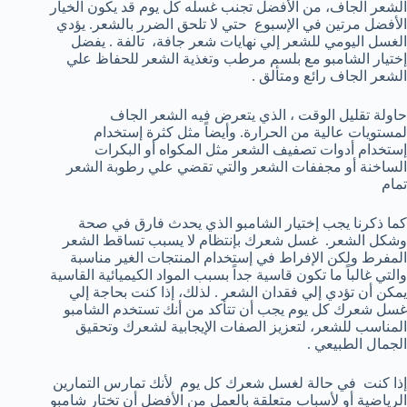
الشعر الجاف، من الأفضل تجنب غسله كل يوم قد يكون الخيار
الأفضل مرتين في الإسبوع حتي لا تلحق الضرر بالشعر. يؤدي
الغسل اليومي للشعر إلي نهايات شعر جافة، تالفة . يفضل
إختيار الشامبو مع بلسم مرطب وتغذية الشعر للحفاظ علي
الشعر الجاف رائع ومتألق .
حاولة تقليل الوقت ، الذي يتعرض فيه الشعر الجاف
لمستويات عالية من الحرارة. وأيضاً مثل كثرة إستخدام
إستخدام أدوات تصفيف الشعر مثل المكواه أو البكرات
الساخنة أو مجففات الشعر والتي تقضي علي رطوبة الشعر
تمام
كما ذكرنا يجب إختيار الشامبو الذي يحدث فارق في صحة
وشكل الشعر. غسل شعرك بإنتظام لا يسبب تساقط الشعر
المفرط ولكن الإفراط في إستخدام المنتجات الغير مناسبة
والتي غالباً ما تكون قاسية جداً بسبب المواد الكيميائية القاسية
يمكن أن تؤدي إلي فقدان الشعر . لذلك، إذا كنت بحاجة إلي
غسل شعرك كل يوم يجب أن تتأكد من أنك تستخدم الشامبو
المناسب للشعر، لتعزيز الصفات الإيجابية لشعرك وتحقيق
الجمال الطبيعي .
إذا كنت في حالة لغسل شعرك كل يوم لأنك تمارس التمارين
الرياضية أو لأسباب متعلقة بالعمل من الأفضل أن تختار شامبو