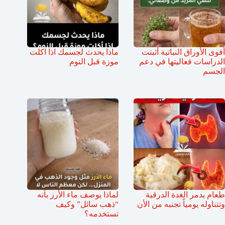
أقوى الأوراق النباتية أثبتت
ماذا يحدث لجسمك اذا اكلت
الدراسات فعاليتها في دعم
موزة قبل النوم
الجسم
طعام يدمر الغدة الدرقية
لماذا يوصف ماء الأرز بأنه
وتتناوله يومياً تجنبه من الأن
“ذهب سائل” وكيف
تستخدمه؟