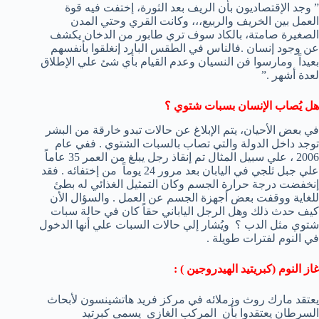
” وجد الإقتصاديون بأن الريف بعد الثورة، إختفت فيه قوة
العمل بين الخريف والربيع،،، وكانت القري وحتي المدن
الصغيرة صامتة، بالكاد سوف تري طابور من الدخان يكشف
عن وجود إنسان .فالناس في الطقس البارد إنغلقوا بأنفسهم
بعيداً ومارسوا فن النسيان وعدم القيام بأي شئ علي الإطلاق
لعدة أشهر .”
هل يُصاب الإنسان بسبات شتوي ؟
في بعض الأحيان، يتم الإبلاغ عن حالات تبدو خارقة من البشر
توجد داخل الدولة والتي تصاب بالسبات الشتوي . ففي عام
2006 ، علي سبيل المثال تم إنقاذ رجل يبلغ من العمر 35 عاماً
علي جبل ثلجي في اليابان بعد مرور 24 يوماً من إختفائه . فقد
إنخفضت درجة حرارة الجسم وكان التمثيل الغذائي له بطئ
للغاية ووقفت بعض أجهزة الجسم عن العمل . والسؤال الأن
كيف حدث ذلك وهل الرجل الياباني حقاً كان في حالة سبات
شتوي مثل الدب ؟ ويُشار إلي حالات السبات علي أنها الدخول
في النوم لفترات طويلة .
غاز النوم (كبريتيد الهيدروجين ) :
يعتقد مارك روث وزملائه في مركز فريد هاتشينسون لأبحاث
السرطان يعتقدوا بأن المركب الغازي يسمي كبرتيد