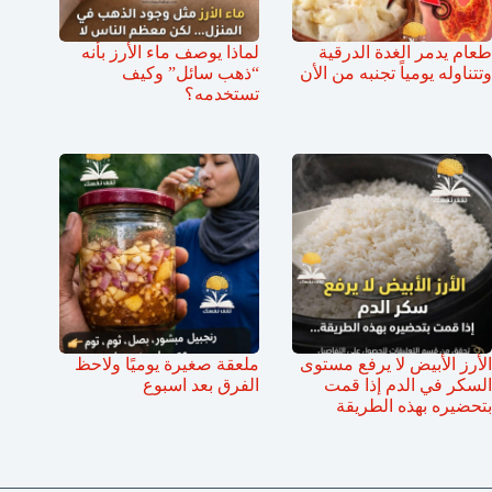
طعام يدمر الغدة الدرقية
لماذا يوصف ماء الأرز بأنه
وتتناوله يومياً تجنبه من الأن
“ذهب سائل” وكيف
تستخدمه؟
الأرز الأبيض لا يرفع مستوى
ملعقة صغيرة يوميًا ولاحظ
السكر في الدم إذا قمت
الفرق بعد اسبوع
بتحضيره بهذه الطريقة